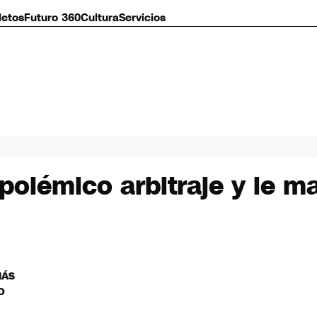
letos
Futuro 360
Cultura
Servicios
s polémico arbitraje y le
MÁS
O