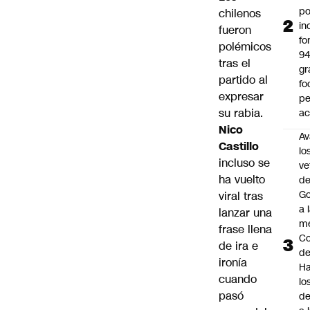
po
chilenos
in
fueron
fo
polémicos
9
tras el
gr
partido al
fo
expresar
p
su rabia.
ac
Nico
Av
Castillo
lo
incluso se
ve
ha vuelto
de
Go
viral tras
a 
lanzar una
me
frase llena
Co
de ira e
d
ironía
Ha
cuando
lo
pasó
d