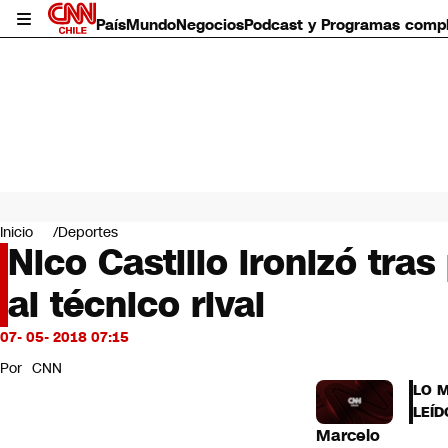
País
Mundo
Negocios
Podcast y Programas comp
País
Mundo
Inicio
Deportes
Negocios
Nico Castillo ironizó tra
Deportes
al técnico rival
Programas completos
Cultura
Servicios
07- 05- 2018 07:15
Bits
Por
CNN
CNN Data
LO 
CNN tiempo
LEÍD
Futuro 360
Marcelo
Opinión