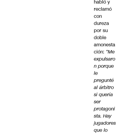
habló y
reclamó
con
dureza
por su
doble
amonesta
ción:
“Me
expulsaro
n porque
le
pregunté
al árbitro
si quería
ser
protagoni
sta. Hay
jugadores
que lo