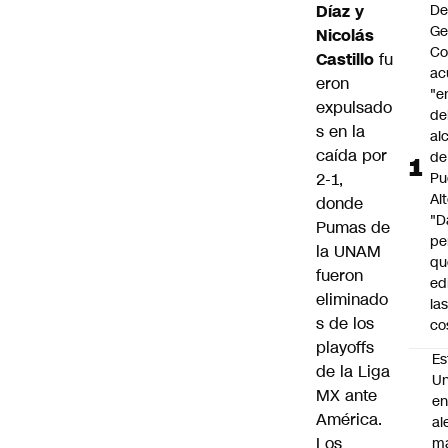
Díaz y
De
Ge
Nicolás
Co
Castillo
fu
ac
eron
"e
expulsado
de
s en la
al
caída por
de
2-1,
Pu
Alt
donde
"D
Pumas de
pe
la UNAM
qu
fueron
ed
eliminado
la
s de los
co
playoffs
Es
de la Liga
Un
MX ante
e
América.
al
Los
m