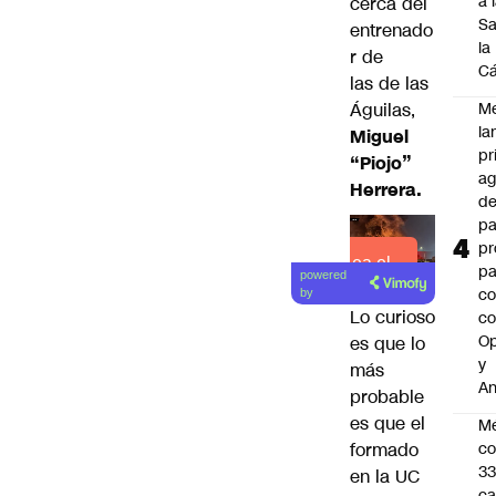
a 
cerca del
Sa
entrenado
la
r de
C
las de las
Águilas,
M
la
Miguel
pr
“Piojo”
ag
Herrera.
de
pa
pr
Lea el
pa
powered
artículo
co
by
Lo curioso
c
O
es que lo
y
más
An
probable
es que el
Mé
co
formado
3
en la UC
ca