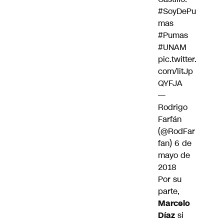
#SoyDePu
mas
#Pumas
#UNAM
pic.twitter.
com/litJp
QYFJA
—
Rodrigo
Farfán
(@RodFar
fan)
6 de
mayo de
2018
Por su
parte,
Marcelo
Díaz
si