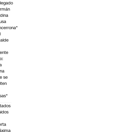
legado
rmán
dina
usa
ncerrona"
l
calde
ente
o:
a
na
e se
iten
s
sas"
tados
idos
n
erta
áxima