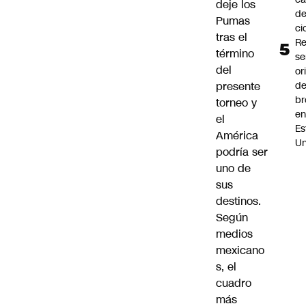
deje los
d
Pumas
ci
tras el
R
término
se
del
or
de
presente
br
torneo y
e
el
Es
América
Un
podría ser
uno de
sus
destinos.
Según
medios
mexicano
s, el
cuadro
más