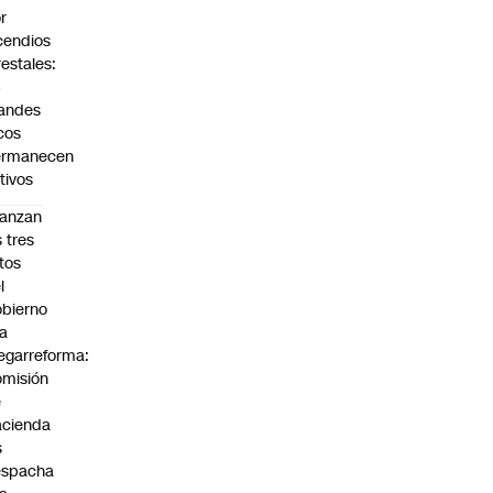
r
cendios
restales:
4
andes
cos
ermanecen
tivos
anzan
s tres
tos
l
bierno
la
garreforma:
misión
e
cienda
s
espacha