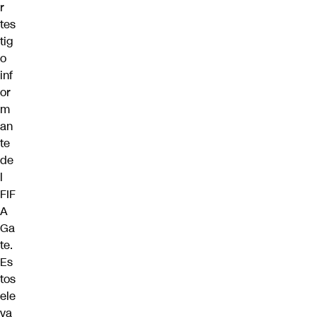
r
tes
tig
o
inf
or
m
an
te
de
l
FIF
A
Ga
te.
Es
tos
ele
va