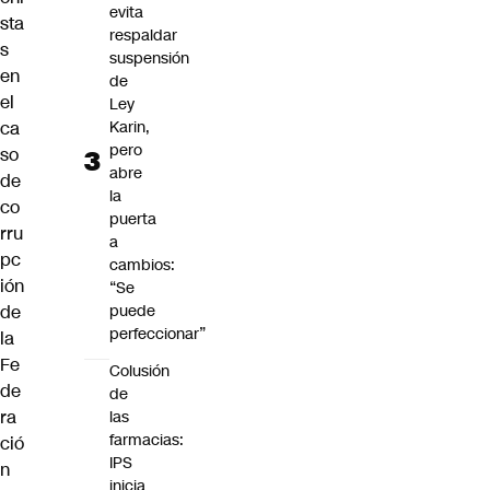
evita
sta
respaldar
s
suspensión
en
de
el
Ley
Karin,
ca
pero
so
abre
de
la
co
puerta
rru
a
pc
cambios:
ión
“Se
puede
de
perfeccionar”
la
Fe
Colusión
de
de
ra
las
farmacias:
ció
IPS
n
inicia