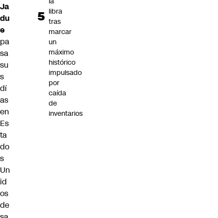
la
Ja
libra
du
tras
e
marcar
pa
un
máximo
sa
histórico
su
impulsado
s
por
dí
caída
as
de
en
inventarios
Es
ta
do
s
Un
id
os
de
sa