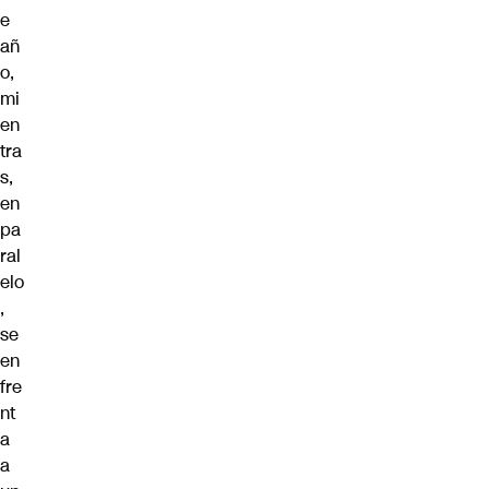
e
añ
o,
mi
en
tra
s,
en
pa
ral
elo
,
se
en
fre
nt
a
a