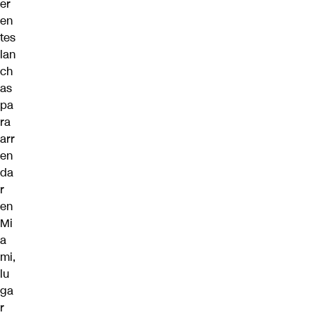
er
en
tes
lan
ch
as
pa
ra
arr
en
da
r
en
Mi
a
mi,
lu
ga
r