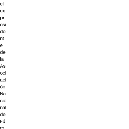
el
ex
pr
esi
de
nt
e
de
la
As
oci
aci
ón
Na
cio
nal
de
Fú
tb