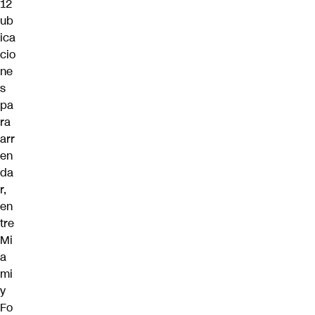
12
ub
ica
cio
ne
s
pa
ra
arr
en
da
r,
en
tre
Mi
a
mi
y
Fo