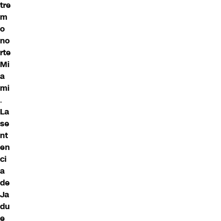
tre
m
o
no
rte
Mi
a
mi
.
La
se
nt
en
ci
a
de
Ja
du
e