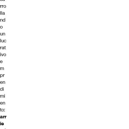
rro
lla
nd
o
un
luc
rat
ivo
e
m
pr
en
di
mi
en
to:
arr
ie