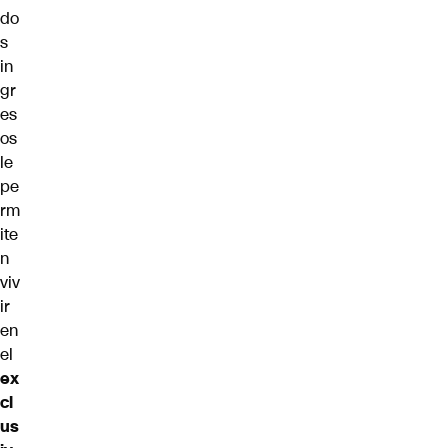
do
s
in
gr
es
os
le
pe
rm
ite
n
viv
ir
en
el
ex
cl
us