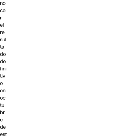
no
ce
r
el
re
sul
ta
do
de
fini
tiv
o
en
oc
tu
br
e
de
est