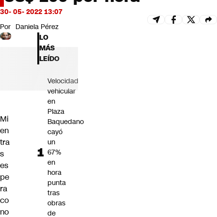
Futuro 360
30- 05- 2022 13:07
Opinión
Por
Daniela Pérez
LO
MÁS
LEÍDO
Velocidad
vehicular
en
Plaza
Mi
Baquedano
en
cayó
tra
un
67%
s
en
es
hora
pe
punta
ra
tras
co
obras
no
de