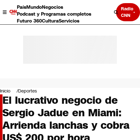
País
Mundo
Negocios
Radio
Podcast y Programas completos
CNN
Futuro 360
Cultura
Servicios
País
Mundo
Negocios
Inicio
Deportes
El lucrativo negocio de
Deportes
Programas completos
Sergio Jadue en Miami:
Cultura
Servicios
Arrienda lanchas y cobra
Bits
CNN Data
US$ 200 por hora
CNN tiempo