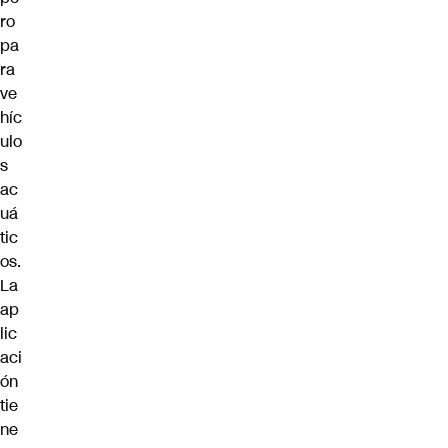
ro
pa
ra
ve
híc
ulo
s
ac
uá
tic
os.
La
ap
lic
aci
ón
tie
ne