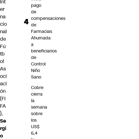
Int
pago
er
de
na
compensaciones
cio
de
nal
Farmacias
Ahumada
de
a
Fú
beneficiarios
tb
de
ol
Control
As
Niño
oci
Sano
aci
Cobre
ón
cierra
(FI
la
FA
semana
),
sobre
los
Se
US$
rgi
6,4
o