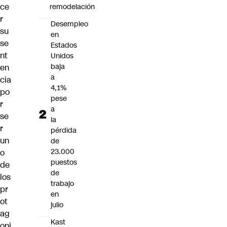
ce
remodelación
r
Desempleo
su
en
se
Estados
nt
Unidos
baja
en
a
cia
4,1%
po
pese
r
a
se
la
r
pérdida
un
de
23.000
o
puestos
de
de
los
trabajo
pr
en
ot
julio
ag
Kast
oni