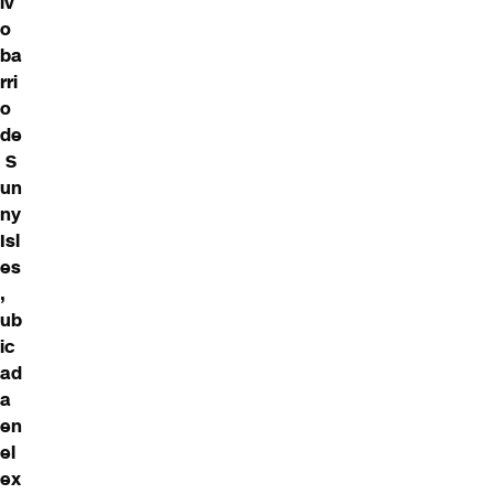
iv
o
ba
rri
o
de
S
un
ny
Isl
es
,
ub
ic
ad
a
en
el
ex