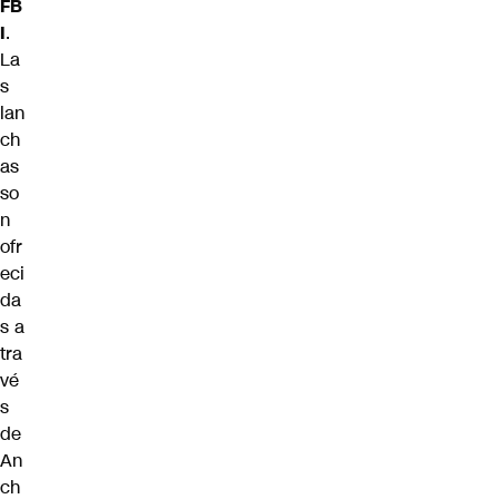
FB
I
.
La
s
lan
ch
as
so
n
ofr
eci
da
s a
tra
vé
s
de
An
ch