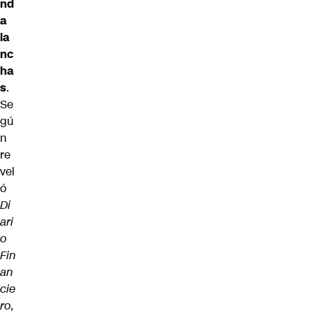
nd
a
la
nc
ha
s
.
Se
gú
n
re
vel
ó
Di
ari
o
Fin
an
cie
ro
,