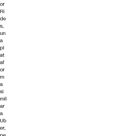
or
Ri
de
s,
un
a
pl
at
af
or
m
a
si
mil
ar
a
Ub
er,
pe