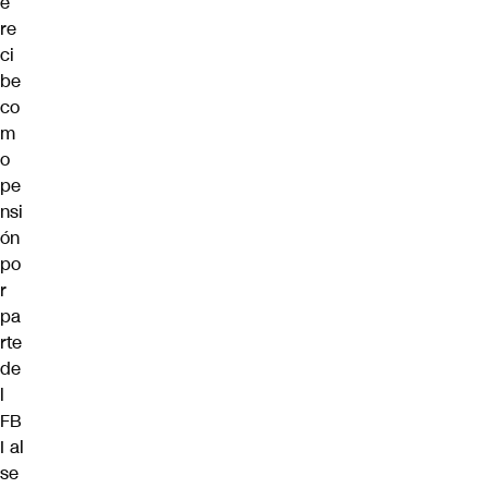
e
re
ci
be
co
m
o
pe
nsi
ón
po
r
pa
rte
de
l
FB
I al
se