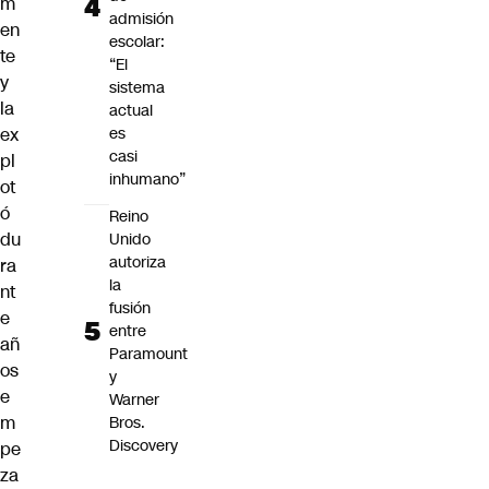
m
admisión
en
escolar:
te
“El
y
sistema
la
actual
ex
es
casi
pl
inhumano”
ot
ó
Reino
du
Unido
autoriza
ra
la
nt
fusión
e
entre
añ
Paramount
os
y
e
Warner
m
Bros.
Discovery
pe
za