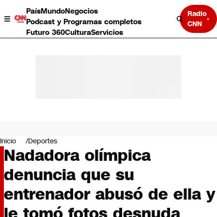
País
Mundo
Negocios
Radio
Podcast y Programas completos
CNN
Futuro 360
Cultura
Servicios
País
Mundo
Negocios
Inicio
Deportes
Nadadora olímpica
Deportes
Programas completos
denuncia que su
Cultura
Servicios
entrenador abusó de ella y
Bits
CNN Data
le tomó fotos desnuda
CNN tiempo