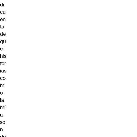
di
cu
en
ta
de
qu
e
his
tor
ias
co
m
o
la
mí
a
so
n
de