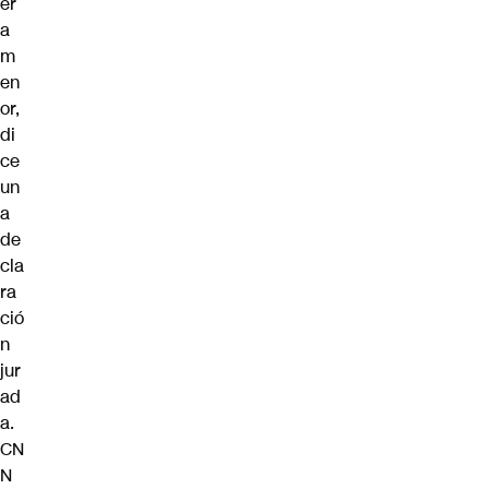
er
a
m
en
or,
di
ce
un
a
de
cla
ra
ció
n
jur
ad
a.
CN
N