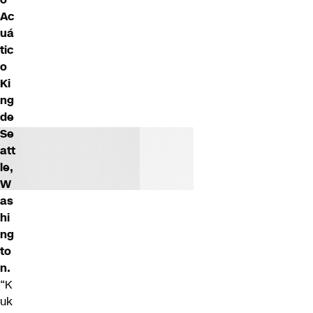
Ac
uá
tic
o
Ki
ng
de
Se
att
le,
W
as
hi
ng
to
n.
“K
uk