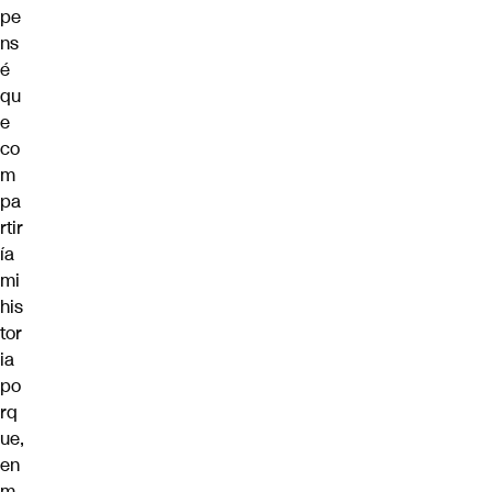
pe
ns
é
qu
e
co
m
pa
rtir
ía
mi
his
tor
ia
po
rq
ue,
en
m