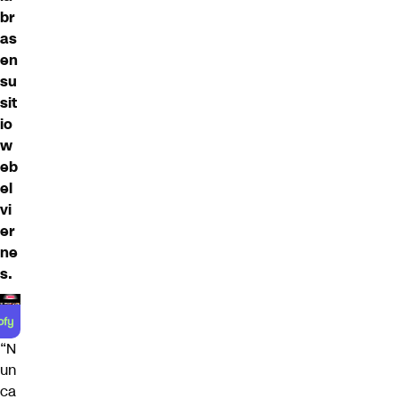
br
as
en
su
sit
io
w
eb
el
vi
er
ne
s.
“N
un
ca