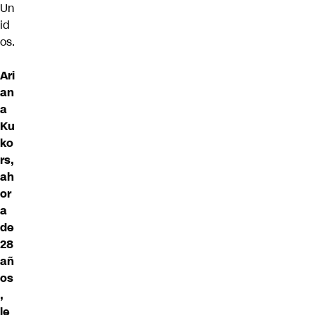
Un
id
os.
Ari
an
a
Ku
ko
rs,
ah
or
a
de
28
añ
os
,
le