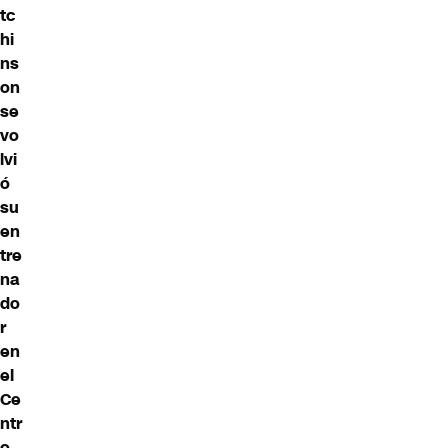
tc
hi
ns
on
se
vo
lvi
ó
su
en
tre
na
do
r
en
el
Ce
ntr
o