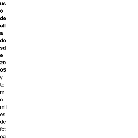
us
ó
de
ell
a
de
sd
e
20
05
y
to
m
ó
mil
es
de
fot
og