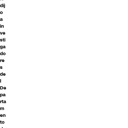
dij
o
a
in
ve
sti
ga
do
re
s
de
l
De
pa
rta
m
en
to