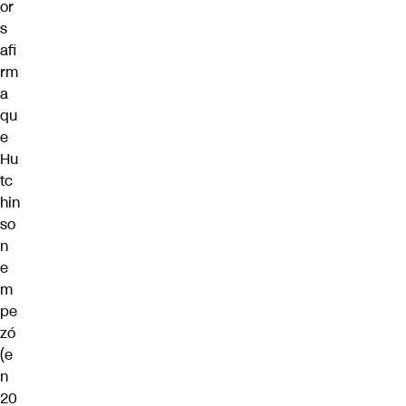
or
s
afi
rm
a
qu
e
Hu
tc
hin
so
n
e
m
pe
zó
(e
n
20