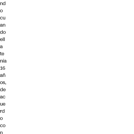
nd
o
cu
an
do
ell
a
te
nía
16
añ
os,
de
ac
ue
rd
o
co
n