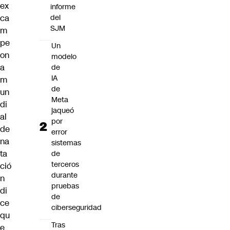
ex
informe
ca
del
SJM
m
pe
Un
on
modelo
a
de
IA
m
de
un
Meta
di
jaqueó
al
por
de
error
na
sistemas
ta
de
terceros
ció
durante
n
pruebas
di
de
ce
ciberseguridad
qu
Tras
e