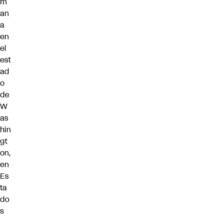
m
an
a
en
el
est
ad
o
de
W
as
hin
gt
on,
en
Es
ta
do
s