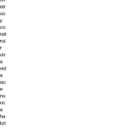
str
uo
y
co
nst
rui
r
un
a
vid
a
qu
e
nu
nc
a
ha
brí