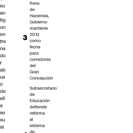
freno
su
de
an
Hacienda,
tig
Gobierno
uo
mantiene
en
2031
como
tre
fecha
na
para
do
corredores
r
del
ab
Gran
us
Concepción
ó
Subsecretario
de
de
ell
Educación
a
defiende
se
reforma
xu
al
sistema
al
de