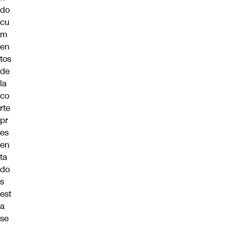
do
cu
m
en
tos
de
la
co
rte
pr
es
en
ta
do
s
est
a
se