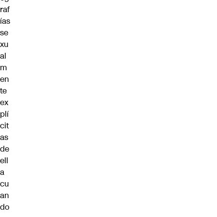
raf
ías
se
xu
al
m
en
te
ex
plí
cit
as
de
ell
a
cu
an
do