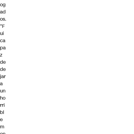
og
ad
os.
“F
ui
ca
pa
z
de
de
jar
a
un
ho
rri
bl
e
m
on