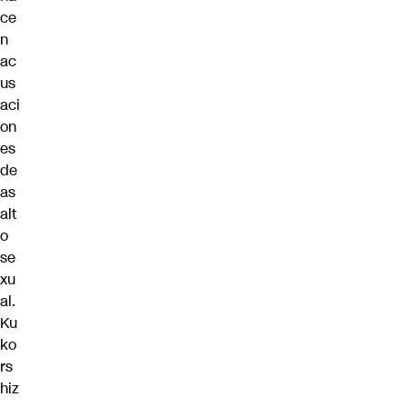
ce
n
ac
us
aci
on
es
de
as
alt
o
se
xu
al.
Ku
ko
rs
hiz