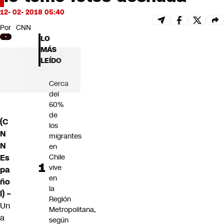
Futuro 360
12- 02- 2018 05:40
Opinión
Por
CNN
LO
MÁS
LEÍDO
Cerca
del
60%
de
(C
los
N
migrantes
N
en
Es
Chile
vive
pa
en
ño
la
l) –
Región
Un
Metropolitana,
a
según