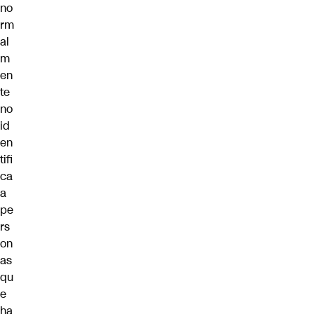
no
rm
al
m
en
te
no
id
en
tifi
ca
a
pe
rs
on
as
qu
e
ha