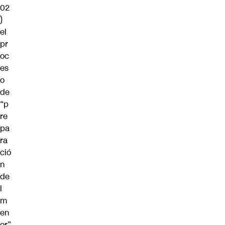
02
)
el
pr
oc
es
o
de
“p
re
pa
ra
ció
n
de
l
m
en
or”