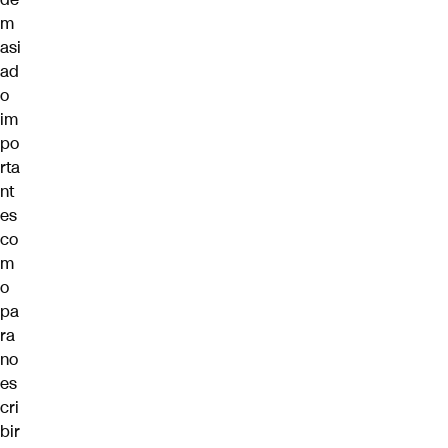
m
asi
ad
o
im
po
rta
nt
es
co
m
o
pa
ra
no
es
cri
bir