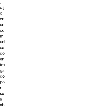
,
dij
o
en
un
co
m
uni
ca
do
en
tre
ga
do
po
r
su
s
ab