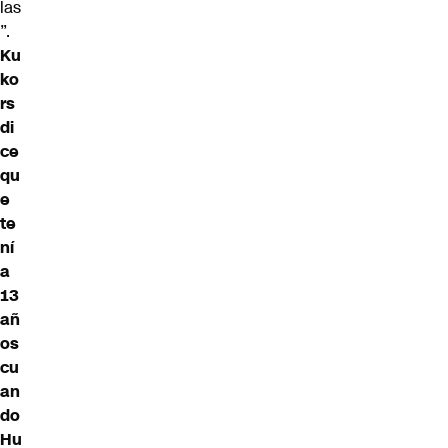
las
”.
Ku
ko
rs
di
ce
qu
e
te
ní
a
13
añ
os
cu
an
do
Hu