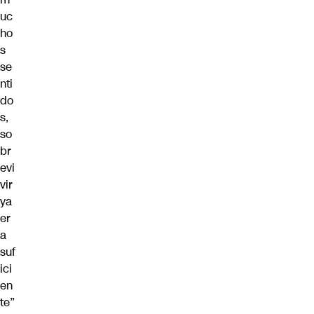
uc
ho
s
se
nti
do
s,
so
br
evi
vir
ya
er
a
suf
ici
en
te”