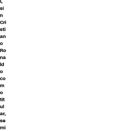
l,
si
n
Cri
sti
an
o
Ro
na
ld
o
co
m
o
tit
ul
ar,
se
mi