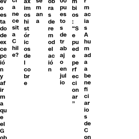
ci
r
se
00
ev
áx
ob
m
a
m
m
pu
o
im
ra
bi
ne
ac
an
es
es
os
s
os
ce
ia
a
to
ta
hi
de
:
sit
s
s
do
st
re
“S
a
A
de
de
ór
m
e
C
hu
tr
ex
ic
od
pu
hil
m
ab
ce
os
el
ed
e?
ad
aj
pc
de
ac
e
a
o
ió
l
ió
pe
a
en
n
co
n
rf
be
jul
y
br
ec
ne
io
af
e
ci
fi
ir
on
ci
m
ar
ar
a
”
io
qu
s
e
de
el
C
G
on
ob