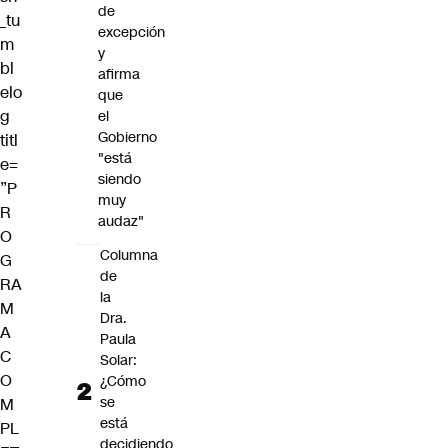
de
_tu
excepción
m
y
bl
afirma
elo
que
g
el
Gobierno
titl
"está
e=
siendo
”P
muy
R
audaz"
O
Columna
G
de
RA
la
M
Dra.
A
Paula
C
Solar:
O
¿Cómo
se
M
está
PL
decidiendo