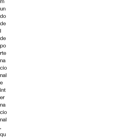
m
un
do
de
l
de
po
rte
na
cio
nal
e
int
er
na
cio
nal
,
qu