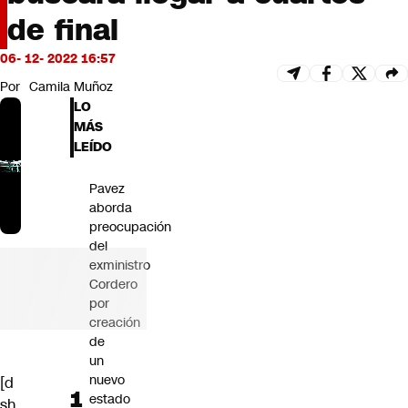
Futuro 360
de final
Opinión
06- 12- 2022 16:57
Por
Camila Muñoz
LO
MÁS
LEÍDO
Pavez
aborda
preocupación
del
exministro
Cordero
por
creación
de
un
nuevo
[d
estado
sh