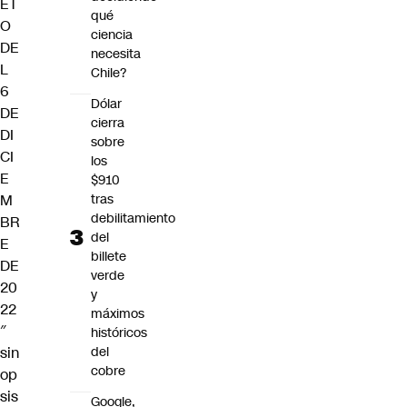
ET
qué
O
ciencia
DE
necesita
L
Chile?
6
Dólar
DE
cierra
DI
sobre
CI
los
E
$910
M
tras
debilitamiento
BR
del
E
billete
DE
verde
20
y
22
máximos
″
históricos
sin
del
cobre
op
sis
Google,