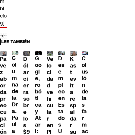
m
bl
elo
g]
LEE TAMBIÉN
C
C
G
D
Pa
D
Ve
K
ol
ol
oo
es
ve
ól
lo
as
u
us
gl
e
z
ar
ci
t
m
ió
e,
m
ab
ci
da
ev
na
n
ro
pl
or
er
d
it
de
de
bó
eo
da
ra
ve
a
la
la
ti
en
pr
so
hi
re
Dr
s
ca
Es
eo
br
cu
sp
a.
fa
y
ta
cu
e
la
al
Pa
r
At
do
pa
lo
r
da
ul
m
ar
s
ci
s
en
r
a
ac
i:
U
ón
$9
Pl
su