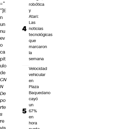
=”
robótica
”]E
y
Atari:
n
Las
un
noticias
nu
tecnológicas
ev
que
o
marcaron
ca
la
pít
semana
ulo
Velocidad
de
vehicular
CN
en
N
Plaza
Baquedano
De
cayó
po
un
rte
67%
s
en
re
hora
vis