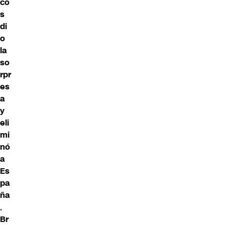
co
s
di
o
la
so
rpr
es
a
y
eli
mi
nó
a
Es
pa
ña
,
Br