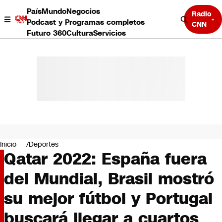
País
Mundo
Negocios
Radio
Podcast y Programas completos
CNN
Futuro 360
Cultura
Servicios
País
Mundo
Negocios
Inicio
Deportes
Qatar 2022: España fuera
Deportes
Programas completos
del Mundial, Brasil mostró
Cultura
Servicios
su mejor fútbol y Portugal
Bits
CNN Data
buscará llegar a cuartos
CNN tiempo