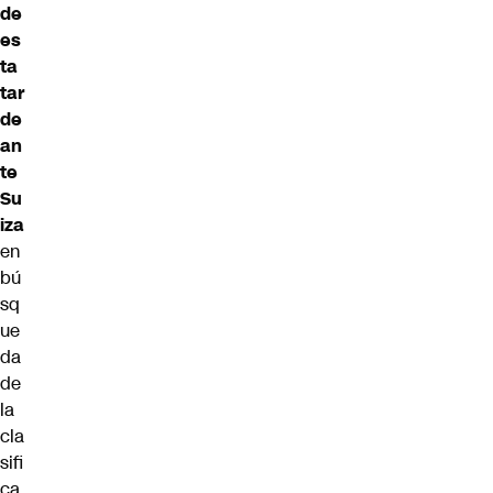
de
es
ta
tar
de
an
te
Su
iza
en
bú
sq
ue
da
de
la
cla
sifi
ca