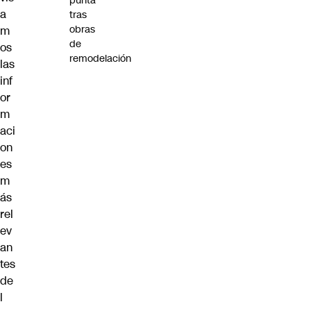
punta
a
tras
obras
m
de
os
remodelación
las
inf
or
m
aci
on
es
m
ás
rel
ev
an
tes
de
l