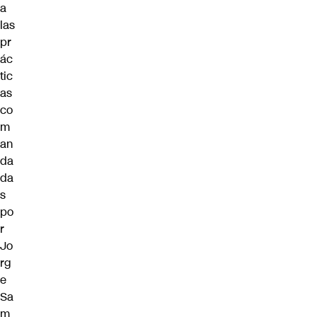
a
las
pr
ác
tic
as
co
m
an
da
da
s
po
r
Jo
rg
e
Sa
m