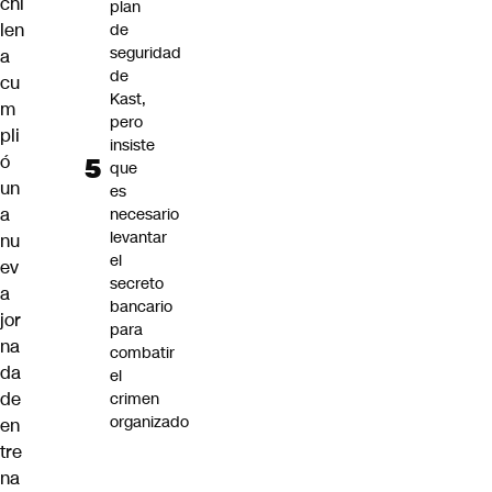
chi
plan
len
de
seguridad
a
de
cu
Kast,
m
pero
pli
insiste
ó
que
un
es
a
necesario
levantar
nu
el
ev
secreto
a
bancario
jor
para
na
combatir
da
el
de
crimen
organizado
en
tre
na