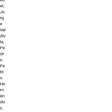
el,
Jo
rg
e
Val
div
ia,
Pe
dr
o
Pa
bl
o
He
rn
án
de
z,