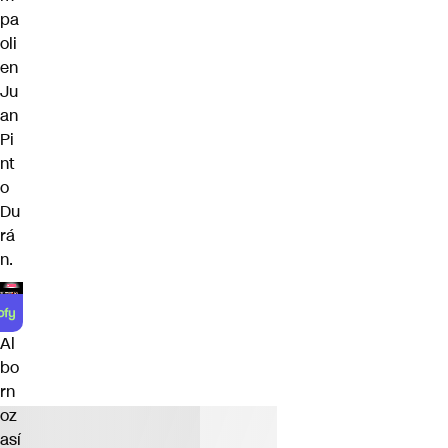
pa
oli
en
Ju
an
Pi
nt
o
Du
rá
n.
Al
bo
rn
oz
así