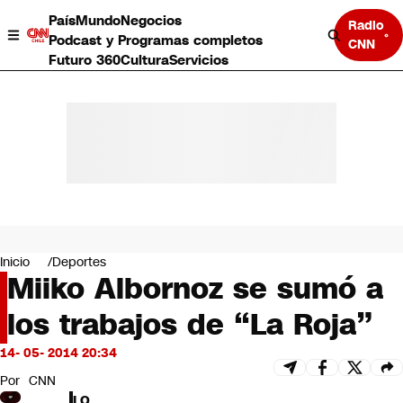
País
Mundo
Negocios
Radio
Podcast y Programas completos
CNN
Futuro 360
Cultura
Servicios
País
Mundo
Negocios
Inicio
Deportes
Miiko Albornoz se sumó a
Deportes
Programas completos
los trabajos de “La Roja”
Cultura
Servicios
14- 05- 2014 20:34
Bits
CNN Data
Por
CNN
CNN tiempo
LO