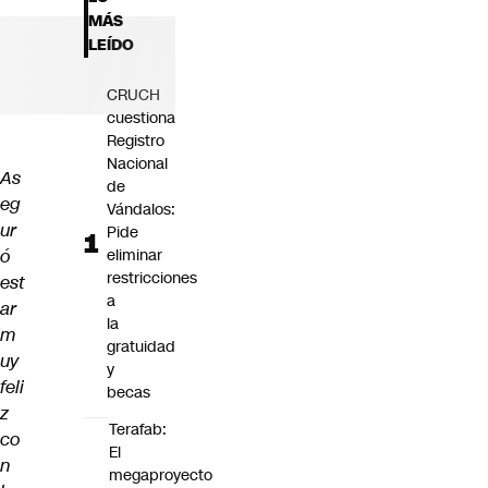
Futuro 360
MÁS
Opinión
LEÍDO
CRUCH
cuestiona
Registro
Nacional
As
de
eg
Vándalos:
ur
Pide
ó
eliminar
restricciones
est
a
ar
la
m
gratuidad
uy
y
feli
becas
z
Terafab:
co
El
n
megaproyecto