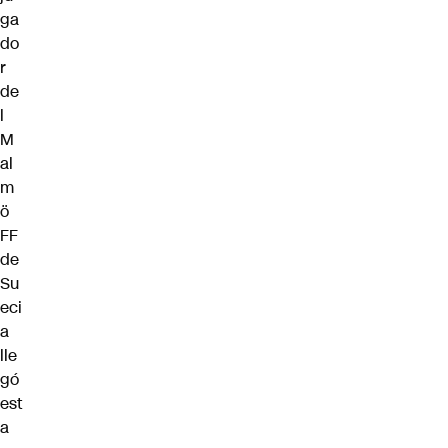
ga
do
r
de
l
M
al
m
ö
FF
de
Su
eci
a
lle
gó
est
a