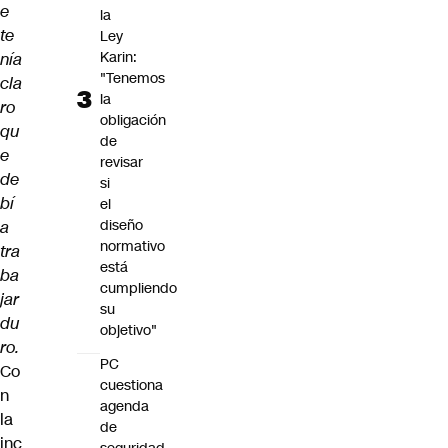
e
la
te
Ley
Karin:
nía
"Tenemos
cla
la
ro
obligación
qu
de
e
revisar
de
si
bí
el
diseño
a
normativo
tra
está
ba
cumpliendo
jar
su
du
objetivo"
ro.
PC
Co
cuestiona
n
agenda
la
de
inc