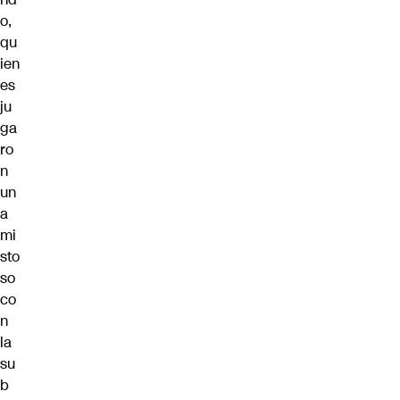
o,
qu
ien
es
ju
ga
ro
n
un
a
mi
sto
so
co
n
la
su
b