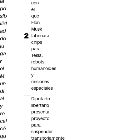
la
con
po
el
sib
que
Elon
ilid
Musk
ad
fabricará
de
chips
ju
para
ga
Tesla,
r
robots
el
humanoides
y
M
misiones
un
espaciales
di
al
Diputado
libertario
y
presenta
re
proyecto
cal
para
có
suspender
qu
transitoriamente