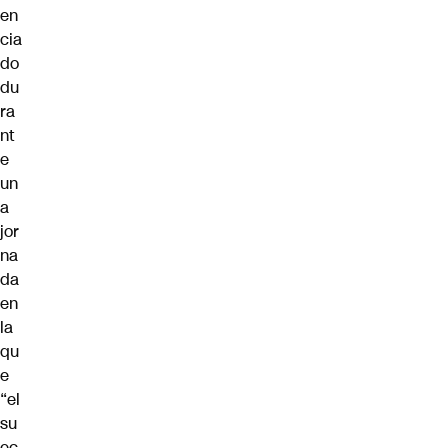
en
cia
do
du
ra
nt
e
un
a
jor
na
da
en
la
qu
e
“el
su
ec