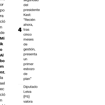
seguridad
or
del
po
presidente
Kast:
ra
“Recién
ció
ahora,
n
tras
de
cinco
Mi
meses
ik
de
o
gestión,
presenta
Al
un
bo
primer
rn
esbozo
oz
,
de
la
plan”
sel
Diputado
ec
Leiva
ció
(PS)
n
valora