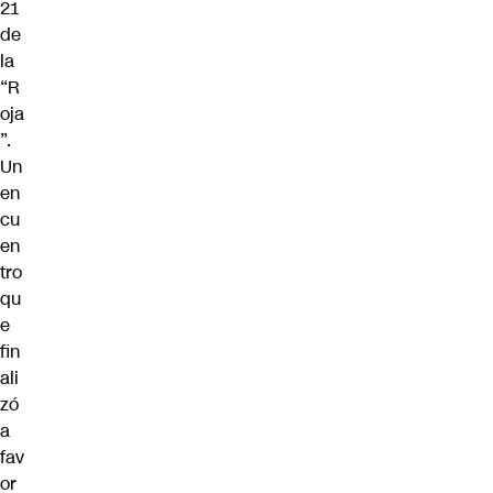
21
de
la
“R
oja
”.
Un
en
cu
en
tro
qu
e
fin
ali
zó
a
fav
or