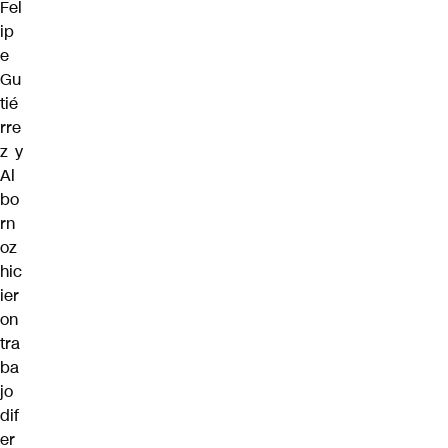
Fel
ip
e
Gu
tié
rre
z y
Al
bo
rn
oz
hic
ier
on
tra
ba
jo
dif
er