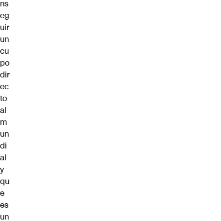
ns
eg
uir
un
cu
po
dir
ec
to
al
m
un
di
al
y
qu
e
es
un