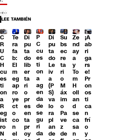
LEE TAMBIÉN
P
C
Te
Di
Di
Su
Ze
¡A
C
R
ra
pu
pu
bs
nd
ab
cu
U
fa
ta
ta
ec
ay
ri
es
C
b:
do
do
re
a
ga
ti
H
El
lib
Le
ta
y
rs
on
cu
m
er
iv
ri
To
e!
a
es
eg
ta
a
o
m
Pr
ag
ti
ap
ri
(P
M
H
on
en
on
ro
o
S)
áx
oll
os
da
a
ye
pr
va
im
an
ti
de
R
ct
es
lo
o
d
ca
se
eg
o
en
ra
Pa
se
n
gu
ist
co
ta
pl
ve
ca
frí
ri
ro
n
pr
an
z
sa
o
da
N
el
oy
de
de
n
y