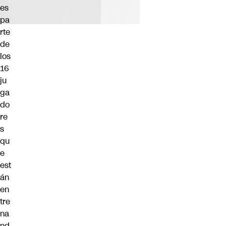
es
pa
rte
de
los
16
ju
ga
do
re
s
qu
e
est
án
en
tre
na
nd