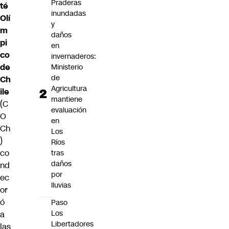
Praderas
té
inundadas
Olí
y
m
daños
pi
en
co
invernaderos:
de
Ministerio
de
Ch
Agricultura
ile
mantiene
(
C
evaluación
O
en
Ch
Los
)
Ríos
co
tras
daños
nd
por
ec
lluvias
or
ó
Paso
Los
a
Libertadores
las