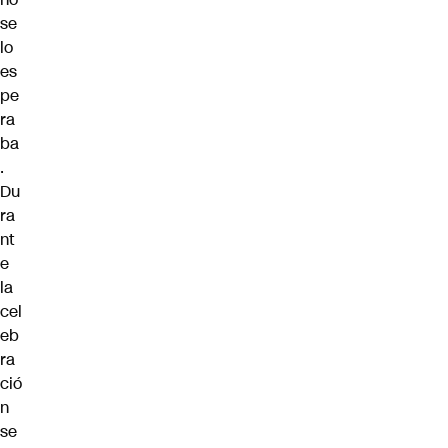
se
lo
es
pe
ra
ba
.
Du
ra
nt
e
la
cel
eb
ra
ció
n
se