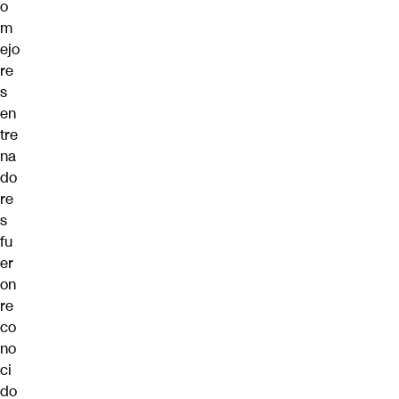
o
m
ejo
re
s
en
tre
na
do
re
s
fu
er
on
re
co
no
ci
do