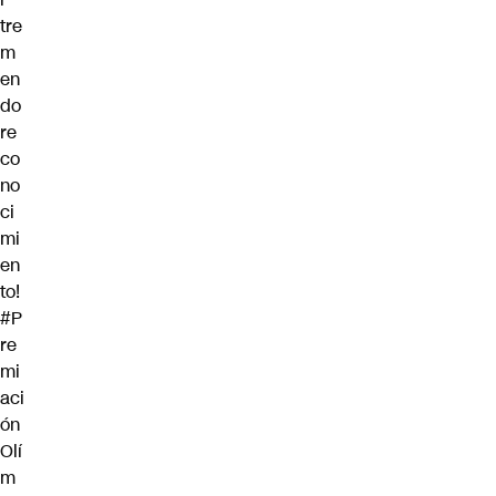
tre
m
en
do
re
co
no
ci
mi
en
to!
#P
re
mi
aci
ón
Olí
m