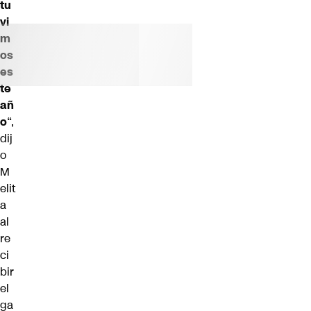
tu
vi
m
os
es
te
añ
o
“,
dij
o
M
elit
a
al
re
ci
bir
el
ga