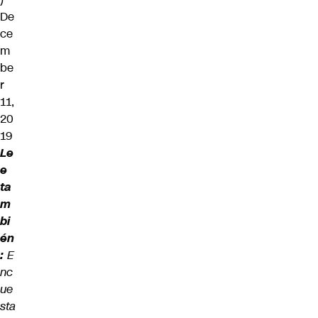
De
ce
m
be
r
11,
20
19
Le
e
ta
m
bi
én
:
E
nc
ue
sta