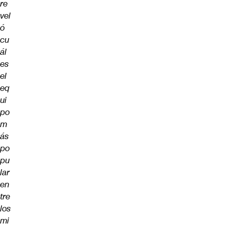
re
vel
ó
cu
ál
es
el
eq
ui
po
m
ás
po
pu
lar
en
tre
los
mi