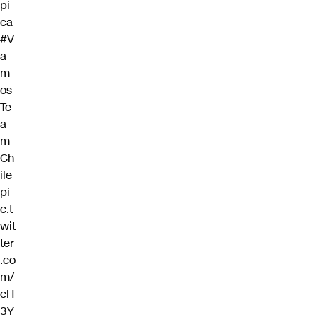
pi
ca
#V
a
m
os
Te
a
m
Ch
ile
pi
c.t
wit
ter
.co
m/
cH
3Y