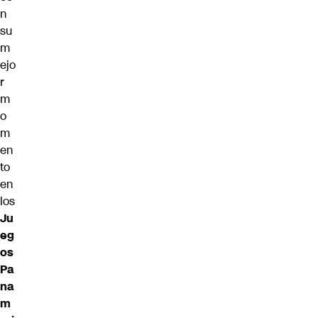
n
su
m
ejo
r
m
o
m
en
to
en
los
Ju
eg
os
Pa
na
m