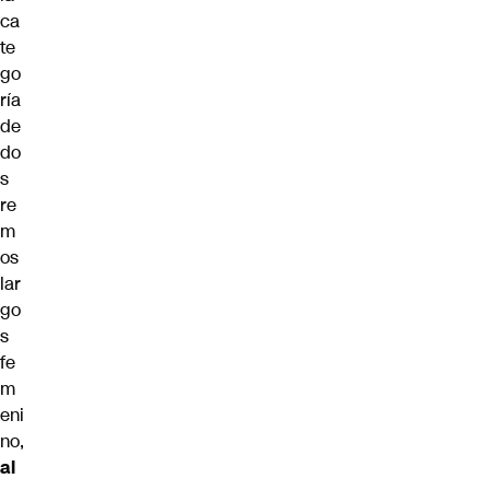
ca
te
go
ría
de
do
s
re
m
os
lar
go
s
fe
m
eni
no,
al