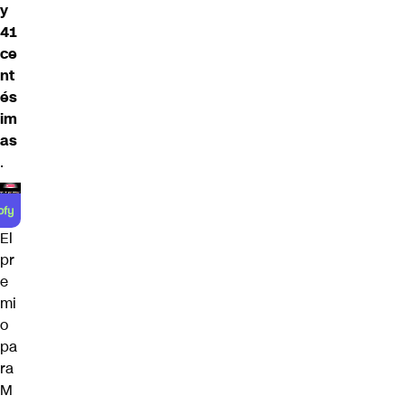
y
41
ce
nt
és
im
as
.
El
pr
e
mi
o
pa
ra
M