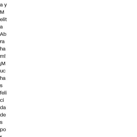
a y
M
elit
a
Ab
ra
ha
m!
¡M
uc
ha
s
feli
ci
da
de
s
po
r