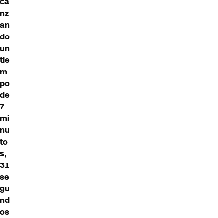
ca
nz
an
do
un
tie
m
po
de
7
mi
nu
to
s,
31
se
gu
nd
os