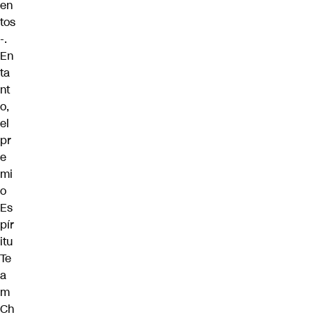
en
tos
-.
En
ta
nt
o,
el
pr
e
mi
o
Es
pír
itu
Te
a
m
Ch