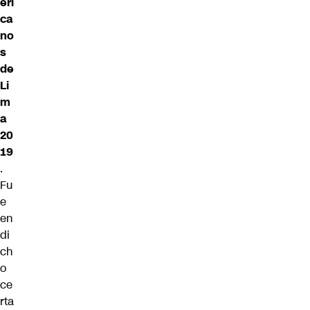
eri
ca
no
s
de
Li
m
a
20
19
.
Fu
e
en
di
ch
o
ce
rta