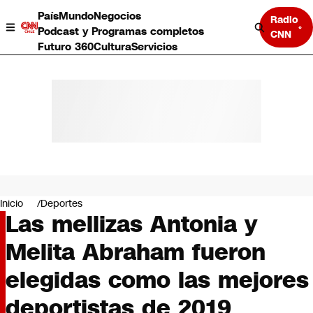
País
Mundo
Negocios
Radio
Podcast y Programas completos
CNN
Futuro 360
Cultura
Servicios
País
Mundo
Negocios
Inicio
Deportes
Las mellizas Antonia y
Deportes
Programas completos
Melita Abraham fueron
Cultura
Servicios
elegidas como las mejores
Bits
CNN Data
deportistas de 2019
CNN tiempo