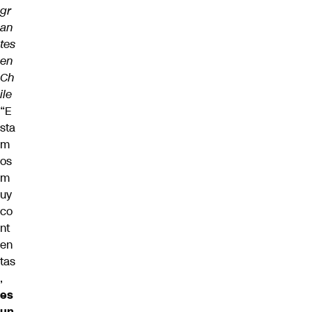
gr
an
tes
en
Ch
ile
“E
sta
m
os
m
uy
co
nt
en
tas
,
es
un