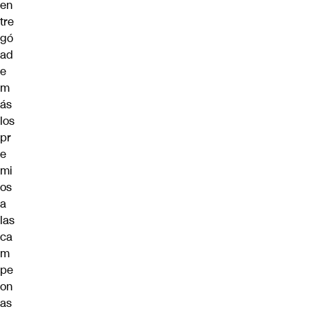
en
tre
gó
ad
e
m
ás
los
pr
e
mi
os
a
las
ca
m
pe
on
as