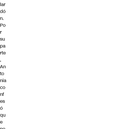
lar
dó
n.
Po
r
su
pa
rte
,
An
to
nia
co
nf
es
ó
qu
e
no