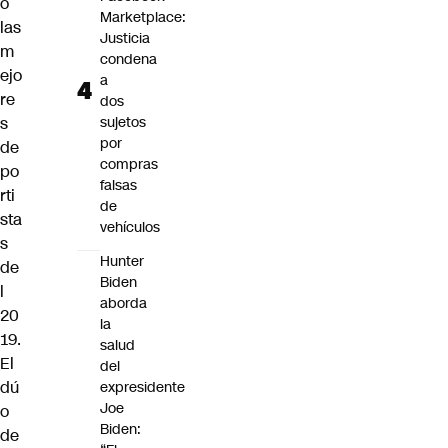
o
Marketplace:
las
Justicia
m
condena
ejo
a
re
dos
s
sujetos
por
de
compras
po
falsas
rti
de
sta
vehículos
s
Hunter
de
Biden
l
aborda
20
la
19
.
salud
El
del
dú
expresidente
Joe
o
Biden:
de