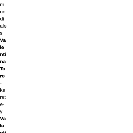
m
un
di
ale
s
Va
le
nti
na
To
ro
-
ka
rat
e-
y
Va
le
nti