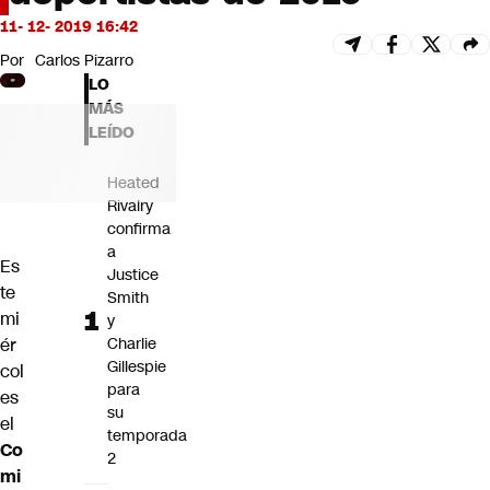
Futuro 360
11- 12- 2019 16:42
Opinión
Por
Carlos Pizarro
LO
MÁS
LEÍDO
Heated
Rivalry
confirma
a
Es
Justice
te
Smith
mi
y
ér
Charlie
Gillespie
col
para
es
su
el
temporada
Co
2
mi