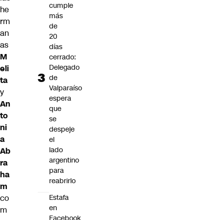
cumple
he
más
rm
de
an
20
as
días
M
cerrado:
Delegado
eli
de
ta
Valparaíso
y
espera
An
que
to
se
ni
despeje
a
el
lado
Ab
argentino
ra
para
ha
reabrirlo
m
co
Estafa
en
m
Facebook