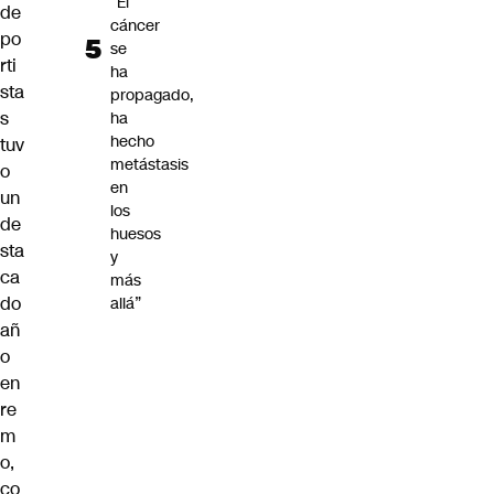
“El
de
cáncer
po
se
rti
ha
sta
propagado,
s
ha
hecho
tuv
metástasis
o
en
un
los
de
huesos
sta
y
ca
más
do
allá”
añ
o
en
re
m
o,
co