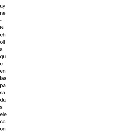
ay
ne
-
Ni
ch
oll
s,
qu
e
en
las
pa
sa
da
s
ele
cci
on