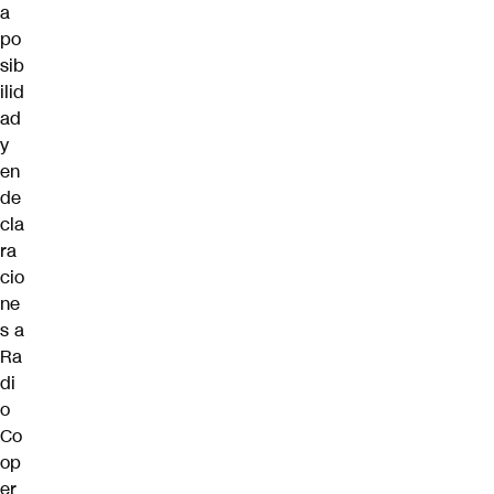
a
po
sib
ilid
ad
y
en
de
cla
ra
cio
ne
s a
Ra
di
o
Co
op
er