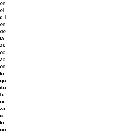
en
el
sill
ón
de
la
as
oci
aci
ón,
le
qu
itó
fu
er
za
a
la
op