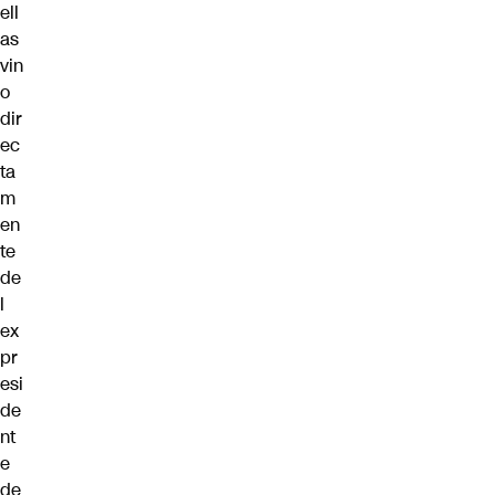
ell
as
vin
o
dir
ec
ta
m
en
te
de
l
ex
pr
esi
de
nt
e
de