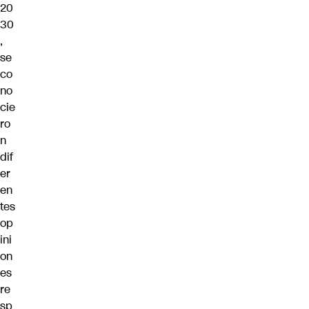
20
30
,
se
co
no
cie
ro
n
dif
er
en
tes
op
ini
on
es
re
sp