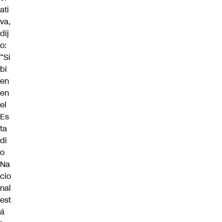
ati
va,
dij
o:
“Si
bi
en
en
el
Es
ta
di
o
Na
cio
nal
est
á