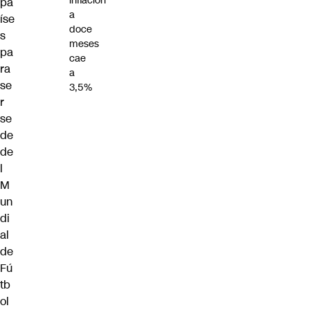
inflación
pa
a
íse
doce
s
meses
pa
cae
ra
a
se
3,5%
r
se
de
de
l
M
un
di
al
de
Fú
tb
ol