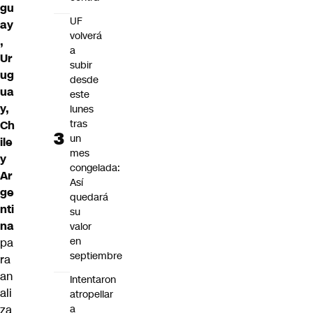
gu
UF
ay
volverá
,
a
Ur
subir
ug
desde
ua
este
y,
lunes
tras
Ch
un
ile
mes
y
congelada:
Ar
Así
ge
quedará
nti
su
na
valor
en
pa
septiembre
ra
an
Intentaron
ali
atropellar
za
a