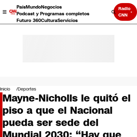
País
Mundo
Negocios
Radio
Podcast y Programas completos
CNN
Futuro 360
Cultura
Servicios
País
Mundo
Negocios
Inicio
Deportes
Mayne-Nicholls le quitó el
Deportes
Programas completos
piso a que el Nacional
Cultura
Servicios
pueda ser sede del
Bits
CNN Data
Mundial 2030: “Hay que
CNN tiempo