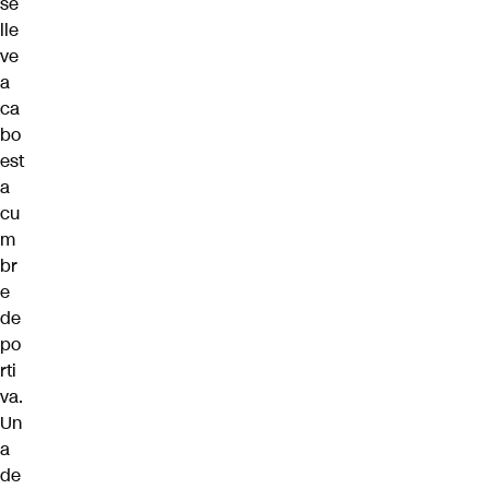
se
lle
ve
a
ca
bo
est
a
cu
m
br
e
de
po
rti
va.
Un
a
de