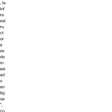
, la
inf
ra
est
ru
ct
ur
a
es
de
m
asi
ad
o
an
tig
ua
”,
co