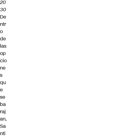
20
30
De
ntr
o
de
las
op
cio
ne
s
qu
e
se
ba
raj
an,
Sa
nti