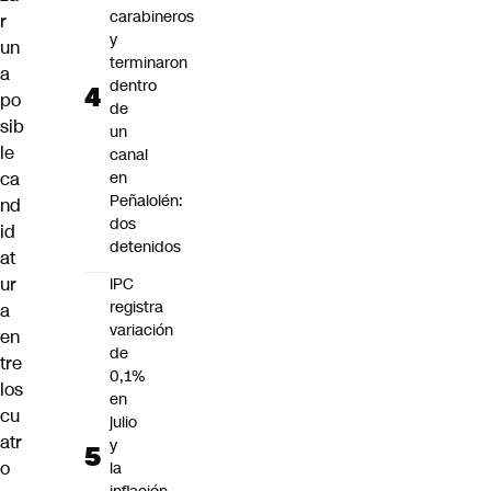
carabineros
r
y
un
terminaron
a
dentro
po
de
sib
un
le
canal
ca
en
Peñalolén:
nd
dos
id
detenidos
at
ur
IPC
registra
a
variación
en
de
tre
0,1%
los
en
cu
julio
atr
y
o
la