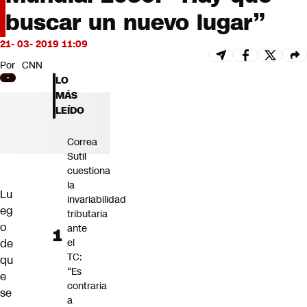
Futuro 360
buscar un nuevo lugar”
Opinión
21- 03- 2019 11:09
Por
CNN
LO
MÁS
LEÍDO
Correa
Sutil
cuestiona
la
Lu
invariabilidad
eg
tributaria
o
ante
de
el
TC:
qu
“Es
e
contraria
se
a