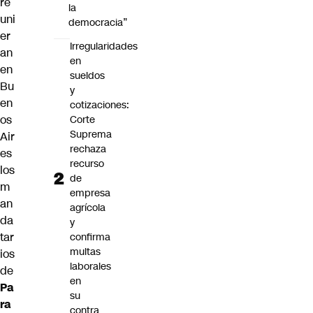
re
la
uni
democracia”
er
Irregularidades
an
en
en
sueldos
Bu
y
en
cotizaciones:
os
Corte
Suprema
Air
rechaza
es
recurso
los
de
m
empresa
an
agrícola
da
y
tar
confirma
multas
ios
laborales
de
en
Pa
su
ra
contra