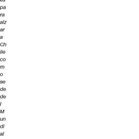
pa
ra
alz
ar
a
Ch
ile
co
m
o
se
de
de
l
M
un
di
al