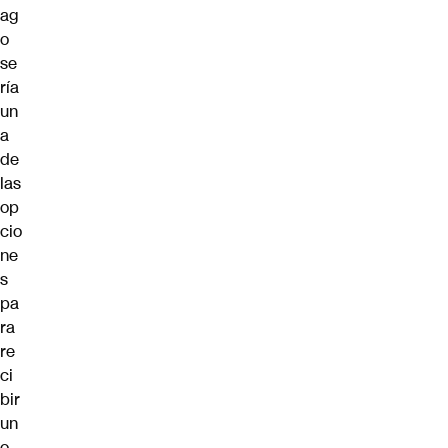
ag
o
se
ría
un
a
de
las
op
cio
ne
s
pa
ra
re
ci
bir
un
o