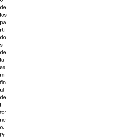
de
los
pa
rti
do
s
de
la
se
mi
fin
al
de
l
tor
ne
o.
Pr