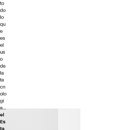
to
do
lo
qu
e
es
el
us
o
de
la
te
cn
olo
gí
a…
el
Es
ta