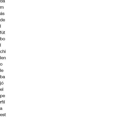
da
m
ás
de
l
fút
bo
l
chi
len
o
le
ba
jó
el
pe
rfil
a
est