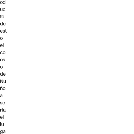
od
uc
to
de
est
o
el
col
os
o
de
Ñu
ño
a
se
ría
el
lu
ga