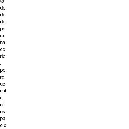
to
do
da
do
pa
ra
ha
ce
rlo
,
po
rq
ue
est
á
el
es
pa
cio