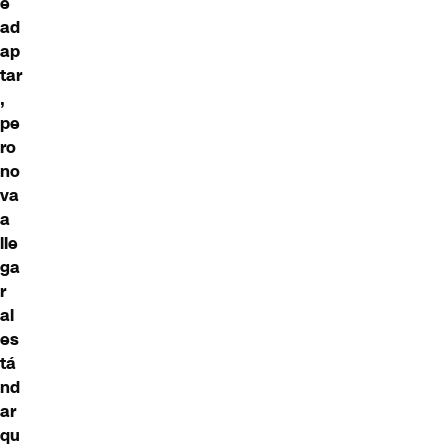
e
ad
ap
tar
,
pe
ro
no
va
a
lle
ga
r
al
es
tá
nd
ar
qu