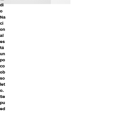
di
o
Na
ci
on
al
es
tá
un
po
co
ob
so
let
o.
Se
pu
ed