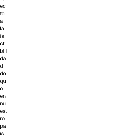
ec
to
a
la
fa
cti
bili
da
d
de
qu
e
en
nu
est
ro
pa
ís