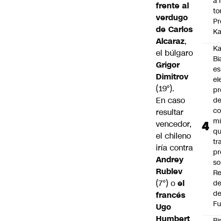
a 
frente al
to
verdugo
Pr
de Carlos
Ka
Alcaraz
,
Ka
el búlgaro
Bi
Grigor
es
Dimitrov
el
(19°).
pr
En caso
d
co
resultar
mi
vencedor,
q
el chileno
tr
iría contra
pr
Andrey
so
Rublev
Re
(7°) o
el
de
de
francés
Fu
Ugo
Humbert
Bi