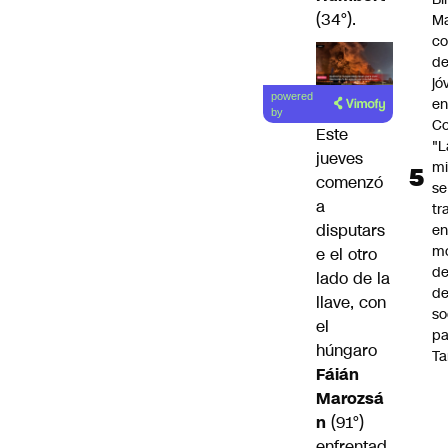
(34°).
Ma
co
de
jó
Lea el
powered
e
artículo
by
Co
Este
"L
jueves
mi
comenzó
se
a
tr
disputars
en
m
e el otro
d
lado de la
de
llave, con
so
el
pa
húngaro
Ta
Fáián
Marozsá
n
(91°)
enfrentad