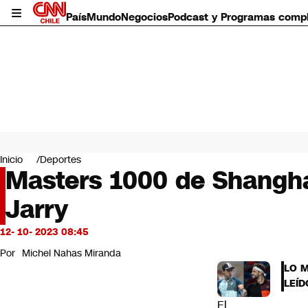
País
Mundo
Negocios
Podcast y Programas comp
País
Mundo
Inicio
Deportes
Negocios
Masters 1000 de Shanghá
Deportes
Jarry
Programas completos
Cultura
Servicios
12- 10- 2023 08:45
Bits
Por
Michel Nahas Miranda
CNN Data
LO 
CNN tiempo
LEÍD
Futuro 360
El
Opinión