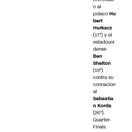
o al
polaco
Hu
bert
Hurkacz
(17°) y el
estadouni
dense
Ben
Shelton
(19°)
contra su
connacion
al
Sebastia
n Korda
(26°).
Quarter-
Finals