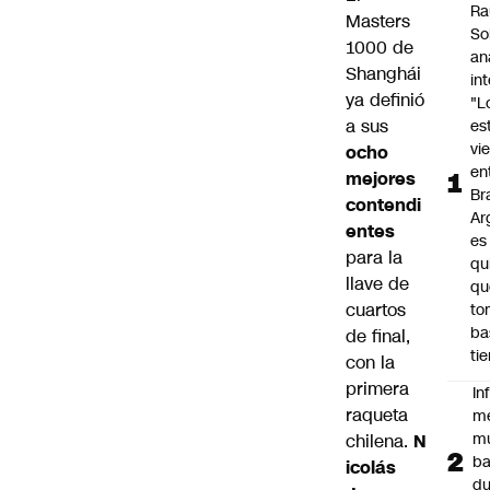
Ra
Masters
So
1000 de
an
Shanghái
in
ya definió
"L
a sus
es
vi
ocho
en
mejores
Bra
contendi
Ar
entes
es
para la
qu
llave de
qu
cuartos
to
ba
de final,
ti
con la
primera
In
raqueta
m
m
chilena.
N
ba
icolás
du