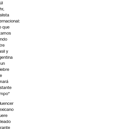
úl
hr,
alista
ternacional:
o que
tamos
endo
tre
sil y
gentina
 un
iebre
e
mará
stante
empo"
fluencer
exicano
uere
leado
rante