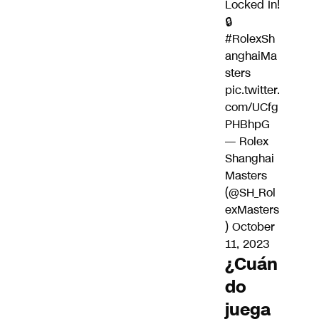
Locked In!
🔒
#RolexSh
anghaiMa
sters
pic.twitter.
com/UCfg
PHBhpG
— Rolex
Shanghai
Masters
(@SH_Rol
exMasters
)
October
11, 2023
¿Cuán
do
juega