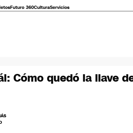
letos
Futuro 360
Cultura
Servicios
i: Cómo quedó la llave d
MÁS
O