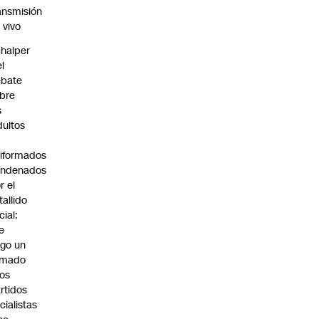
ansmisión
 vivo
halper
el
ebate
bre
s
dultos
iformados
ondenados
r el
tallido
cial:
e
go un
amado
los
rtidos
icialistas