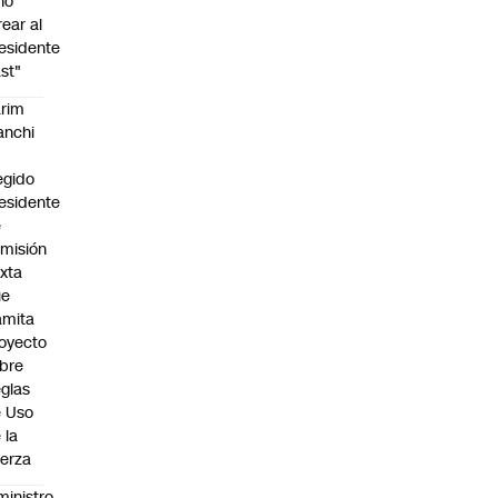
no
rear al
esidente
st"
rim
anchi
egido
esidente
e
misión
xta
ue
amita
oyecto
bre
glas
 Uso
 la
erza
ministro