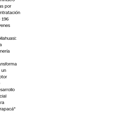
s por
ntratación
 196
venes
n
llahuasi:
a
nería
ansforma
 un
otor
e
sarrollo
cial
ra
rapacá"