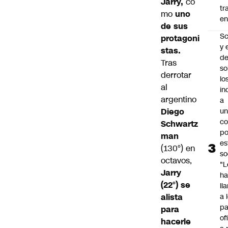
Jarry
,
co
tr
mo
uno
en
de sus
Sc
protagoni
y 
stas.
d
Tras
so
derrotar
lo
al
in
argentino
a
Diego
un
c
Schwartz
po
man
es
(130°) en
so
octavos,
"L
Jarry
ha
(22°) se
ll
alista
a 
pa
para
of
hacerle