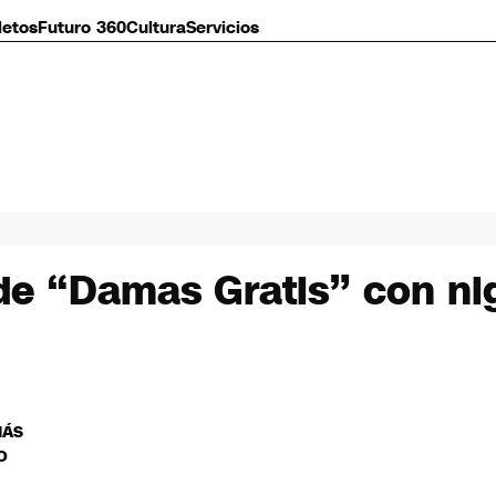
letos
Futuro 360
Cultura
Servicios
de “Damas Gratis” con nig
MÁS
O