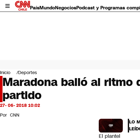
País
Mundo
Negocios
Podcast y Programas comp
País
Mundo
Inicio
Deportes
Negocios
Maradona bailó al ritmo 
Deportes
partido
Programas completos
Cultura
Servicios
27- 06- 2018 10:02
Bits
Por
CNN
CNN Data
LO 
CNN tiempo
LEÍD
Futuro 360
El plantel
Opinión