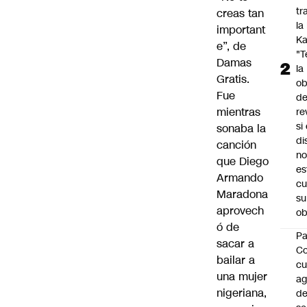
tr
creas tan
la
important
Ka
e”, de
"
Damas
la
Gratis.
ob
Fue
d
mientras
re
si 
sonaba la
di
canción
no
que Diego
es
Armando
cu
Maradona
su
aprovech
ob
ó de
Pa
sacar a
C
bailar a
cu
una mujer
a
nigeriana,
d