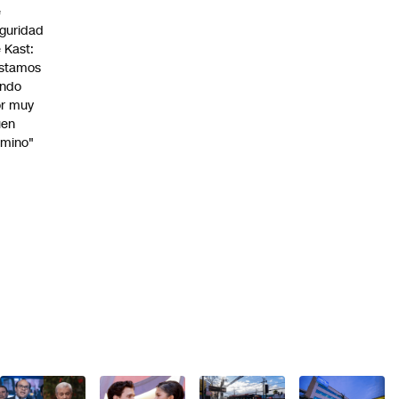
e
guridad
 Kast:
stamos
endo
r muy
uen
mino"