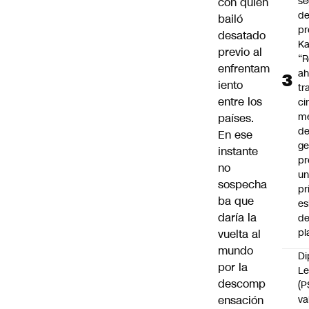
se
con quien
de
bailó
pr
desatado
Ka
previo al
“R
enfrentam
ah
iento
tr
entre los
ci
m
países.
d
En ese
ge
instante
pr
no
u
sospecha
pr
ba que
e
daría la
d
pl
vuelta al
mundo
Di
por la
Le
descomp
(P
ensación
va