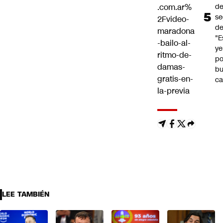
d
.com.ar%
se
2Fvideo-
de
maradona
"E
-bailo-al-
y
ritmo-de-
po
damas-
b
gratis-en-
ca
la-previa
LEE TAMBIÉN