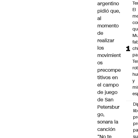
argentino
Te
El
pidió que,
me
al
co
momento
qu
de
Mu
realizar
fa
los
ch
movimient
pa
Te
os
ro
precompe
hu
titivos en
y
el campo
mi
de juego
es
de San
Di
Petersbur
li
go,
pr
sonara la
pr
canción
pa
“No te
su