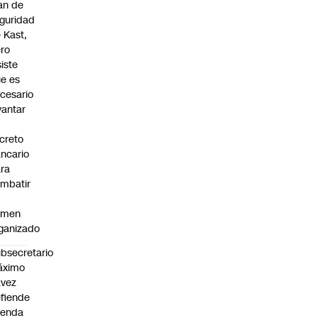
an de
guridad
 Kast,
ro
siste
e es
cesario
vantar
creto
ncario
ra
mbatir
imen
ganizado
bsecretario
áximo
avez
fiende
genda