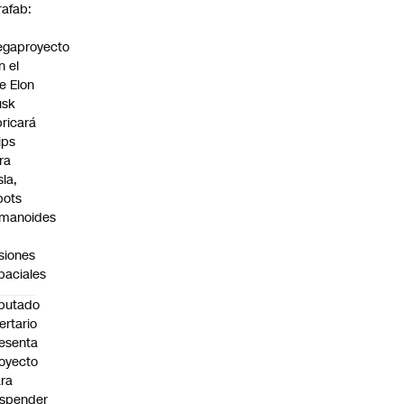
rafab:
gaproyecto
n el
e Elon
sk
bricará
ips
ra
sla,
bots
manoides
siones
paciales
putado
bertario
esenta
oyecto
ra
spender