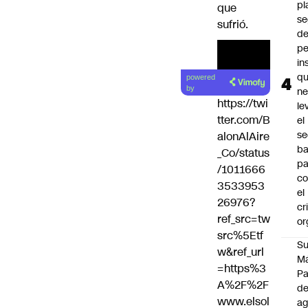
pl
que
se
sufrió
.
de
pe
in
qu
powered
by
ne
https://twi
le
tter.com/B
el
se
alonAlAire
ba
_Co/status
pa
/1011666
co
3533953
el
26976?
cr
ref_src=tw
or
src%5Etf
Su
w&ref_url
M
=https%3
P
A%2F%2F
de
www.elsol
a