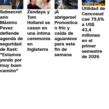
Utilidad de
Subsecret
Zendaya y
¡A
Cencosud
ario
Tom
abrigarse!
cae 79,6%
Máximo
Holland se
Pronostica
a US$
Pavez
casan en
n frío y
43,4
defiende
una íntima
caída de
millones
agenda de
ceremonia
aguanieve
en el
seguridad
en
para este
primer
de Kast:
Inglaterra
fin de
semestre
"Estamos
semana
de 2026
yendo por
muy buen
camino"