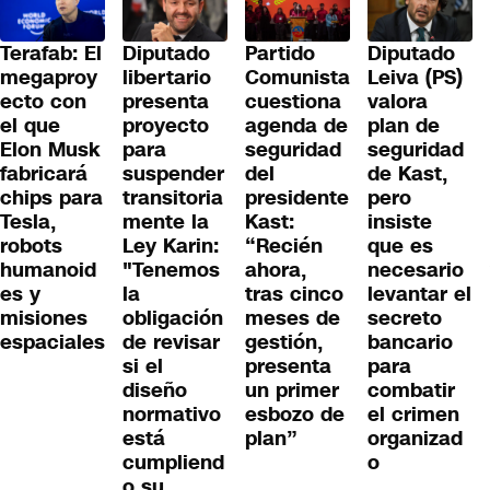
Terafab: El
Diputado
Partido
Diputado
megaproy
libertario
Comunista
Leiva (PS)
ecto con
presenta
cuestiona
valora
el que
proyecto
agenda de
plan de
Elon Musk
para
seguridad
seguridad
fabricará
suspender
del
de Kast,
chips para
transitoria
presidente
pero
Tesla,
mente la
Kast:
insiste
robots
Ley Karin:
“Recién
que es
humanoid
"Tenemos
ahora,
necesario
es y
la
tras cinco
levantar el
misiones
obligación
meses de
secreto
espaciales
de revisar
gestión,
bancario
si el
presenta
para
diseño
un primer
combatir
normativo
esbozo de
el crimen
está
plan”
organizad
cumpliend
o
o su