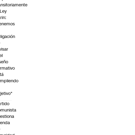
ansitoriamente
 Ley
rin:
Tenemos
ligación
e
visar
el
seño
rmativo
tá
mpliendo
jetivo"
rtido
omunista
estiona
genda
e