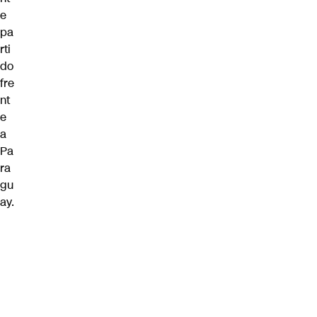
e
pa
rti
do
fre
nt
e
a
Pa
ra
gu
ay.