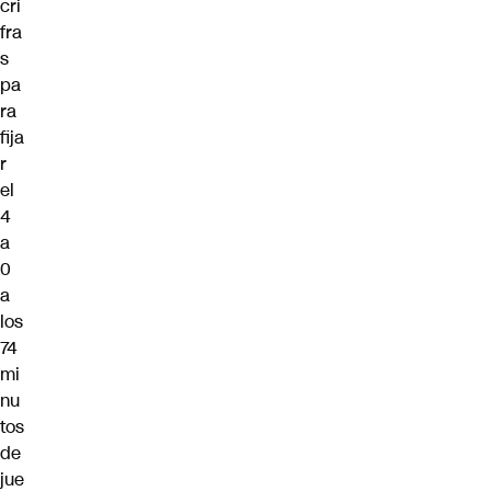
cri
fra
s
pa
ra
fija
r
el
4
a
0
a
los
74
mi
nu
tos
de
jue