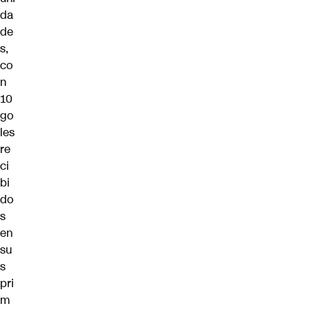
da
de
s,
co
n
10
go
les
re
ci
bi
do
s
en
su
s
pri
m