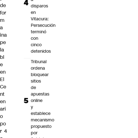
de
disparos
for
en
Vitacura:
m
Persecución
a
terminó
ina
con
pe
cinco
la
detenidos
bl
Tribunal
e
ordena
en
bloquear
El
sitios
Ce
de
nt
apuestas
online
en
y
ari
establece
o
mecanismo
po
propuesto
r 4
por