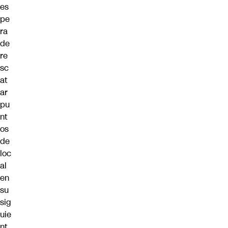
es
pe
ra
de
re
sc
at
ar
pu
nt
os
de
loc
al
en
su
sig
uie
nt