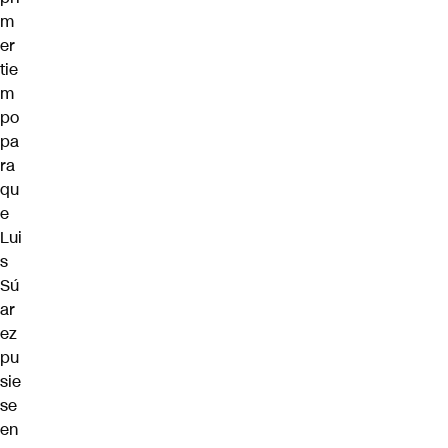
m
er
tie
m
po
pa
ra
qu
e
Lui
s
Sú
ar
ez
pu
sie
se
en