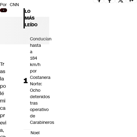
Por
CNN
Futuro 360
LO
Opinión
MÁS
LEÍDO
Conducían
hasta
a
184
Tr
km/h
as
por
Costanera
la
Norte:
po
Ocho
lé
detenidos
mi
tras
ca
operativo
pr
de
evi
Carabineros
a,
Noel