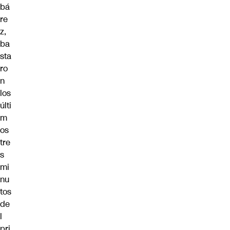
bá
re
z,
ba
sta
ro
n
los
últi
m
os
tre
s
mi
nu
tos
de
l
pri