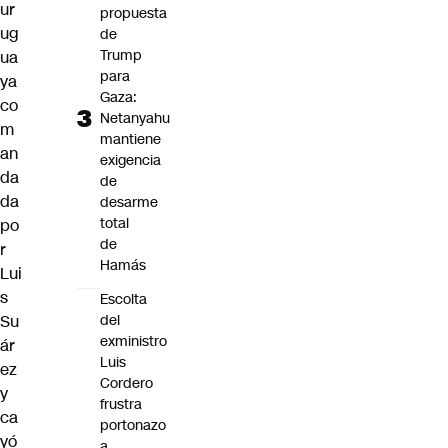
ur
propuesta
ug
de
Trump
ua
para
ya
Gaza:
co
Netanyahu
m
mantiene
an
exigencia
da
de
da
desarme
total
po
de
r
Hamás
Lui
s
Escolta
Su
del
exministro
ár
Luis
ez
Cordero
y
frustra
ca
portonazo
yó
a