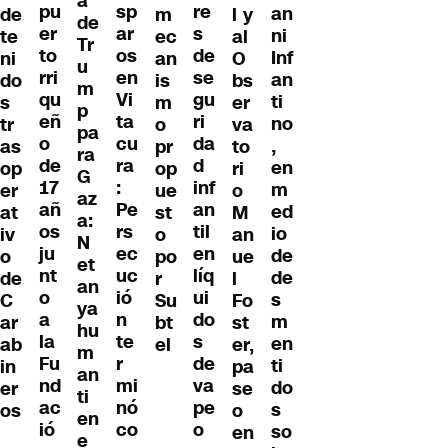
a
re
pu
sp
an
de
m
l y
de
s
er
ar
ni
te
ec
al
Tr
de
to
os
Inf
ni
an
O
u
se
rri
en
an
do
is
bs
m
gu
qu
Vi
ti
s
m
er
p
ri
eñ
ta
no
tr
o
va
pa
da
o
cu
,
as
pr
to
ra
d
de
ra
en
op
op
ri
G
inf
17
:
m
er
ue
o
az
an
añ
Pe
ed
at
st
M
a:
til
os
rs
io
iv
o
an
N
en
ju
ec
de
o
po
ue
et
líq
nt
uc
de
de
r
l
an
ui
o
ió
s
C
Su
Fo
ya
do
a
n
m
ar
bt
st
hu
s
la
te
en
ab
el
er,
m
de
Fu
r
ti
in
pa
an
va
nd
mi
do
er
se
ti
pe
ac
nó
s
os
o
en
o
ió
co
so
en
e