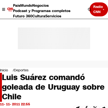
País
Mundo
Negocios
Radio
Podcast y Programas completos
CNN
Futuro 360
Cultura
Servicios
País
Mundo
Negocios
Inicio
Deportes
Luis Suárez comandó
Deportes
Programas completos
goleada de Uruguay sobre
Cultura
Servicios
Chile
Bits
CNN Data
11- 11- 2011 22:55
CNN tiempo