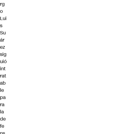
rg
o
Lui
s
Su
ár
ez
sig
uió
int
rat
ab
le
pa
ra
la
de
fe
ns