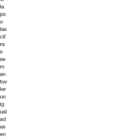
la
ps
o
las
cif
ra
s
se
m
an
tuv
ier
on
ig
ual
ad
as
en