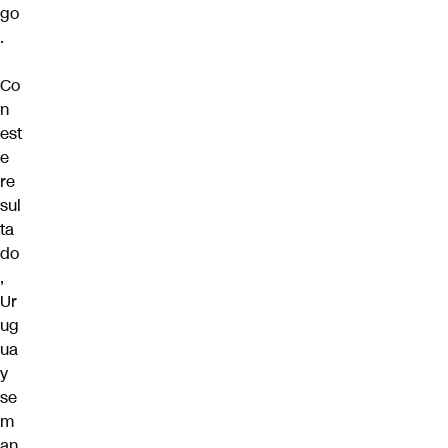
go
.
Co
n
est
e
re
sul
ta
do
,
Ur
ug
ua
y
se
m
an