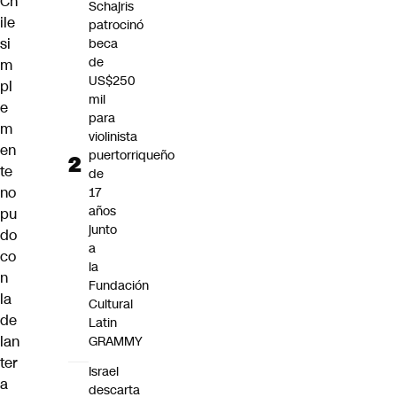
Ch
Schajris
ile
patrocinó
si
beca
de
m
US$250
pl
mil
e
para
m
violinista
en
puertorriqueño
te
de
no
17
años
pu
junto
do
a
co
la
n
Fundación
la
Cultural
de
Latin
lan
GRAMMY
ter
Israel
a
descarta