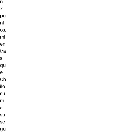
n
7
pu
nt
os,
mi
en
tra
s
qu
e
Ch
ile
su
m
a
su
se
gu