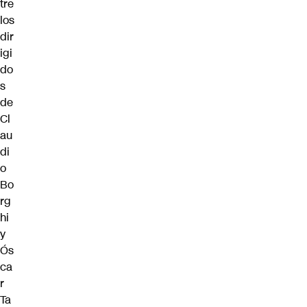
tre
los
dir
igi
do
s
de
Cl
au
di
o
Bo
rg
hi
y
Ós
ca
r
Ta