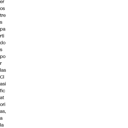
er
os
tre
s
pa
rti
do
s
po
r
las
Cl
asi
fic
at
ori
as,
a
la