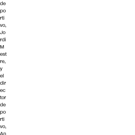
de
po
rti
vo,
Jo
rdi
M
est
re,
y
el
dir
ec
tor
de
po
rti
vo,
An