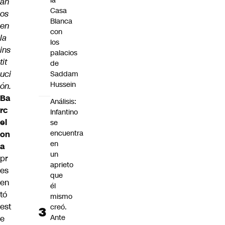
la
añ
Casa
os
Blanca
en
con
la
los
ins
palacios
tit
de
uci
Saddam
Hussein
ón.
Ba
Análisis:
rc
Infantino
el
se
encuentra
on
en
a
un
pr
aprieto
es
que
en
él
tó
mismo
est
creó.
Ante
e