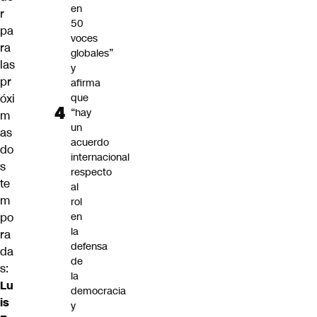
en
r
50
pa
voces
ra
globales”
las
y
pr
afirma
óxi
que
“hay
m
un
as
acuerdo
do
internacional
s
respecto
te
al
m
rol
po
en
la
ra
defensa
da
de
s:
la
Lu
democracia
is
y