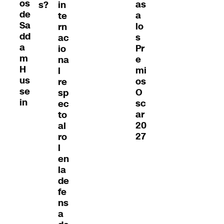
os
as
s?
in
de
a
te
Sa
lo
rn
dd
s
ac
a
Pr
io
m
e
na
H
mi
l
us
os
re
se
O
sp
in
sc
ec
ar
to
20
al
27
ro
l
en
la
de
fe
ns
a