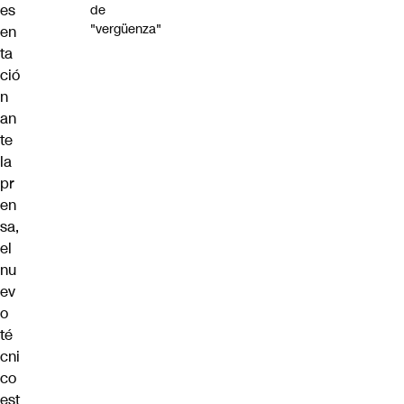
es
de
"vergüenza"
en
ta
ció
n
an
te
la
pr
en
sa,
el
nu
ev
o
té
cni
co
est