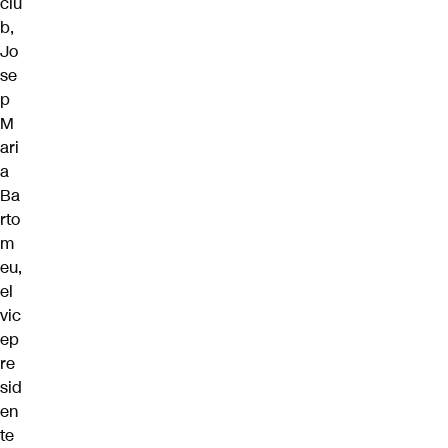
clu
b,
Jo
se
p
M
ari
a
Ba
rto
m
eu,
el
vic
ep
re
sid
en
te