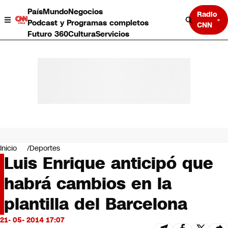
País
Mundo
Negocios
Radio
Podcast y Programas completos
CNN
Futuro 360
Cultura
Servicios
País
Mundo
Negocios
Inicio
Deportes
Luis Enrique anticipó que
Deportes
Programas completos
habrá cambios en la
Cultura
Servicios
plantilla del Barcelona
Bits
CNN Data
21- 05- 2014 17:07
CNN tiempo