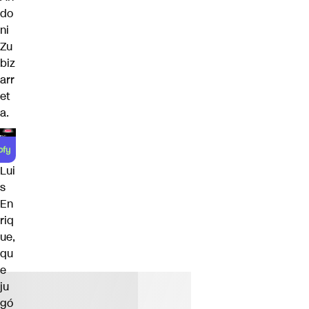
do
ni
Zu
biz
arr
et
a.
Lui
s
En
riq
ue,
qu
e
ju
gó