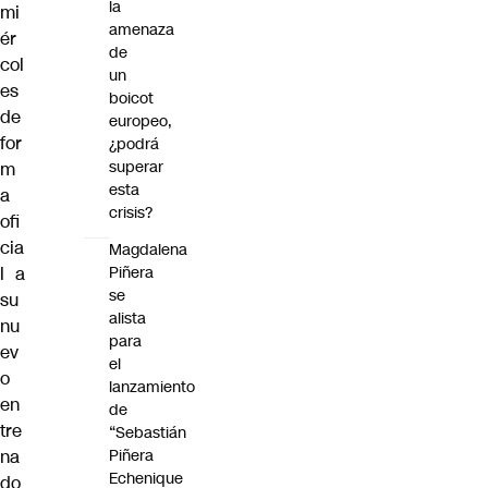
la
mi
amenaza
ér
de
col
un
es
boicot
de
europeo,
for
¿podrá
superar
m
esta
a
crisis?
ofi
cia
Magdalena
l a
Piñera
se
su
alista
nu
para
ev
el
o
lanzamiento
en
de
tre
“Sebastián
na
Piñera
Echenique
do