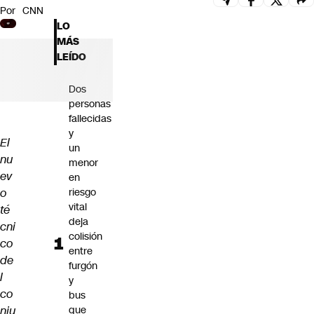
Por
CNN
Futuro 360
LO
Opinión
MÁS
LEÍDO
Dos
personas
fallecidas
y
El
un
nu
menor
ev
en
o
riesgo
vital
té
deja
cni
colisión
co
entre
de
furgón
l
y
co
bus
nju
que