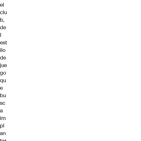
el
clu
b,
de
l
est
ilo
de
jue
go
qu
e
bu
sc
a
im
pl
an
tar