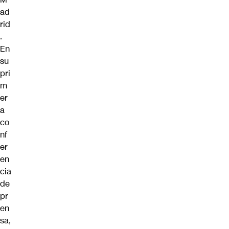
ad
rid
.
En
su
pri
m
er
a
co
nf
er
en
cia
de
pr
en
sa,