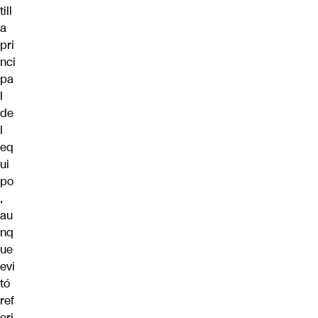
till
a
pri
nci
pa
l
de
l
eq
ui
po
,
au
nq
ue
evi
tó
ref
eri