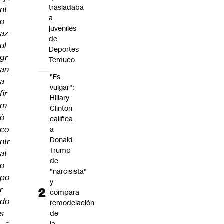
trasladaba
nt
a
o
juveniles
az
de
ul
Deportes
gr
Temuco
an
"Es
a
vulgar":
fir
Hillary
m
Clinton
ó
califica
co
a
Donald
ntr
Trump
at
de
o
"narcisista"
po
y
r
compara
do
remodelación
s
de