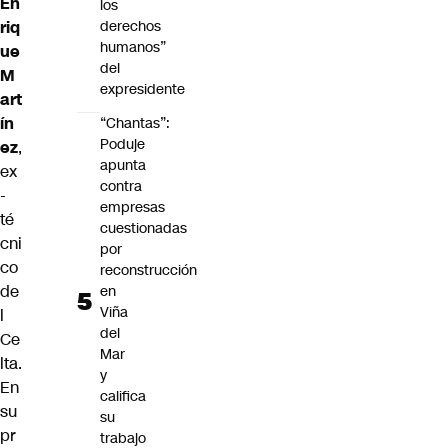
En
los
riq
derechos
humanos”
ue
del
M
expresidente
art
ín
“Chantas”:
Poduje
ez
,
apunta
ex
contra
-
empresas
té
cuestionadas
cni
por
co
reconstrucción
de
en
Viña
l
del
Ce
Mar
lta.
y
En
califica
su
su
pr
trabajo