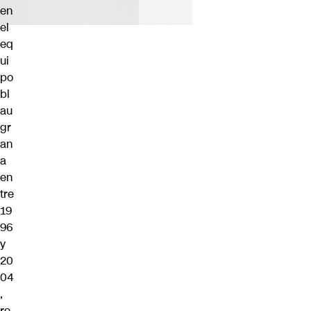
en
el
eq
ui
po
bl
au
gr
an
a
en
tre
19
96
y
20
04
,
re