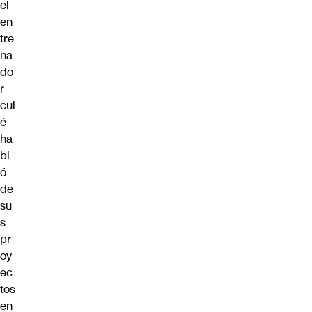
el
en
tre
na
do
r
cul
é
ha
bl
ó
de
su
s
pr
oy
ec
tos
en