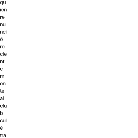
qu
ien
re
nu
nci
ó
re
cie
nt
e
m
en
te
al
clu
b
cul
é
tra