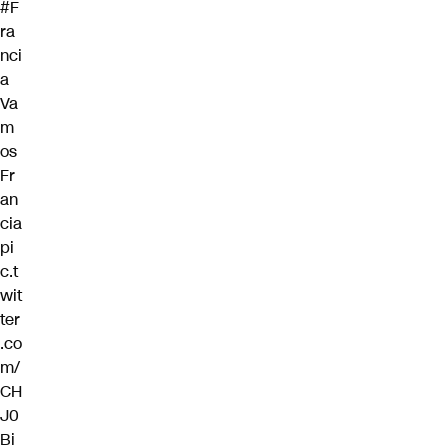
#F
ra
nci
a
Va
m
os
Fr
an
cia
pi
c.t
wit
ter
.co
m/
CH
J0
Bi