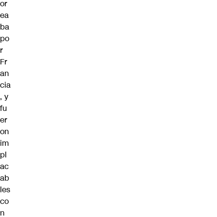
or
ea
ba
po
r
Fr
an
cia
, y
fu
er
on
im
pl
ac
ab
les
co
n