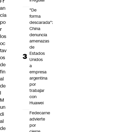
irregular
Fr
an
"De
cia
forma
po
descarada":
China
r
denuncia
los
amenazas
oc
de
tav
Estados
os
Unidos
de
a
fin
empresa
argentina
al
por
de
trabajar
l
con
M
Huawei
un
Fedecarne
di
advierte
al
por
de
cierre