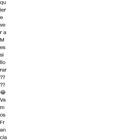
qu
ier
e
ve
r a
M
es
si
llo
rar
??
??
😂
Va
m
os
Fr
an
cia