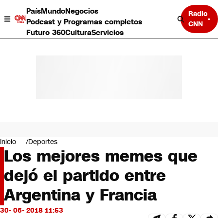
País
Mundo
Negocios
Radio
Podcast y Programas completos
CNN
Futuro 360
Cultura
Servicios
País
Mundo
Negocios
Inicio
Deportes
Los mejores memes que
Deportes
Programas completos
dejó el partido entre
Cultura
Servicios
Argentina y Francia
Bits
CNN Data
30- 06- 2018 11:53
CNN tiempo