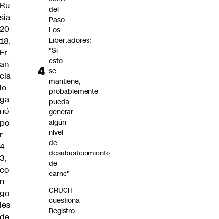
Ru
del
sia
Paso
20
Los
18.
Libertadores:
"Si
Fr
esto
an
se
cia
mantiene,
lo
probablemente
ga
pueda
nó
generar
po
algún
nivel
r
de
4-
desabastecimiento
3,
de
co
carne"
n
CRUCH
go
cuestiona
les
Registro
de