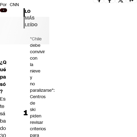
Por
CNN
Futuro 360
LO
Opinión
MÁS
LEÍDO
"Chile
debe
convivir
con
¿Q
la
ué
nieve
pa
y
só
no
paralizarse":
?
Centros
Es
de
te
ski
sá
piden
ba
revisar
do
criterios
30
para