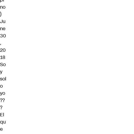
no
)
Ju
ne
30
,
20
18
So
y
sol
o
yo
??
?
El
qu
e