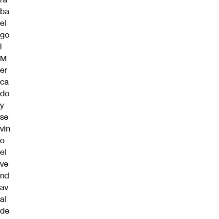
ba
el
go
l
M
er
ca
do
y
se
vin
o
el
ve
nd
av
al
de