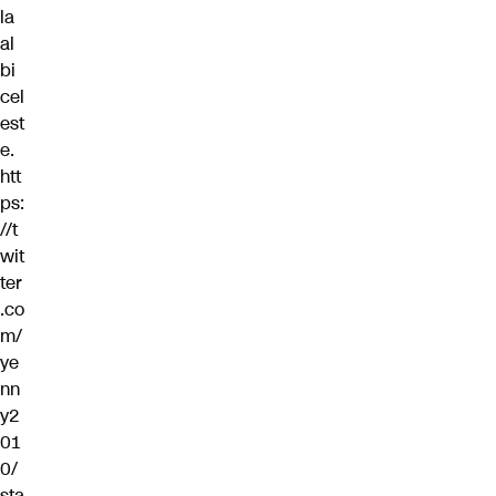
la
al
bi
cel
est
e.
htt
ps:
//t
wit
ter
.co
m/
ye
nn
y2
01
0/
sta