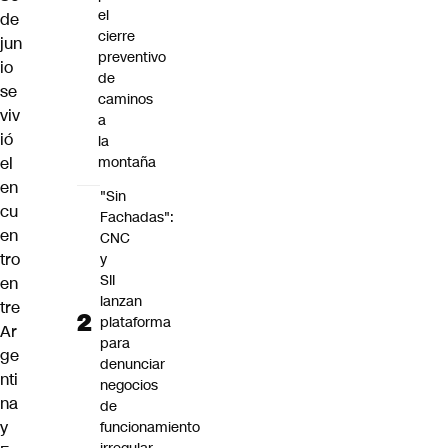
el
de
cierre
jun
preventivo
io
de
se
caminos
viv
a
ió
la
el
montaña
en
"Sin
cu
Fachadas":
en
CNC
tro
y
SII
en
lanzan
tre
plataforma
Ar
para
ge
denunciar
nti
negocios
na
de
y
funcionamiento