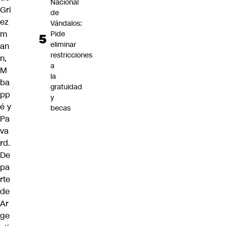
Nacional
Gri
de
ez
Vándalos:
m
Pide
eliminar
an
restricciones
n,
a
M
la
ba
gratuidad
pp
y
é y
becas
Pa
va
rd.
De
pa
rte
de
Ar
ge