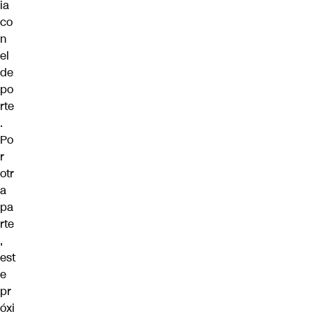
ia
co
n
el
de
po
rte
.
Po
r
otr
a
pa
rte
,
est
e
pr
óxi