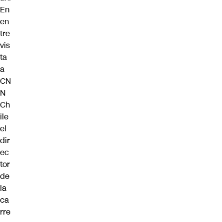
En
en
tre
vis
ta
a
CN
N
Ch
ile
el
dir
ec
tor
de
la
ca
rre