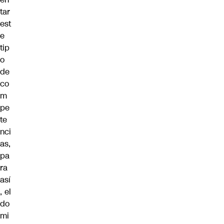
tar
est
e
tip
o
de
co
m
pe
te
nci
as,
pa
ra
así
, el
do
mi