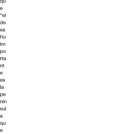
qu
e
“el
de
sa
fío
im
po
rta
nt
e
es
la
pe
nín
sul
a
qu
e