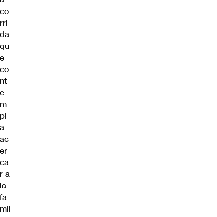
co
rri
da
qu
e
co
nt
e
m
pl
a
ac
er
ca
r a
la
fa
mil