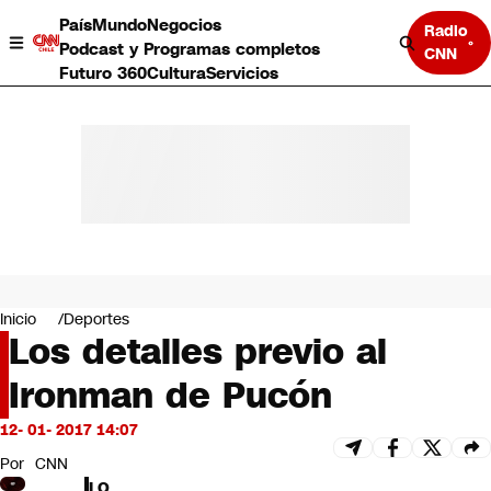
País
Mundo
Negocios
Radio
Podcast y Programas completos
CNN
Futuro 360
Cultura
Servicios
País
Mundo
Negocios
Inicio
Deportes
Los detalles previo al
Deportes
Programas completos
Ironman de Pucón
Cultura
Servicios
12- 01- 2017 14:07
Bits
CNN Data
Por
CNN
CNN tiempo
LO