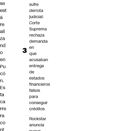
se
sufre
est
derrota
judicial:
á
Corte
re
Suprema
ali
rechaza
za
demanda
nd
en
o
que
en
acusaban
entrega
Pu
de
có
estados
n.
financieros
Es
falsos
ta
para
ca
conseguir
rre
créditos
ra
Rockstar
co
anuncia
nt