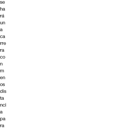
se
ha
rá
un
a
ca
rre
ra
co
n
m
en
os
dis
ta
nci
a
pa
ra