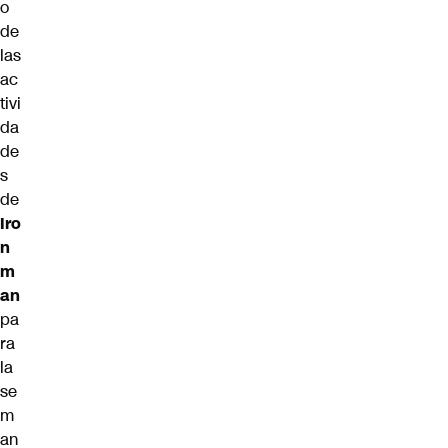
o
de
las
ac
tivi
da
de
s
de
Iro
n
m
an
pa
ra
la
se
m
an