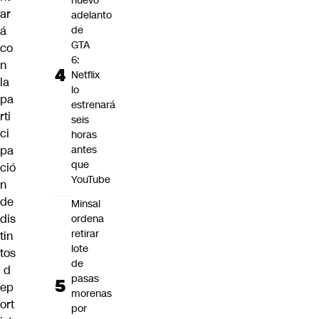
nuevo
ar
adelanto
á
de
GTA
co
6:
n
Netflix
la
lo
pa
estrenará
rti
seis
ci
horas
pa
antes
que
ció
YouTube
n
de
Minsal
dis
ordena
retirar
tin
lote
tos
de
d
pasas
ep
morenas
ort
por