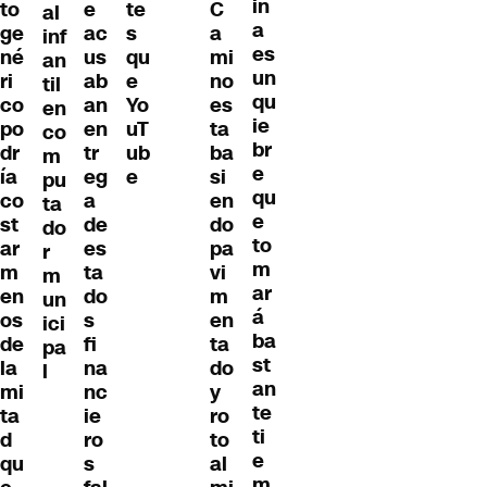
in
to
e
te
C
al
a
ge
ac
s
a
inf
es
né
us
qu
mi
an
un
ri
ab
e
no
til
qu
co
an
Yo
es
en
ie
po
en
uT
ta
co
br
dr
tr
ub
ba
m
e
ía
eg
e
si
pu
qu
co
a
en
ta
e
st
de
do
do
to
ar
es
pa
r
m
m
ta
vi
m
ar
en
do
m
un
á
os
s
en
ici
ba
de
fi
ta
pa
st
la
na
do
l
an
mi
nc
y
te
ta
ie
ro
ti
d
ro
to
e
qu
s
al
m