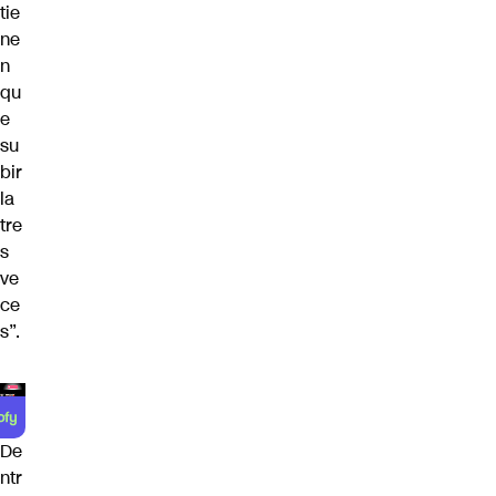
tie
ne
n
qu
e
su
bir
la
tre
s
ve
ce
s”.
De
ntr