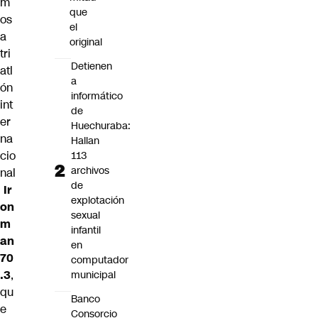
m
que
os
el
a
original
tri
Detienen
atl
a
ón
informático
int
de
er
Huechuraba:
na
Hallan
cio
113
archivos
nal
de
Ir
explotación
on
sexual
m
infantil
an
en
70
computador
.3
,
municipal
qu
Banco
e
Consorcio