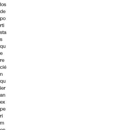
los
de
po
rti
sta
s
qu
e
re
cié
n
qu
ier
an
ex
pe
ri
m
en