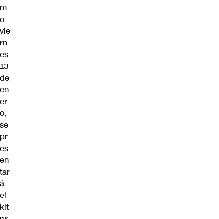
m
o
vie
rn
es
13
de
en
er
o,
se
pr
es
en
tar
á
el
kit
pr