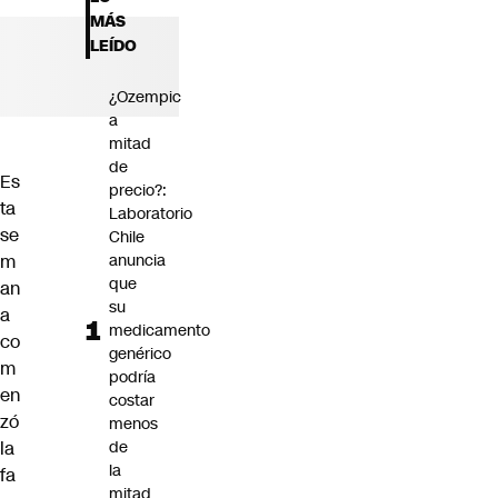
Futuro 360
MÁS
Opinión
LEÍDO
¿Ozempic
a
mitad
de
Es
precio?:
ta
Laboratorio
se
Chile
m
anuncia
que
an
su
a
medicamento
co
genérico
m
podría
en
costar
zó
menos
la
de
la
fa
mitad