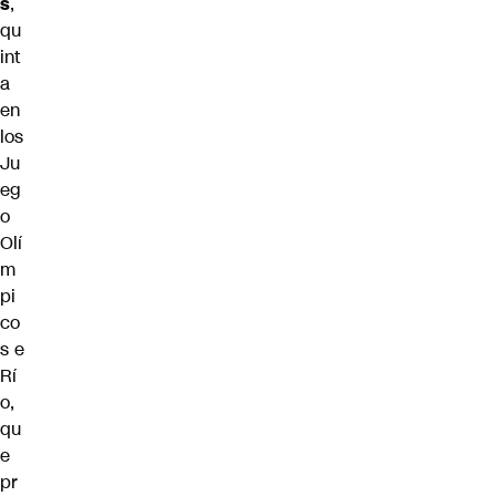
s
,
qu
int
a
en
los
Ju
eg
o
Olí
m
pi
co
s e
Rí
o,
qu
e
pr