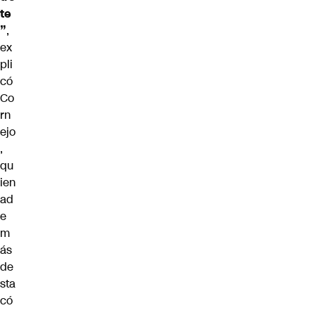
te
”
,
ex
pli
có
Co
rn
ejo
,
qu
ien
ad
e
m
ás
de
sta
có