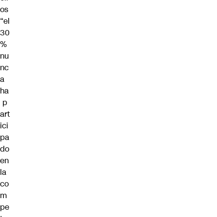
os
“el
30
%
nu
nc
a
ha
p
art
ici
pa
do
en
la
co
m
pe