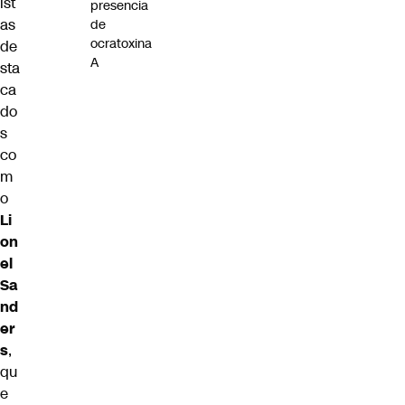
ist
presencia
as
de
ocratoxina
de
A
sta
ca
do
s
co
m
o
Li
on
el
Sa
nd
er
s
,
qu
e