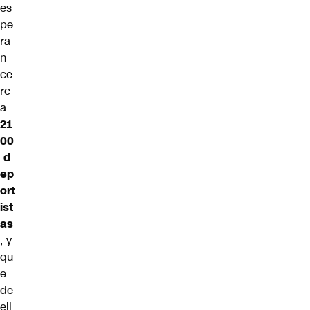
es
pe
ra
n
ce
rc
a
21
00
d
ep
ort
ist
as
, y
qu
e
de
ell