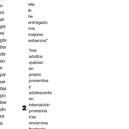
ella
o
le
m
he
ar
entregado
ga
mis
re
mejores
gis
esfuerzos"
tra
Tres
da
adultos
su
quedan
s
en
pir
prisión
preventiva
ue
y
tas
adolescente
go
en
lea
internación
do
provisoria
ra
tras
s.
encerrona