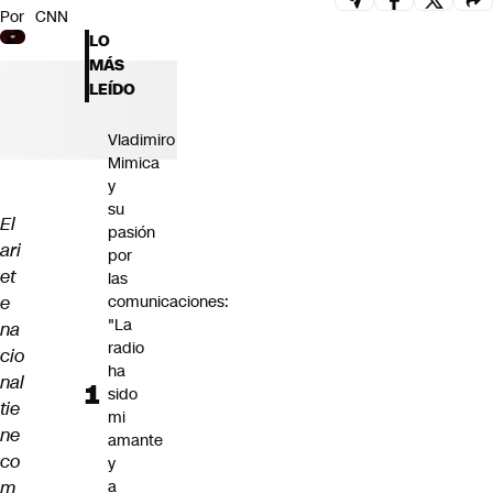
Por
CNN
Futuro 360
LO
Opinión
MÁS
LEÍDO
Vladimiro
Mimica
y
su
El
pasión
ari
por
et
las
e
comunicaciones:
"La
na
radio
cio
ha
nal
sido
tie
mi
ne
amante
co
y
m
a