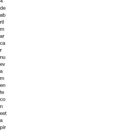
4
de
ab
ril
m
ar
ca
r
nu
ev
a
m
en
te
co
n
est
a
pir