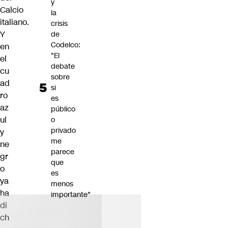
y
Calcio
la
italiano.
crisis
Y
de
Codelco:
en
"El
el
debate
cu
sobre
ad
si
ro
es
az
público
ul
o
privado
y
me
ne
parece
gr
que
o
es
ya
menos
ha
importante"
di
ch