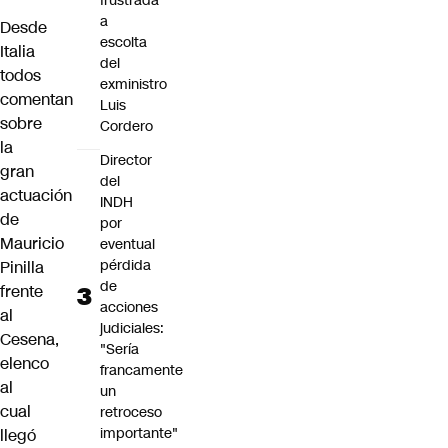
frustrada
a
Desde
escolta
Italia
del
todos
exministro
comentan
Luis
sobre
Cordero
la
Director
gran
del
actuación
INDH
de
por
Mauricio
eventual
pérdida
Pinilla
de
frente
acciones
al
judiciales:
Cesena,
"Sería
elenco
francamente
al
un
cual
retroceso
importante"
llegó