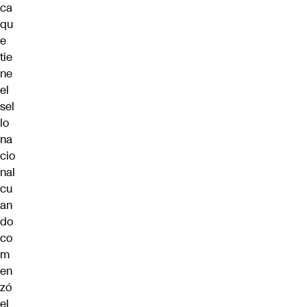
ca
qu
e
tie
ne
el
sel
lo
na
cio
nal
cu
an
do
co
m
en
zó
el