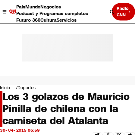
País
Mundo
Negocios
Radio
Podcast y Programas completos
CNN
Futuro 360
Cultura
Servicios
País
Mundo
Negocios
Inicio
Deportes
Los 3 golazos de Mauricio
Deportes
Programas completos
Pinilla de chilena con la
Cultura
Servicios
camiseta del Atalanta
Bits
CNN Data
30- 04- 2015 06:59
CNN tiempo