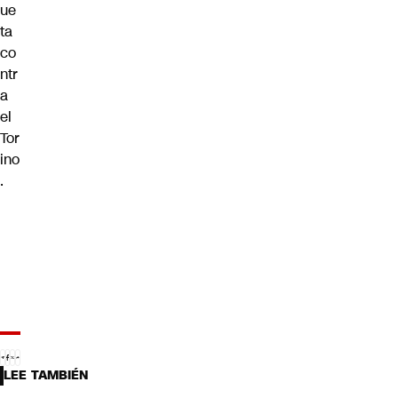
ue
ta
co
ntr
a
el
Tor
ino
.
LEE TAMBIÉN