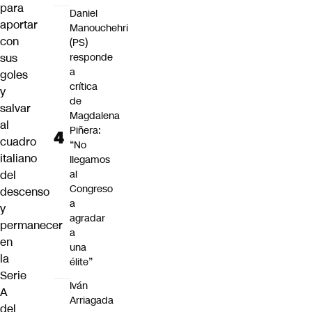
para
Daniel
aportar
Manouchehri
con
(PS)
sus
responde
a
goles
crítica
y
de
salvar
Magdalena
al
Piñera:
cuadro
“No
italiano
llegamos
del
al
Congreso
descenso
a
y
agradar
permanecer
a
en
una
la
élite”
Serie
Iván
A
Arriagada
del