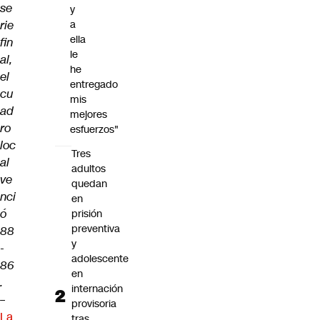
se
y
rie
a
ella
fin
le
al,
he
el
entregado
cu
mis
ad
mejores
ro
esfuerzos"
loc
Tres
al
adultos
ve
quedan
nci
en
ó
prisión
preventiva
88
y
-
adolescente
86
en
.
internación
–
provisoria
La
tras