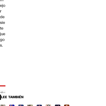
ejo
r
de
sie
te
jue
go
s.
LEE TAMBIÉN