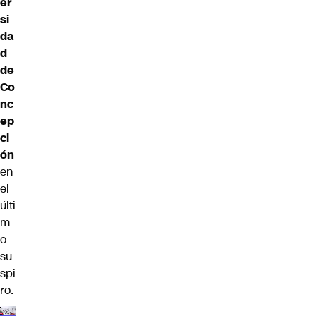
er
si
da
d
de
Co
nc
ep
ci
ón
en
el
últi
m
o
su
spi
ro.