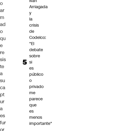
Iván
o
Arriagada
ar
y
m
la
ad
crisis
o
de
Codelco:
qu
"El
e
debate
re
sobre
sis
si
te
es
a
público
su
o
privado
ca
me
pt
parece
ur
que
a
es
es
menos
fur
importante"
or