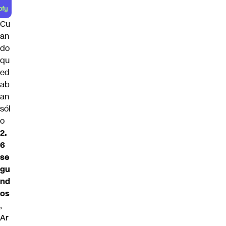
Cu
an
do
qu
ed
ab
an
sól
o
2.
6
se
gu
nd
os
,
Ar