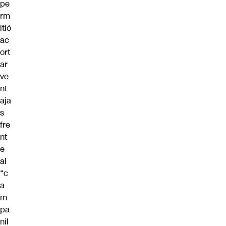
pe
rm
itió
ac
ort
ar
ve
nt
aja
s
fre
nt
e
al
“c
a
m
pa
nil