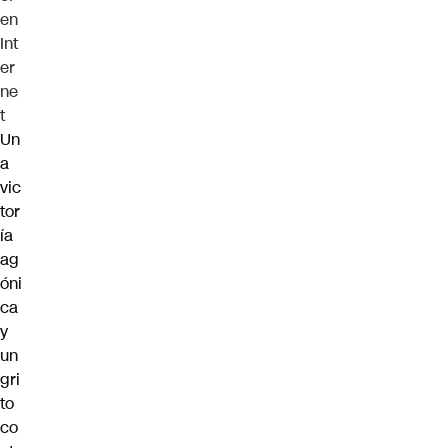
en
Int
er
ne
t
Un
a
vic
tor
ía
ag
óni
ca
y
un
gri
to
co