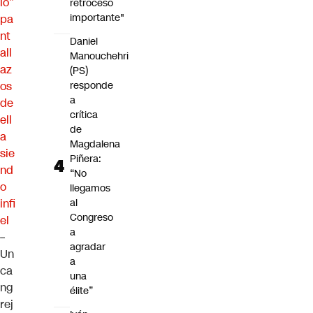
ló”
retroceso
importante"
pa
nt
Daniel
all
Manouchehri
az
(PS)
os
responde
a
de
crítica
ell
de
a
Magdalena
sie
Piñera:
nd
“No
o
llegamos
infi
al
Congreso
el
a
–
agradar
Un
a
ca
una
ng
élite”
rej