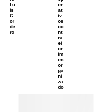
Lu
er
is
at
C
iv
or
os
de
co
ro
nt
ra
el
cr
im
en
or
ga
ni
za
do