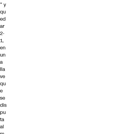
” y
qu
ed
ar
2-
1,
en
un
a
lla
ve
qu
e
se
dis
pu
ta
al
m