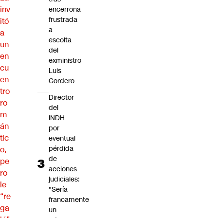
inv
encerrona
frustrada
itó
a
a
escolta
un
del
en
exministro
cu
Luis
en
Cordero
tro
Director
ro
del
m
INDH
án
por
tic
eventual
pérdida
o,
de
pe
acciones
ro
judiciales:
le
"Sería
“re
francamente
ga
un