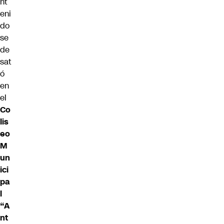
nt
eni
do
se
de
sat
ó
en
el
Co
lis
eo
M
un
ici
pa
l
“A
nt