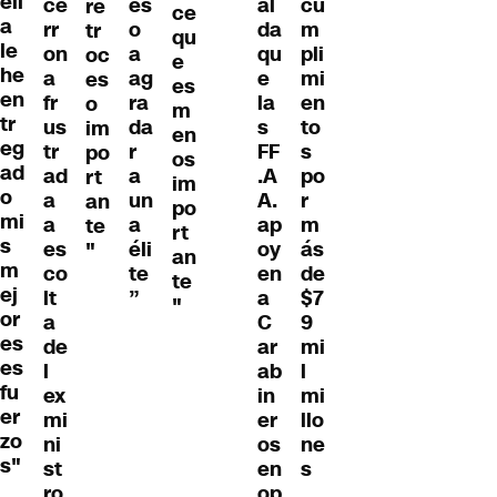
ell
ce
es
al
cu
re
ce
a
rr
o
da
m
tr
qu
le
on
a
qu
pli
oc
e
he
a
ag
e
mi
es
es
en
fr
ra
la
en
o
m
tr
us
da
s
to
im
en
eg
tr
r
FF
s
po
os
ad
ad
a
.A
po
rt
im
o
a
un
A.
r
an
po
mi
a
a
ap
m
te
rt
s
es
éli
oy
ás
"
an
m
co
te
en
de
te
ej
lt
”
a
$7
"
or
a
C
9
es
de
ar
mi
es
l
ab
l
fu
ex
in
mi
er
mi
er
llo
zo
ni
os
ne
s"
st
en
s
ro
op