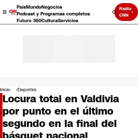
País
Mundo
Negocios
Radio
Podcast y Programas completos
CNN
Futuro 360
Cultura
Servicios
País
Mundo
Negocios
Inicio
Deportes
Locura total en Valdivia
Deportes
Programas completos
por punto en el último
Cultura
Servicios
segundo en la final del
Bits
CNN Data
básquet nacional
CNN tiempo