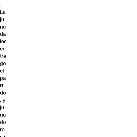
.
La
ju
ga
da
les
en
tre
gó
el
pa
rti
do
, y
ju
ga
do
re
s y