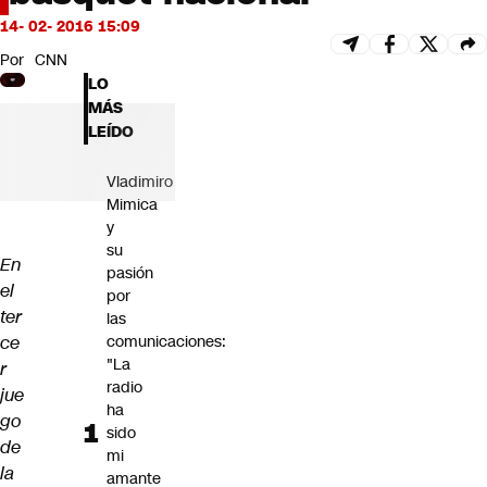
Futuro 360
14- 02- 2016 15:09
Opinión
Por
CNN
LO
MÁS
LEÍDO
Vladimiro
Mimica
y
su
En
pasión
el
por
ter
las
ce
comunicaciones:
"La
r
radio
jue
ha
go
sido
de
mi
la
amante