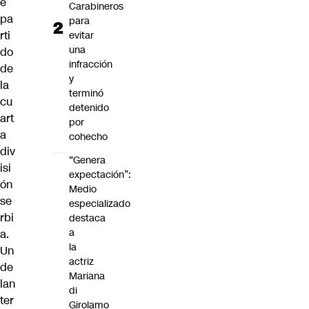
e
Carabineros
pa
para
rti
evitar
una
do
infracción
de
y
la
terminó
cu
detenido
art
por
a
cohecho
div
“Genera
isi
expectación”:
ón
Medio
se
especializado
rbi
destaca
a
a.
la
Un
actriz
de
Mariana
lan
di
ter
Girolamo