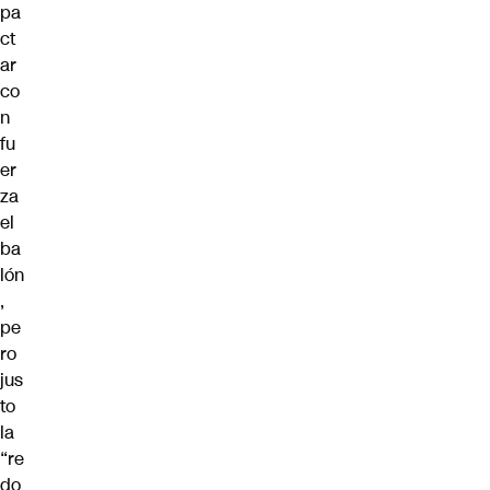
pa
ct
ar
co
n
fu
er
za
el
ba
lón
,
pe
ro
jus
to
la
“re
do