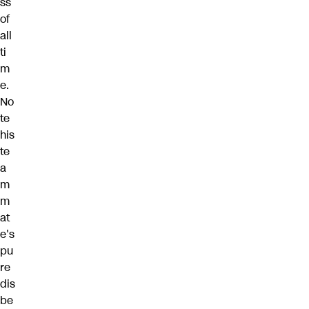
ss
of
all
ti
m
e.
No
te
his
te
a
m
m
at
e's
pu
re
dis
be