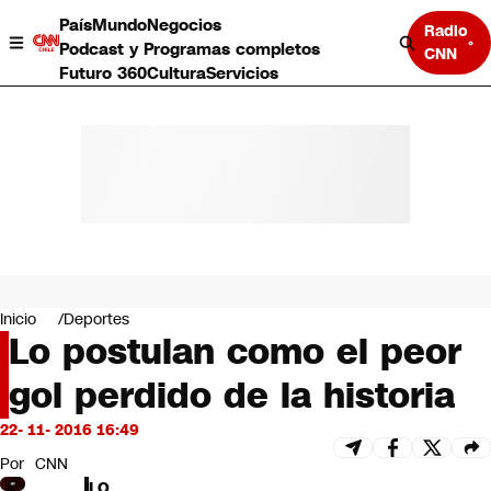
País
Mundo
Negocios
Radio
Podcast y Programas completos
CNN
Futuro 360
Cultura
Servicios
País
Mundo
Negocios
Inicio
Deportes
Lo postulan como el peor
Deportes
Programas completos
gol perdido de la historia
Cultura
Servicios
22- 11- 2016 16:49
Bits
CNN Data
Por
CNN
CNN tiempo
LO