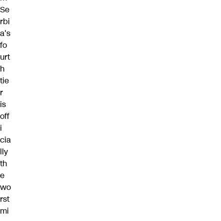
Se
rbi
a's
fo
urt
h
tie
r
is
off
i
cia
lly
th
e
wo
rst
mi