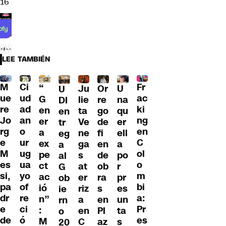
16
LEE TAMBIÉN
M
Ci
Fr
“
Ju
Or
U
U
ue
ud
ac
G
lie
re
na
DI
re
ad
ki
en
ta
go
qu
en
Jo
an
ng
er
Ve
de
er
tr
rg
o
en
a
ne
fi
ell
eg
e
ur
C
ex
ga
en
a
a
M
ug
ol
pe
s
de
po
al
es
ua
o
ct
at
ob
r
G
si,
yo
m
ac
er
ra
pr
ob
pa
of
bi
ió
riz
s
es
ie
dr
re
a:
n”
a
en
un
rn
e
ci
Pr
:
en
Pl
ta
o
de
ó
es
M
C
az
s
20