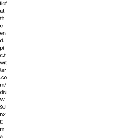
lief
at
th
e
en
d.
pi
c.t
wit
ter
.co
m/
dN
W
9J
n2
E
m
a