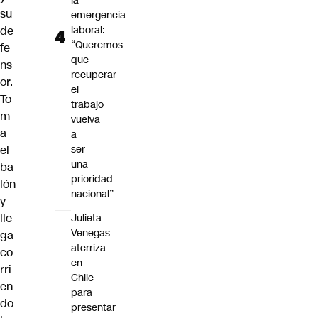
la
su
emergencia
de
laboral:
“Queremos
fe
que
ns
recuperar
or.
el
To
trabajo
m
vuelva
a
a
el
ser
una
ba
prioridad
lón
nacional”
y
lle
Julieta
Venegas
ga
aterriza
co
en
rri
Chile
en
para
do
presentar