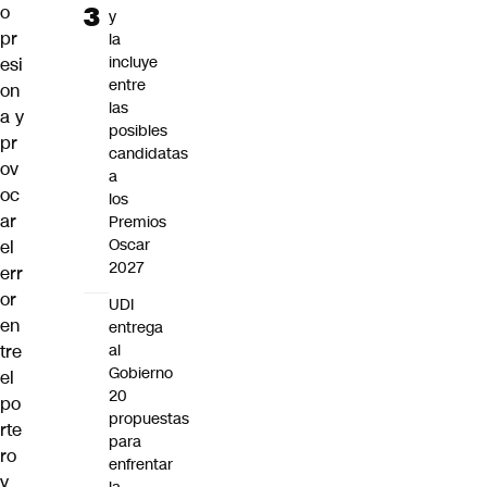
o
y
pr
la
incluye
esi
entre
on
las
a y
posibles
pr
candidatas
ov
a
oc
los
ar
Premios
Oscar
el
2027
err
or
UDI
en
entrega
tre
al
Gobierno
el
20
po
propuestas
rte
para
ro
enfrentar
y