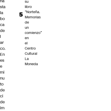
ha
su
sta
libro
“Norteña.
la
Memorias
bo
de
ca
un
de
comienzo”
l
en
ar
el
co.
Centro
Cultural
En
La
es
Moneda
e
mi
nu
to
de
ci
de
im