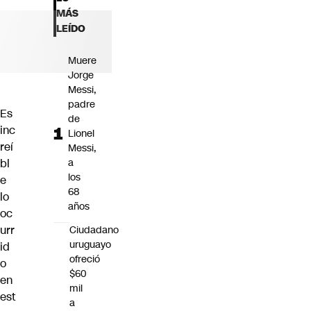
Futuro 360
MÁS
Opinión
LEÍDO
Muere
Jorge
Messi,
padre
Es
de
inc
Lionel
reí
Messi,
bl
a
los
e
68
lo
años
oc
urr
Ciudadano
uruguayo
id
ofreció
o
$60
en
mil
est
a