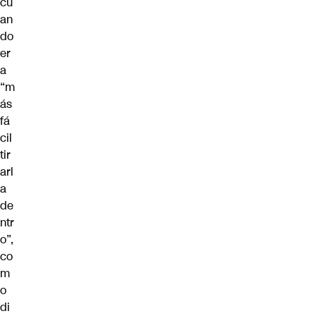
cu
an
do
er
a
“m
ás
fá
cil
tir
arl
a
de
ntr
o”,
co
m
o
di