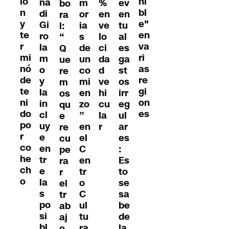
ió
ni
na
m
%
ev
bo
n
bl
di
or
en
en
ra
y
e"
Gi
ia
ve
tu
l:
te
en
ro
s
lo
al
“
r
va
la
de
ci
es
Q
mi
ri
m
un
da
ga
ue
nó
as
o
co
d
st
re
de
re
y
mi
ve
os
m
te
gi
la
en
hi
irr
os
ni
on
in
zo
cu
eg
qu
do
es
cl
”
la
ul
e
po
uy
en
r
ar
re
r
e
el
es
cu
co
en
C
:
pe
he
tr
en
Es
ra
ch
e
tr
to
r
o
la
o
se
el
s
C
sa
tr
po
ul
be
ab
si
tu
de
aj
bl
ra
la
o