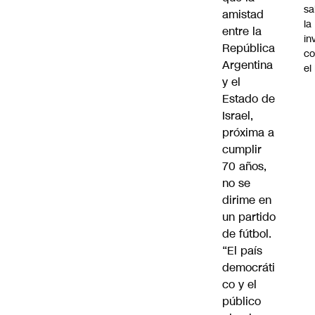
sa
amistad
la
entre la
in
República
co
Argentina
el
y el
Estado de
Israel,
próxima a
cumplir
70 años,
no se
dirime en
un partido
de fútbol.
“El país
democráti
co y el
público