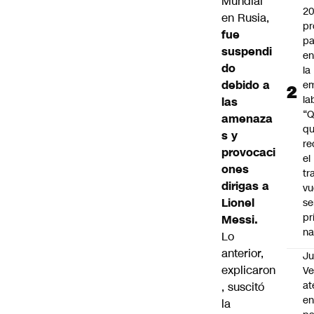
Mundial
2
en Rusia
,
pr
fue
pa
suspendi
en
do
la
debido a
em
la
las
“
amenaza
q
s y
re
provocaci
el
ones
tr
dirigas a
vu
Lionel
se
pr
Messi.
na
Lo
anterior,
Ju
explicaron
V
at
, suscitó
en
la