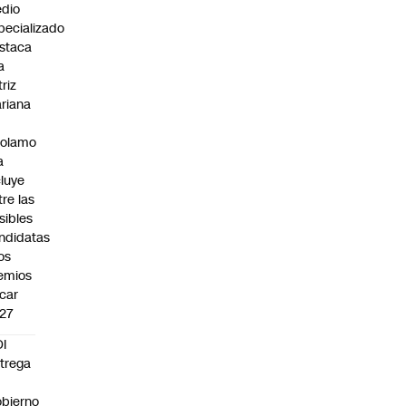
dio
pecializado
staca
a
triz
riana
rolamo
a
cluye
tre las
sibles
ndidatas
los
emios
car
27
I
trega
bierno