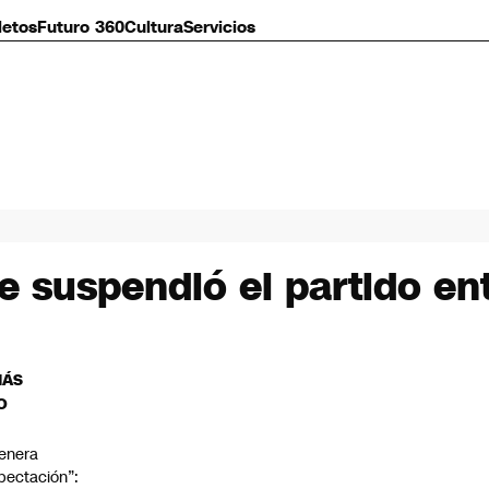
letos
Futuro 360
Cultura
Servicios
 suspendió el partido ent
MÁS
O
enera
pectación”: