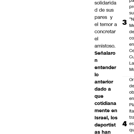
pa
solidarida
pr
d de sus
su
pares y
“N
el temor a
M
concretar
de
co
el
en
amistoso.
Ce
Señalaro
Cu
n
L
entender
M
lo
Or
anterior
de
dado a
ob
que
e
cotidiana
Pl
mente en
Ita
Israel, los
tr
es
deportist
q
as han