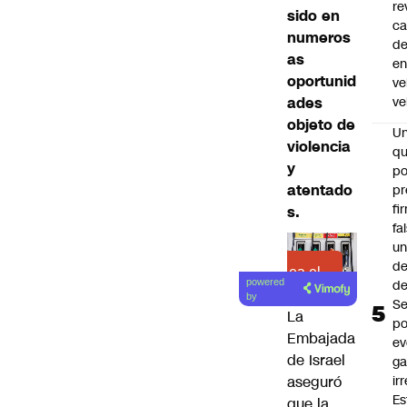
re
sido en
ca
numeros
d
as
e
oportunid
ve
ades
ve
objeto de
U
violencia
qu
y
po
atentado
pr
fi
s.
fa
u
de
Lea el
de
powered
artículo
by
Se
La
po
Embajada
ev
de Israel
ga
ir
aseguró
Es
que la