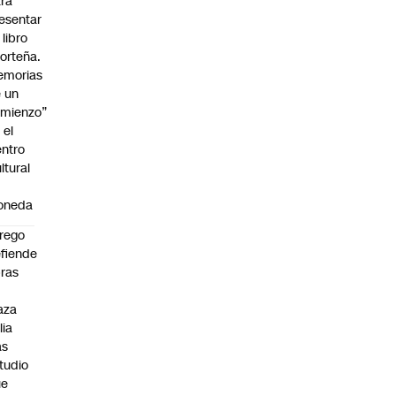
ra
esentar
 libro
orteña.
emorias
 un
mienzo”
 el
ntro
ltural
a
oneda
rego
fiende
ras
n
aza
lia
as
tudio
ue