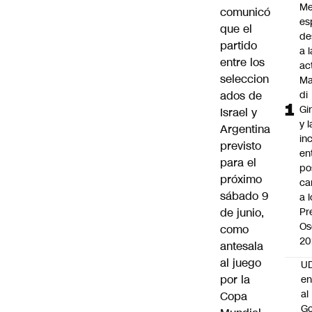
Me
comunicó
es
que el
de
partido
a l
entre los
ac
seleccion
Ma
ados de
di
Gi
Israel y
y l
Argentina
in
previsto
en
para el
po
próximo
ca
sábado 9
a 
de junio,
Pr
Os
como
20
antesala
al juego
UD
por la
en
al
Copa
Go