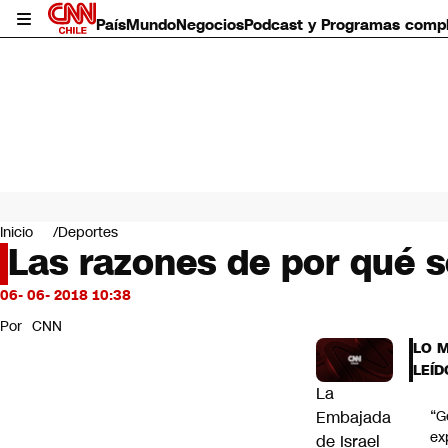
País
Mundo
Negocios
Podcast y Programas comp
País
Mundo
Inicio
Deportes
Negocios
Las razones de por qué se
Deportes
Programas completos
06- 06- 2018 10:38
Cultura
Por
CNN
Servicios
LO 
Bits
LEÍD
CNN Data
La
CNN tiempo
Embajada
“G
Futuro 360
ex
de Israel
Opinión