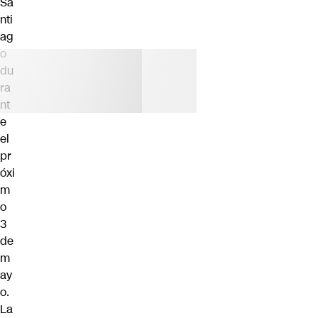
Sa
nti
ag
o
du
ra
nt
e
el
pr
óxi
m
o
3
de
m
ay
o.
La