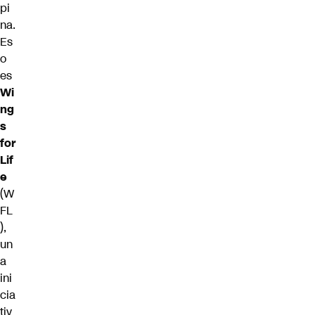
pi
na.
Es
o
es
Wi
ng
s
for
Lif
e
(W
FL
),
un
a
ini
cia
tiv