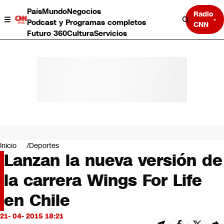
País
Mundo
Negocios
Radio
Podcast y Programas completos
CNN
Futuro 360
Cultura
Servicios
País
Mundo
Negocios
Inicio
Deportes
Lanzan la nueva versión de
Deportes
Programas completos
la carrera Wings For Life
Cultura
Servicios
en Chile
Bits
CNN Data
21- 04- 2015 18:21
CNN tiempo