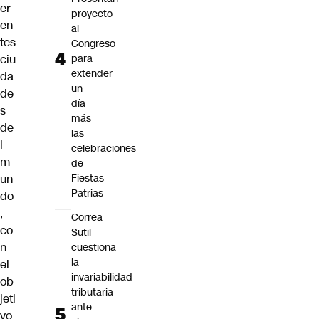
er
proyecto
en
al
tes
Congreso
ciu
para
extender
da
un
de
día
s
más
de
las
l
celebraciones
m
de
un
Fiestas
Patrias
do
,
Correa
co
Sutil
n
cuestiona
la
el
invariabilidad
ob
tributaria
jeti
ante
vo