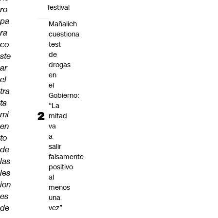
festival
ro
pa
Mañalich
ra
cuestiona
co
test
de
ste
drogas
ar
en
el
el
tra
Gobierno:
ta
“La
mi
mitad
en
va
a
to
salir
de
falsamente
las
positivo
les
al
ion
menos
es
una
de
vez”