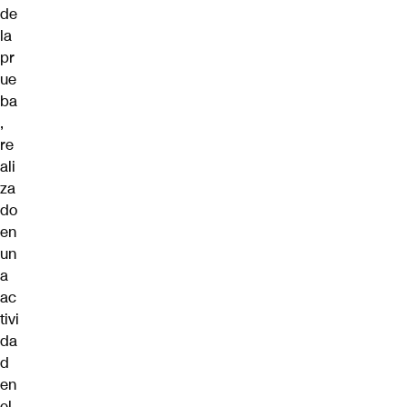
de
la
pr
ue
ba
,
re
ali
za
do
en
un
a
ac
tivi
da
d
en
el