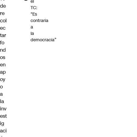
el
de
TC:
re
“Es
col
contraria
a
ec
la
tar
democracia”
fo
nd
os
en
ap
oy
o
a
la
inv
est
ig
aci