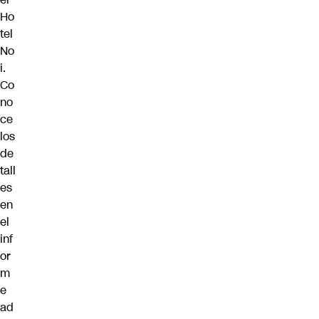
Ho
tel
No
i.
Co
no
ce
los
de
tall
es
en
el
inf
or
m
e
ad