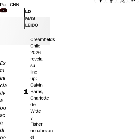
Por
CNN
Futuro 360
LO
Opinión
MÁS
LEÍDO
Creamfields
Chile
2026
revela
Es
su
ta
line-
ini
up:
cia
Calvin
Harris,
tiv
Charlotte
a
de
bu
Witte
sc
y
a
Fisher
di
encabezan
ne
el