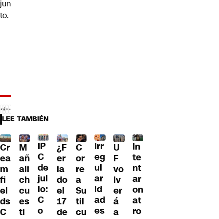
jun
to.
LEE TAMBIÉN
IP
Irr
In
¿F
Cr
M
C
U
C
eg
te
er
ea
añ
or
F
de
ul
nt
ia
m
ali
re
vo
jul
ar
ar
do
fi
ch
a
lv
io:
id
on
el
el
cu
Su
er
C
ad
at
17
ds
es
til
á
o
es
ro
de
C
ti
cu
a