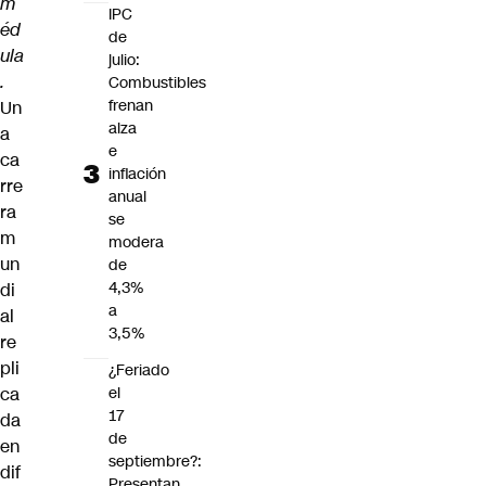
m
IPC
éd
de
ula
julio:
.
Combustibles
frenan
Un
alza
a
e
ca
inflación
rre
anual
ra
se
m
modera
un
de
4,3%
di
a
al
3,5%
re
pli
¿Feriado
ca
el
17
da
de
en
septiembre?:
dif
Presentan