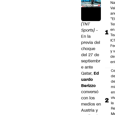
Na
Va
an
“El
(TNT
Te
en
Sports)
–
Te
En la
IC
previa del
Fe
choque
y 
del 27 de
de
septiembr
en
e ante
C
Qatar,
Ed
de
uardo
de
Berizzo
mi
conversó
en
con los
vi
la
medios en
Re
Austria y
Me