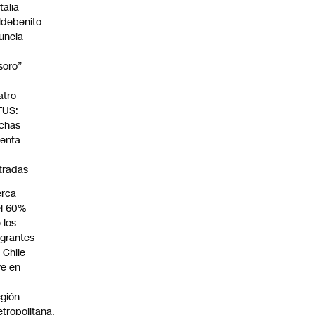
talia
ldebenito
uncia
soro”
atro
TUS:
chas
venta
tradas
erca
l 60%
 los
grantes
 Chile
ve en
gión
tropolitana,