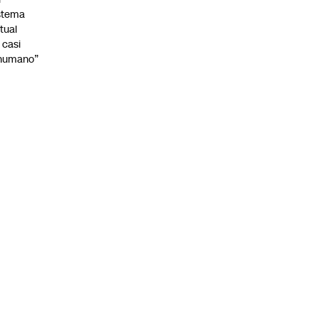
stema
tual
 casi
nhumano”