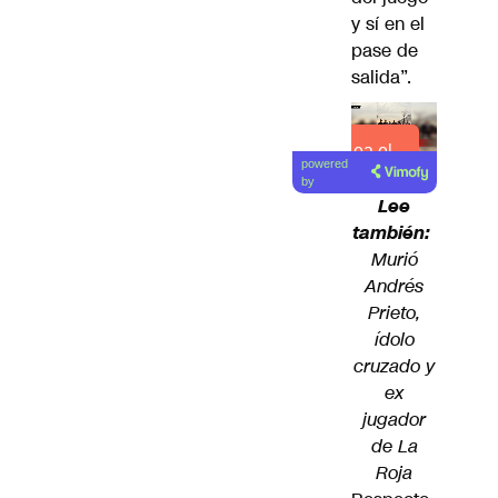
y sí en el
pase de
salida”.
Lea el
powered
artículo
by
Lee
también:
Murió
Andrés
Prieto,
ídolo
cruzado y
ex
jugador
de La
Roja