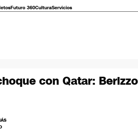
letos
Futuro 360
Cultura
Servicios
 choque con Qatar: Berizz
MÁS
O