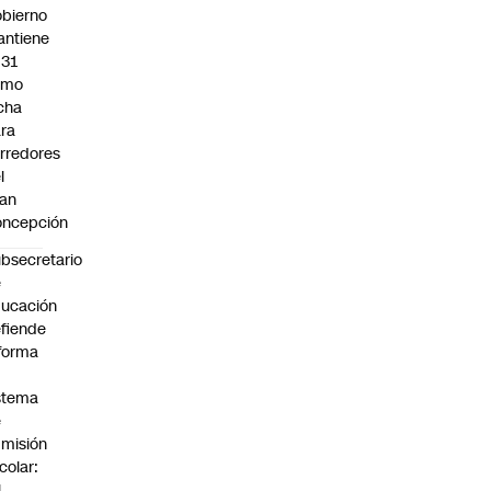
bierno
ntiene
031
omo
cha
ra
rredores
l
an
oncepción
bsecretario
e
ucación
fiende
forma
stema
e
misión
colar:
l