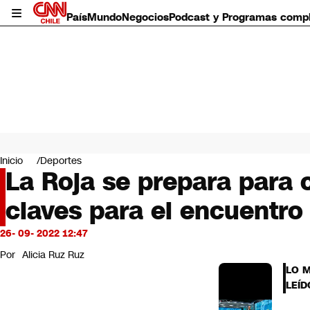
País
Mundo
Negocios
Podcast y Programas comp
País
Mundo
Inicio
Deportes
Negocios
La Roja se prepara para
Deportes
claves para el encuentro
Programas completos
Cultura
Servicios
26- 09- 2022 12:47
Bits
Por
Alicia Ruz Ruz
CNN Data
LO 
CNN tiempo
LEÍD
Futuro 360
Opinión