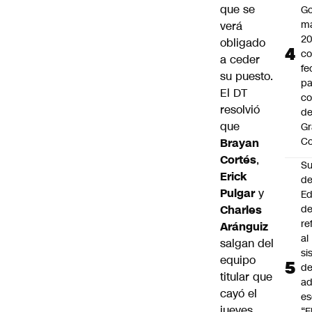
que se
Go
ma
verá
2
obligado
c
a ceder
fe
su puesto.
pa
El DT
co
resolvió
de
que
Gr
C
Brayan
Cortés
,
Su
Erick
d
Pulgar
y
Ed
Charles
de
re
Aránguiz
al
salgan del
si
equipo
d
titular que
ad
cayó el
es
jueves
“E