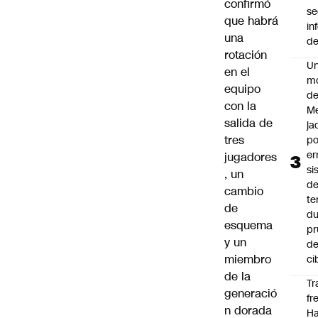
confirmó
s
que habrá
in
una
de
rotación
U
en el
m
equipo
de
con la
M
salida de
ja
tres
po
er
jugadores
si
, un
d
cambio
te
de
du
esquema
pr
y un
d
miembro
ci
de la
Tr
generació
fr
n dorada
Ha