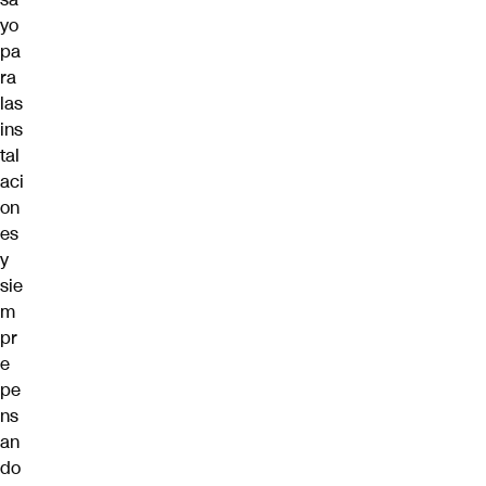
yo
pa
ra
las
ins
tal
aci
on
es
y
sie
m
pr
e
pe
ns
an
do