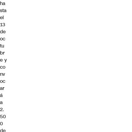
ha
sta
el
13
de
oc
tu
br
e y
co
nv
oc
ar
á
a
2.
50
0
de