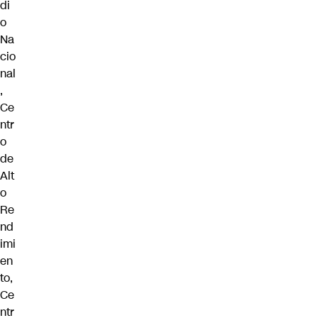
di
o
Na
cio
nal
,
Ce
ntr
o
de
Alt
o
Re
nd
imi
en
to,
Ce
ntr