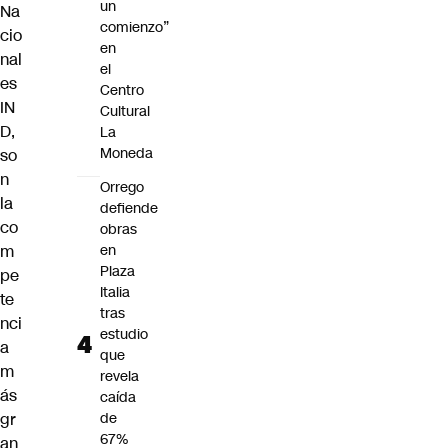
un
Na
comienzo”
cio
en
nal
el
es
Centro
IN
Cultural
D,
La
Moneda
so
n
Orrego
la
defiende
co
obras
m
en
Plaza
pe
Italia
te
tras
nci
estudio
a
que
m
revela
ás
caída
gr
de
67%
an