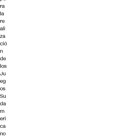
ra
la
re
ali
za
ció
n
de
los
Ju
eg
os
Su
da
m
eri
ca
no