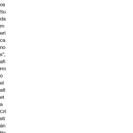
os
Su
da
m
eri
ca
no
s”,
afi
rm
ó
el
atl
et
a
Cri
sti
án
Re