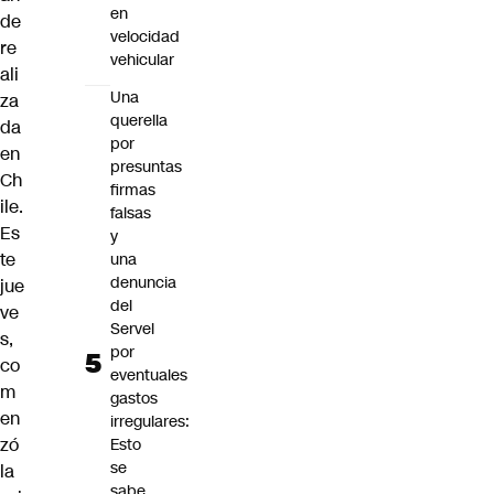
en
de
velocidad
re
vehicular
ali
Una
za
querella
da
por
en
presuntas
Ch
firmas
ile.
falsas
Es
y
te
una
denuncia
jue
del
ve
Servel
s,
por
co
eventuales
m
gastos
en
irregulares:
zó
Esto
se
la
sabe