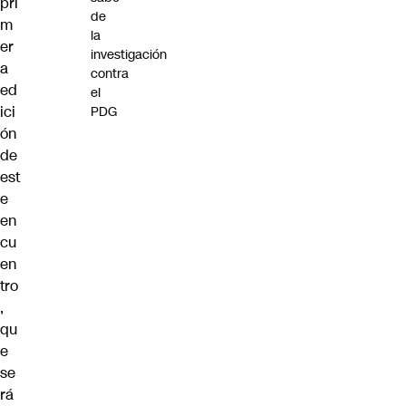
pri
de
m
la
er
investigación
a
contra
ed
el
ici
PDG
ón
de
est
e
en
cu
en
tro
,
qu
e
se
rá