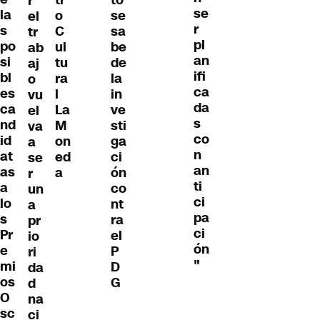
r
se
la
o
se
el
r
s
C
sa
tr
pl
po
ul
be
ab
an
si
tu
de
aj
ifi
bl
ra
la
o
ca
es
l
in
vu
da
ca
La
ve
el
s
nd
M
sti
va
co
id
on
ga
a
n
at
ed
ci
se
an
as
a
ón
r
ti
a
co
un
ci
lo
nt
a
pa
s
ra
pr
ci
Pr
el
io
ón
e
P
ri
"
mi
D
da
os
G
d
O
na
sc
ci