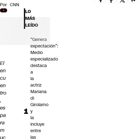
Por
CNN
Futuro 360
LO
Opinión
MÁS
LEÍDO
“Genera
expectación”:
Medio
especializado
El
destaca
en
a
cu
la
en
actriz
Mariana
tro
di
,
Girolamo
es
y
pa
la
ra
incluye
m
entre
uc
las