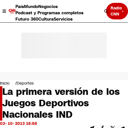
País
Mundo
Negocios
Radio
Podcast y Programas completos
CNN
Futuro 360
Cultura
Servicios
País
Mundo
Negocios
Inicio
Deportes
La primera versión de los
Deportes
Programas completos
Juegos Deportivos
Cultura
Servicios
Nacionales IND
Bits
CNN Data
03- 10- 2013 16:56
CNN tiempo