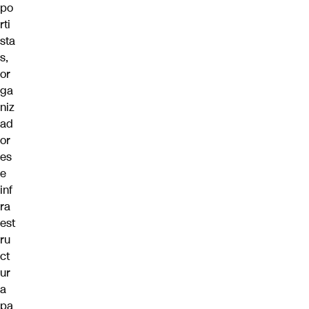
po
rti
sta
s,
or
ga
niz
ad
or
es
e
inf
ra
est
ru
ct
ur
a
pa