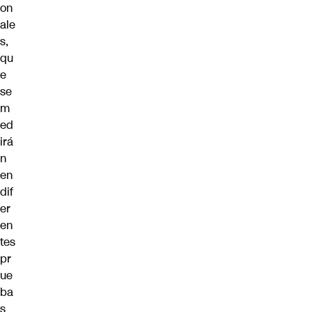
on
ale
s,
qu
e
se
m
ed
irá
n
en
dif
er
en
tes
pr
ue
ba
s