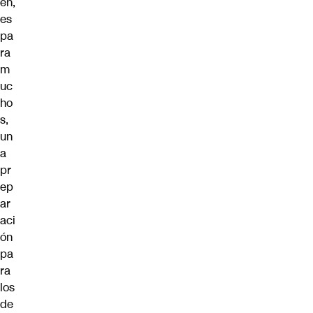
en,
es
pa
ra
m
uc
ho
s,
un
a
pr
ep
ar
aci
ón
pa
ra
los
de