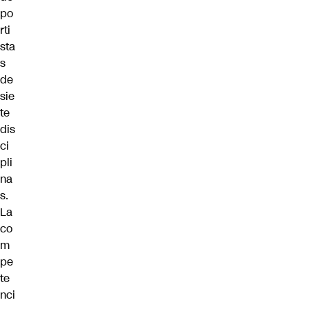
po
rti
sta
s
de
sie
te
dis
ci
pli
na
s.
La
co
m
pe
te
nci