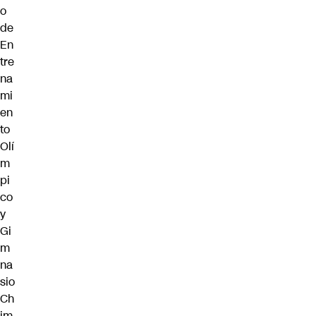
o
de
En
tre
na
mi
en
to
Olí
m
pi
co
y
Gi
m
na
sio
Ch
im