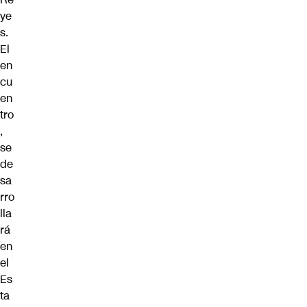
ye
s.
El
en
cu
en
tro
,
se
de
sa
rro
lla
rá
en
el
Es
ta