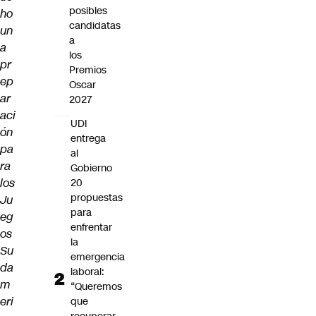
posibles
ho
candidatas
un
a
a
los
pr
Premios
ep
Oscar
ar
2027
aci
UDI
ón
entrega
pa
al
ra
Gobierno
los
20
propuestas
Ju
para
eg
enfrentar
os
la
Su
emergencia
da
laboral:
m
“Queremos
eri
que