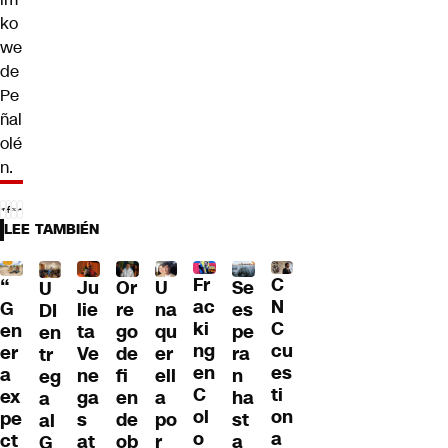
ko
we
de
Pe
ñal
olé
n.
LEE TAMBIÉN
Fr
C
“
Ju
Or
U
Se
U
ac
N
G
lie
re
na
es
DI
ki
C
en
ta
go
qu
pe
en
ng
cu
er
Ve
de
er
ra
tr
en
es
a
ne
fi
ell
n
eg
C
ti
ex
ga
en
a
ha
a
ol
on
pe
s
de
po
st
al
o
a
ct
at
ob
r
a
G