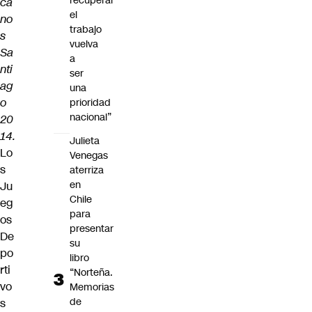
recuperar
ca
el
no
trabajo
s
vuelva
Sa
a
nti
ser
ag
una
o
prioridad
nacional”
20
14.
Julieta
Lo
Venegas
s
aterriza
en
Ju
Chile
eg
para
os
presentar
De
su
po
libro
rti
“Norteña.
vo
Memorias
de
s