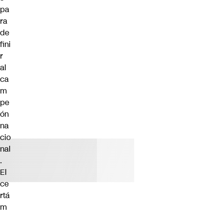
pa
ra
de
fini
r
al
ca
m
pe
ón
na
cio
nal
.
El
ce
rtá
m