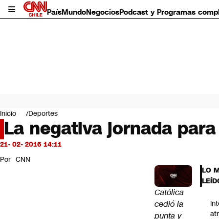
País
Mundo
Negocios
Podcast y Programas comp
País
Mundo
Inicio
Deportes
Negocios
La negativa jornada para 
Deportes
Programas completos
21- 02- 2016 14:11
Cultura
Por
CNN
Servicios
LO 
Bits
LEÍD
CNN Data
Católica
CNN tiempo
cedió la
In
Futuro 360
at
punta y
Opinión