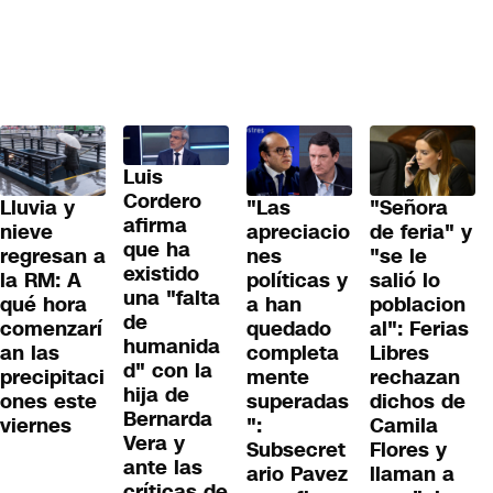
Luis
Cordero
Lluvia y
"Las
"Señora
afirma
nieve
apreciacio
de feria" y
que ha
regresan a
nes
"se le
existido
la RM: A
políticas y
salió lo
una "falta
qué hora
a han
poblacion
de
comenzarí
quedado
al": Ferias
humanida
an las
completa
Libres
d" con la
precipitaci
mente
rechazan
hija de
ones este
superadas
dichos de
Bernarda
viernes
":
Camila
Vera y
Subsecret
Flores y
ante las
ario Pavez
llaman a
críticas de