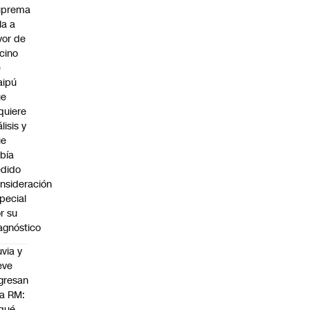
uprema
lla a
vor de
cino
e
aipú
ue
quiere
álisis y
ue
bía
dido
nsideración
pecial
r su
agnóstico
uvia y
eve
gresan
la RM:
qué