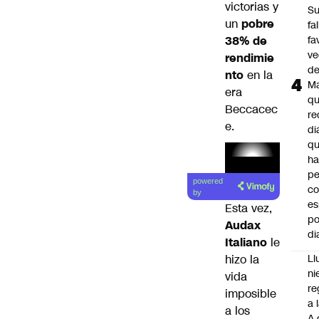
victorias y
S
un
pobre
fa
38% de
fa
ve
rendimie
d
nto
en la
M
era
q
Beccacec
re
e.
di
q
ha
Lea el
pe
powered
co
artículo
by
es
Esta vez,
po
Audax
di
Italiano
le
Ll
hizo la
ni
vida
re
imposible
a 
a los
A 