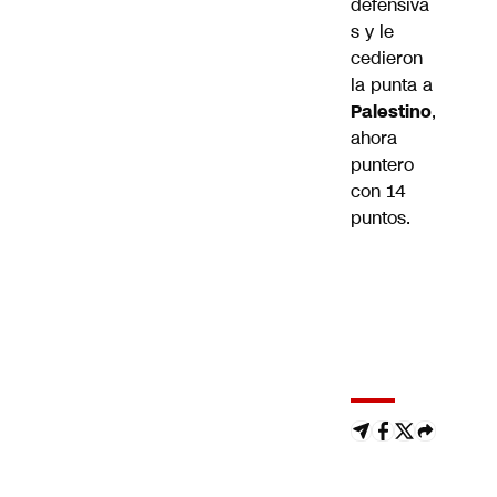
defensiva
s y le
cedieron
la punta a
Palestino
,
ahora
puntero
con 14
puntos.