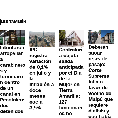
LEE TAMBIÉN
Deberán
Intentaron
IPC
Contralorí
sacar
atropellar
registra
a objeta
rejas de
a
variación
salida
pasaje:
carabinero
de 0,1%
anticipada
Corte
s y
en julio y
por el Día
Suprema
terminaro
la
de la
falla a
n dentro
inflación a
Mujer en
favor de
de un
doce
Tierra
vecino de
canal en
meses
Amarilla:
Maipú que
Peñalolén:
cae a
127
requiere
dos
3,5%
funcionari
diálisis y
detenidos
os no
que había