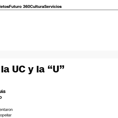
letos
Futuro 360
Cultura
Servicios
la UC y la “U”
MÁS
O
tentaron
ropellar