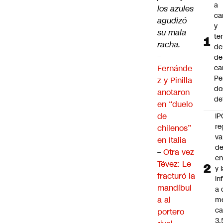
a
los azules
ca
agudizó
y
su mala
te
racha.
de
–
de
Fernánde
ca
Pe
z y Pinilla
do
anotaron
de
en “duelo
de
IP
re
chilenos”
va
en Italia
de
–
Otra vez
en
Tévez: Le
y 
fracturó la
in
mandíbul
a 
a al
m
ca
portero
3