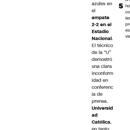
azules en
ho
el
co
empate
la
pr
2-2 en el
es
Estadio
vi
Nacional
.
El técnico
de la “U”
demostró
una clara
inconform
idad en
conferenc
ia de
prensa.
Universid
ad
Católica
,
en tanto,