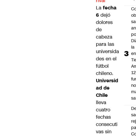
rival
La
fecha
Co
6
dejó
ob
sa
dolores
an
de
po
cabeza
Dí
para las
la
universida
e
des en el
Ti
fútbol
Am
12
chileno.
fu
Universid
n
ad de
m
Chile
sa
lleva
D
cuatro
sa
fechas
re
consecuti
pa
vas sin
Co