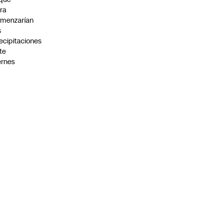
ra
menzarían
s
ecipitaciones
te
ernes