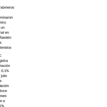
rabineros
rminaron
ntro
 un
nal en
ñalolén:
s
tenidos
C
gistra
riación
 0,1%
 julio
la
flación
doce
eses
e a
,5%