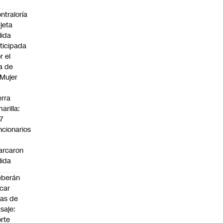
ntraloría
jeta
lida
ticipada
r el
a de
 Mujer
n
erra
arilla:
7
ncionarios
o
arcaron
lida
eberán
car
jas de
saje:
rte