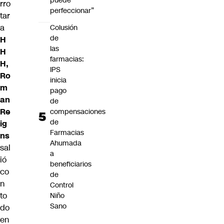
puede
rro
perfeccionar”
tar
a
Colusión
de
H
las
H
farmacias:
H,
IPS
Ro
inicia
m
pago
an
de
Re
compensaciones
de
ig
Farmacias
ns
Ahumada
sal
a
ió
beneficiarios
co
de
n
Control
to
Niño
Sano
do
en