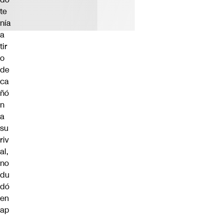
te
nía
a
tir
o
de
ca
ñó
n
a
su
riv
al,
no
du
dó
en
ap