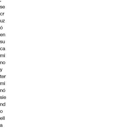
se
cr
uz
ó
en
su
ca
mi
no
y
ter
mi
nó
sie
nd
o
ell
a