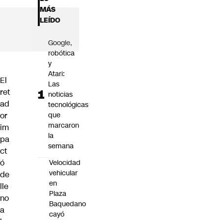
Futuro 360
MÁS
Opinión
LEÍDO
Google,
robótica
y
Atari:
El
Las
ret
noticias
ad
tecnológicas
or
que
marcaron
im
la
pa
semana
ct
ó
Velocidad
vehicular
de
en
lle
Plaza
no
Baquedano
a
cayó