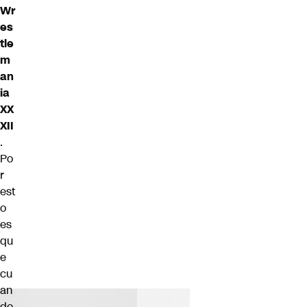
Wr
es
tle
m
an
ia
XX
XII
.
Po
r
est
o
es
qu
e
cu
an
do