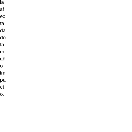
la
af
ec
ta
da
de
ta
m
añ
o
im
pa
ct
o.