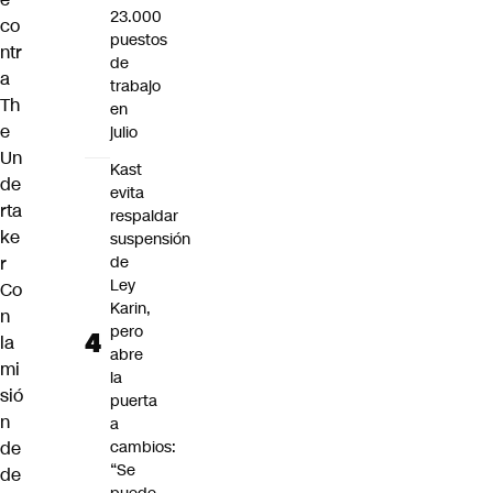
23.000
co
puestos
ntr
de
a
trabajo
Th
en
e
julio
Un
Kast
de
evita
rta
respaldar
ke
suspensión
de
r
Ley
Co
Karin,
n
pero
la
abre
mi
la
sió
puerta
n
a
cambios:
de
“Se
de