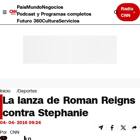
País
Mundo
Negocios
Radio
Podcast y Programas completos
CNN
Futuro 360
Cultura
Servicios
País
Mundo
Negocios
Inicio
Deportes
La lanza de Roman Reigns
Deportes
Programas completos
contra Stephanie
Cultura
Servicios
04- 04- 2016 09:24
Bits
CNN Data
Por
CNN
CNN tiempo
LO