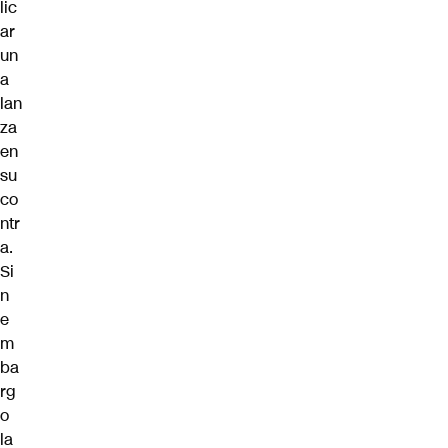
lic
ar
un
a
lan
za
en
su
co
ntr
a.
Si
n
e
m
ba
rg
o
la