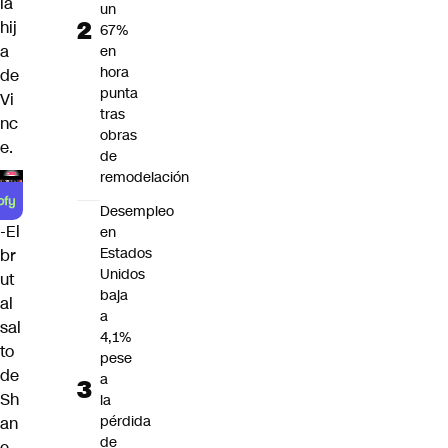
la
un
hij
67%
a
en
hora
de
punta
Vi
tras
nc
obras
e.
de
remodelación
Desempleo
-El
en
Estados
br
Unidos
ut
baja
al
a
sal
4,1%
to
pese
de
a
Sh
la
pérdida
an
de
e