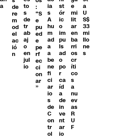
s
os
ia
a
st
e
to
a
de
:
s
ór
mi
s
U
re
“S
A
ic
lit
de
S$
m
e
hu
o
ar
tr
33
od
pu
m
im
en
ab
mi
el
ed
ad
pu
ba
aj
llo
ac
e
a
ls
rri
o
ne
ió
pe
a
ad
os
en
s
n
rf
be
o
cr
jul
ec
ne
po
íti
io
ci
fi
r
co
on
ci
ca
s
ar
ar
íd
a
”
io
a
nu
s
de
ev
de
in
as
C
ve
R
on
nt
U
tr
ar
F
ol
io