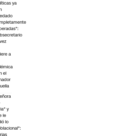
líticas ya
n
edado
mpletamente
peradas":
bsecretario
vez
fiere a
lémica
n el
nador
uella
eñora
e
ria" y
e le
lió lo
blacional":
rias