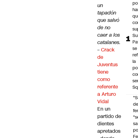
po
un
ha
tapadón
qu
que salvó
co
de no
su
caer a los
Su
catalanes.
Pa
se
–
Crack
re
de
la
Juventus
po
tiene
co
como
se
referente
Sq
a Arturo
"S
Vidal
d
En un
fe
partido de
"s
dientes
sa
po
apretados
Fe