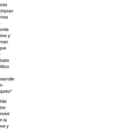
bres
chazan
chos
e
mila
ores y
aman
que
l
ebate
lítico
sarrolle
on
speto"
hile
ebe
nvivir
n la
eve y