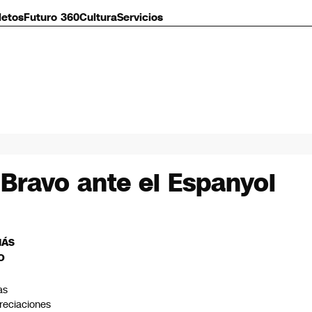
letos
Futuro 360
Cultura
Servicios
 Bravo ante el Espanyol
MÁS
O
as
reciaciones