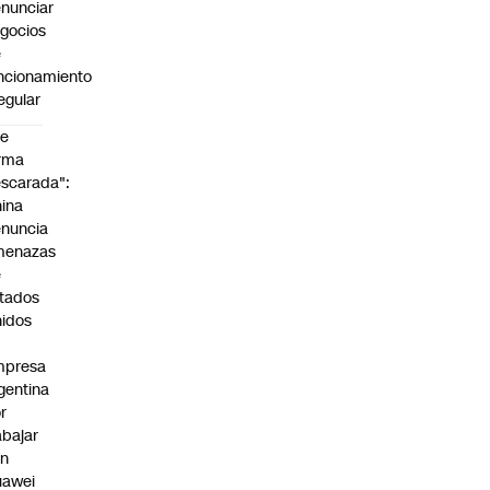
nunciar
gocios
e
ncionamiento
regular
De
rma
scarada":
ina
nuncia
menazas
e
tados
idos
mpresa
gentina
r
abajar
on
uawei