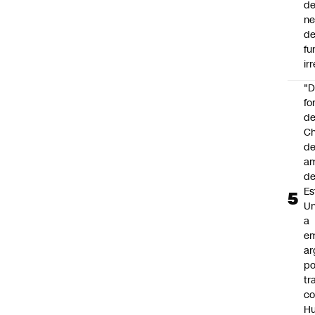
de
ne
d
fu
ir
"
fo
de
Ch
de
a
d
Es
Un
a
e
ar
po
tr
c
H