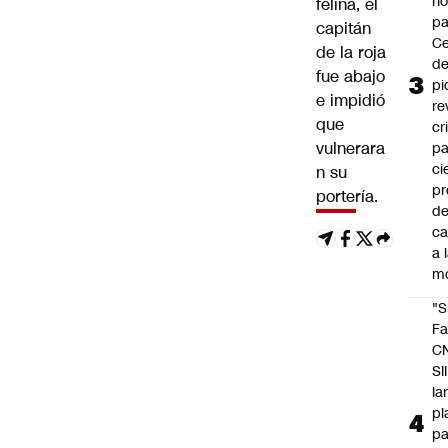
n
felina, el
pa
capitán
Ce
de la roja
de
fue abajo
pi
e impidió
re
que
cr
vulnerara
pa
ci
n su
pr
portería.
d
c
a 
m
"S
Fa
C
SII
la
pl
pa