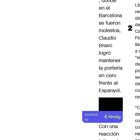
, donde
Li
en el
re
Barcelona
di
se fueron
d
molestos,
Ca
Claudio
Fl
ll
Bravo
a 
logró
"e
mantener
d
la portería
po
en cero
se
frente al
de
Espanyol.
c
re
"C
d
powered
co
by
Con una
co
reacción
ni