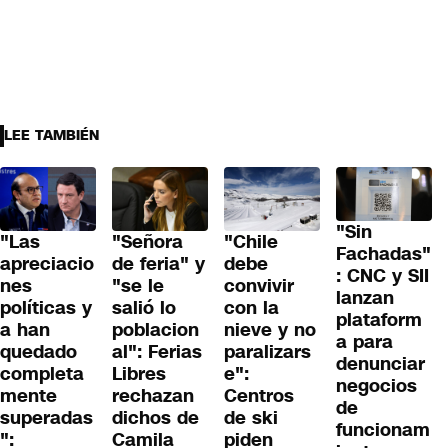
LEE TAMBIÉN
"Sin
"Las
"Señora
"Chile
Fachadas"
apreciacio
de feria" y
debe
: CNC y SII
nes
"se le
convivir
lanzan
políticas y
salió lo
con la
plataform
a han
poblacion
nieve y no
a para
quedado
al": Ferias
paralizars
denunciar
completa
Libres
e":
negocios
mente
rechazan
Centros
de
superadas
dichos de
de ski
funcionam
":
Camila
piden