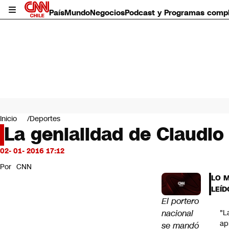
País
Mundo
Negocios
Podcast y Programas comp
País
Mundo
Inicio
Deportes
Negocios
La genialidad de Claudio
Deportes
Programas completos
02- 01- 2016 17:12
Cultura
Por
CNN
Servicios
LO 
Bits
LEÍD
CNN Data
El portero
CNN tiempo
nacional
"L
Futuro 360
ap
se mandó
Opinión