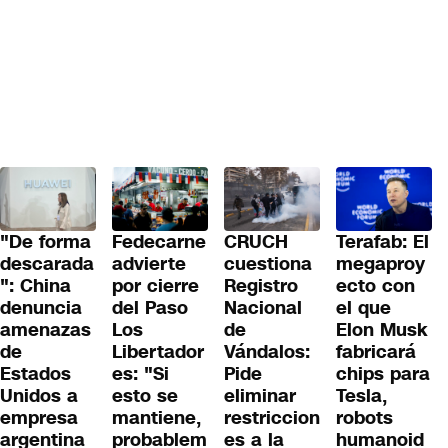
"De forma
Fedecarne
CRUCH
Terafab: El
descarada
advierte
cuestiona
megaproy
": China
por cierre
Registro
ecto con
denuncia
del Paso
Nacional
el que
amenazas
Los
de
Elon Musk
de
Libertador
Vándalos:
fabricará
Estados
es: "Si
Pide
chips para
Unidos a
esto se
eliminar
Tesla,
empresa
mantiene,
restriccion
robots
argentina
probablem
es a la
humanoid