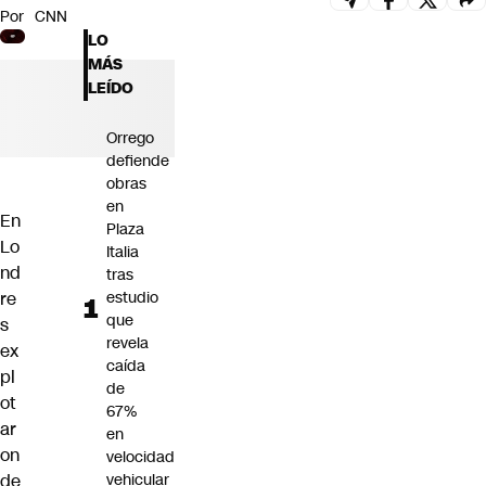
Por
CNN
Futuro 360
LO
Opinión
MÁS
LEÍDO
Orrego
defiende
obras
en
En
Plaza
Lo
Italia
nd
tras
re
estudio
que
s
revela
ex
caída
pl
de
ot
67%
ar
en
on
velocidad
de
vehicular