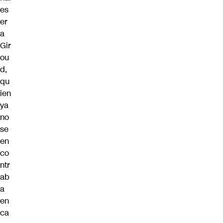
es
er
a
Gir
ou
d,
qu
ien
ya
no
se
en
co
ntr
ab
a
en
ca