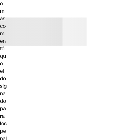
e
m
ás
co
m
en
tó
qu
e
el
de
sig
na
do
pa
ra
los
pe
nal