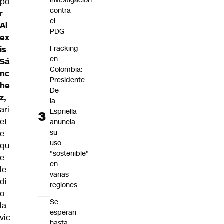
investigación
po
contra
r
el
Al
PDG
ex
Fracking
is
en
Sá
Colombia:
nc
Presidente
he
De
z,
la
ari
Espriella
et
anuncia
su
e
uso
qu
"sostenible"
e
en
le
varias
di
regiones
o
Se
la
esperan
vic
hasta