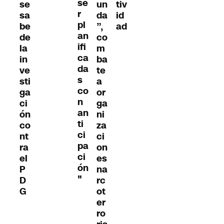
se
se
un
tiv
r
sa
da
id
pl
be
”,
ad
an
de
co
ifi
la
m
ca
in
ba
da
ve
te
s
sti
a
co
ga
or
n
ci
ga
an
ón
ni
ti
co
za
ci
nt
ci
pa
ra
on
ci
el
es
ón
P
na
"
D
rc
G
ot
er
ro