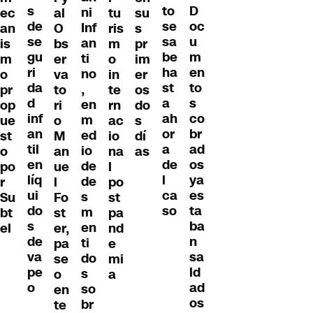
s
D
to
ni
ec
al
tu
su
de
oc
se
Inf
an
O
ris
s
se
u
sa
an
is
bs
m
pr
gu
m
be
ti
m
er
o
im
ri
en
ha
no
o
va
in
er
da
to
st
,
pr
to
te
os
d
s
a
en
op
ri
rn
do
inf
co
ah
m
ue
o
ac
s
an
br
or
ed
st
M
io
dí
til
ad
a
io
o
an
na
as
en
os
de
de
po
ue
l
líq
ya
l
de
r
l
po
ui
es
ca
s
Su
Fo
st
do
ta
so
m
bt
st
pa
s
ba
en
el
er,
nd
de
n
ti
pa
e
va
sa
do
se
mi
pe
ld
s
o
a
o
ad
so
en
os
br
te