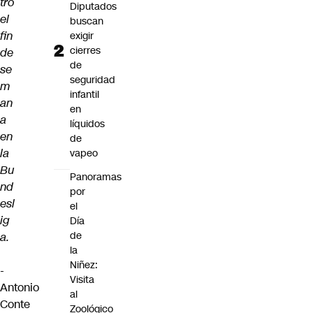
tró
Diputados
el
buscan
fin
exigir
cierres
de
de
se
seguridad
m
infantil
an
en
a
líquidos
en
de
la
vapeo
Bu
Panoramas
nd
por
esl
el
ig
Día
de
a.
la
Niñez:
-
Visita
Antonio
al
Conte
Zoológico