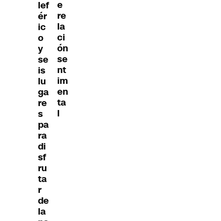
e
lef
re
ér
la
ic
ci
o
ón
y
se
se
nt
is
im
lu
en
ga
ta
re
l
s
pa
ra
di
sf
ru
ta
r
de
la