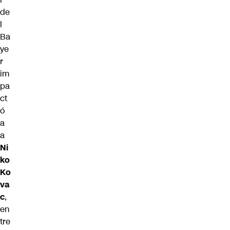
de
l
Ba
ye
r
im
pa
ct
ó
a
a
Ni
ko
Ko
va
c
,
en
tre