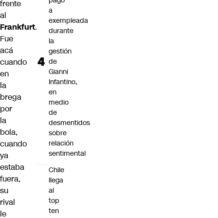
pago
frente
a
al
exempleada
Frankfurt
.
durante
Fue
la
acá
gestión
de
cuando
Gianni
en
Infantino,
la
en
brega
medio
por
de
la
desmentidos
bola,
sobre
relación
cuando
sentimental
ya
estaba
Chile
fuera,
llega
su
al
top
rival
ten
le