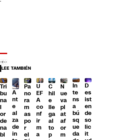
LEE TAMBIÉN
D
In
U
Tri
Pa
C
N
A
es
te
EF
bu
no
hil
ue
nt
ist
ns
A
na
ra
e
va
e
en
a
co
l
m
lle
pl
al
de
bú
nf
or
as
ga
at
za
so
sq
ir
de
po
al
af
de
lic
ue
m
na
r
to
or
in
it
da
a
bl
el
p
m