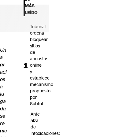
Futuro 360
MÁS
Opinión
LEÍDO
Tribunal
ordena
bloquear
sitios
Un
de
a
apuestas
gr
online
aci
y
establece
os
mecanismo
a
propuesto
ju
por
ga
Subtel
da
Ante
se
alza
re
de
gis
intoxicaciones: