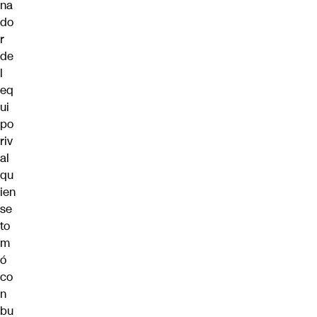
na
do
r
de
l
eq
ui
po
riv
al
qu
ien
se
to
m
ó
co
n
bu