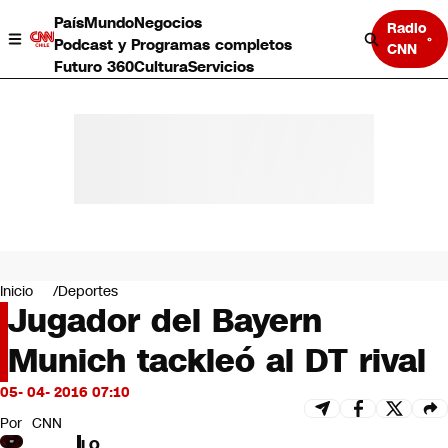
País
Mundo
Negocios
Radio
Podcast y Programas completos
CNN
Futuro 360
Cultura
Servicios
País
Mundo
Negocios
Inicio
Deportes
Jugador del Bayern
Deportes
Programas completos
Munich tackleó al DT rival
Cultura
Servicios
05- 04- 2016 07:10
Bits
CNN Data
Por
CNN
CNN tiempo
LO