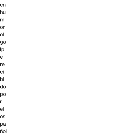
en
hu
m
or
el
go
lp
e
re
ci
bi
do
po
r
el
es
pa
ñol
.