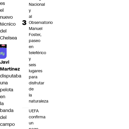
es
Nacional
el
y
al
nuevo
Observatorio
técnico
Manuel
del
Foster,
Chelsea
paseo
en
teleférico
y
Javi
seis
Martínez
lugares
disputaba
para
una
disfrutar
de
pelota
la
en
naturaleza
la
banda
UEFA
confirma
del
un
campo