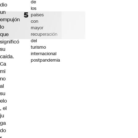
de
dio
los
un
países
empujón
con
lo
mayor
que
recuperación
del
significó
turismo
su
internacional
caída.
postpandemia
Ca
mi
no
al
su
elo
, el
ju
ga
do
r