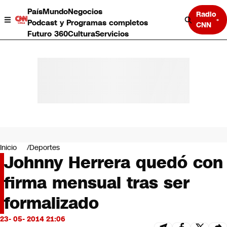
País
Mundo
Negocios
Radio
Podcast y Programas completos
CNN
Futuro 360
Cultura
Servicios
País
Mundo
Negocios
Inicio
Deportes
Johnny Herrera quedó con
Deportes
Programas completos
firma mensual tras ser
Cultura
Servicios
formalizado
Bits
CNN Data
23- 05- 2014 21:06
CNN tiempo