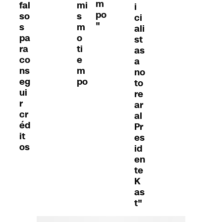
m
fal
mi
i
po
so
s
ci
"
s
m
ali
pa
o
st
ra
ti
as
co
e
a
ns
m
no
eg
po
to
ui
re
r
ar
cr
al
éd
Pr
it
es
os
id
en
te
K
as
t"