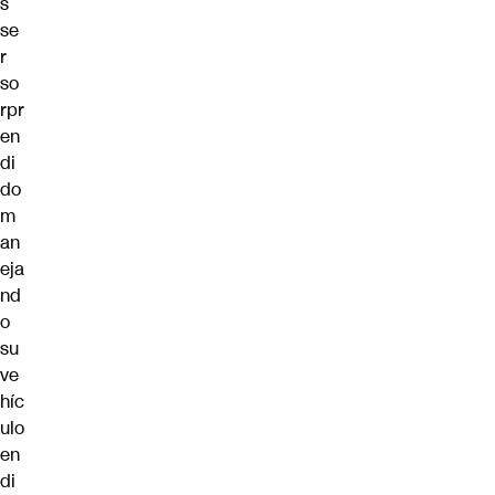
s
se
r
so
rpr
en
di
do
m
an
eja
nd
o
su
ve
híc
ulo
en
di