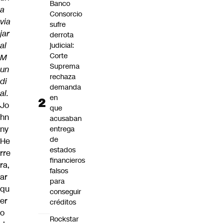
Banco
a
Consorcio
via
sufre
jar
derrota
al
judicial:
Corte
M
Suprema
un
rechaza
di
demanda
al.
en
Jo
que
hn
acusaban
ny
entrega
de
He
estados
rre
financieros
ra,
falsos
ar
para
qu
conseguir
er
créditos
o
Rockstar