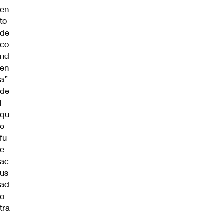
en
to
de
co
nd
en
a”
de
l
qu
e
fu
e
ac
us
ad
o
tra