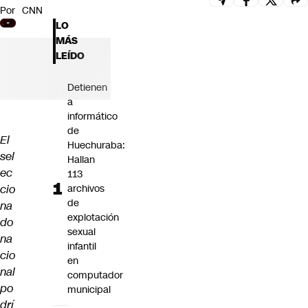
Por
CNN
Futuro 360
LO
Opinión
MÁS
LEÍDO
Detienen
a
informático
de
El
Huechuraba:
sel
Hallan
ec
113
cio
archivos
de
na
explotación
do
sexual
na
infantil
cio
en
nal
computador
po
municipal
drí