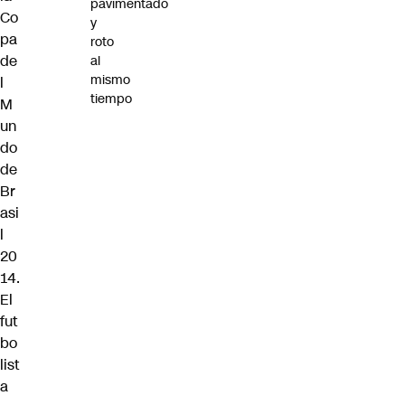
pavimentado
Co
y
pa
roto
de
al
mismo
l
tiempo
M
un
do
de
Br
asi
l
20
14.
El
fut
bo
list
a