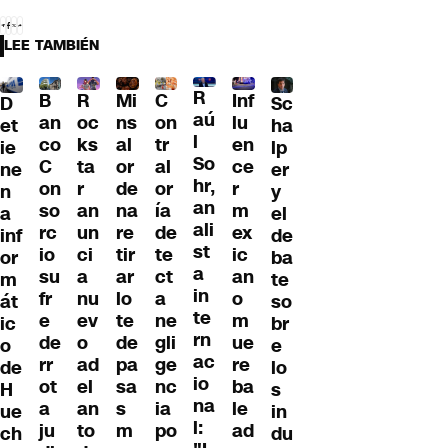
LEE TAMBIÉN
R
B
R
Mi
C
Inf
D
Sc
aú
an
oc
ns
on
lu
et
ha
l
co
ks
al
tr
en
ie
lp
So
C
ta
or
al
ce
ne
er
hr,
on
r
de
or
r
n
y
an
so
an
na
ía
m
a
el
ali
rc
un
re
de
ex
inf
de
st
io
ci
tir
te
ic
or
ba
a
su
a
ar
ct
an
m
te
in
fr
nu
lo
a
o
át
so
te
e
ev
te
ne
m
ic
br
rn
de
o
de
gli
ue
o
e
ac
rr
ad
pa
ge
re
de
lo
io
ot
el
sa
nc
ba
H
s
na
a
an
s
ia
le
ue
in
l:
ju
to
m
po
ad
ch
du