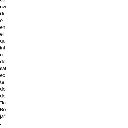
nvi
rti
ó
en
el
qu
int
o
de
saf
ec
ta
do
de
“la
Ro
ja”
.