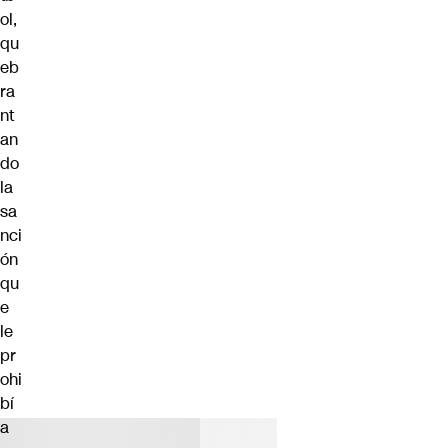
ol,
qu
eb
ra
nt
an
do
la
sa
nci
ón
qu
e
le
pr
ohi
bí
a