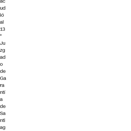
ac
ud
ió
al
13
°
Ju
zg
ad
o
de
Ga
ra
ntí
a
de
Sa
nti
ag