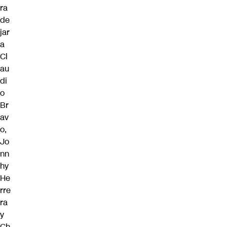
ra
de
jar
a
Cl
au
di
o
Br
av
o,
Jo
nn
hy
He
rre
ra
y
Ch