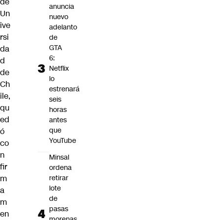
de
anuncia
Un
nuevo
ive
adelanto
rsi
de
GTA
da
6:
d
Netflix
de
lo
Ch
estrenará
ile,
seis
qu
horas
ed
antes
que
ó
YouTube
co
n
Minsal
fir
ordena
m
retirar
lote
a
de
m
pasas
en
morenas