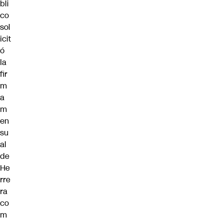
bli
co
sol
icit
ó
la
fir
m
a
m
en
su
al
de
He
rre
ra
co
m