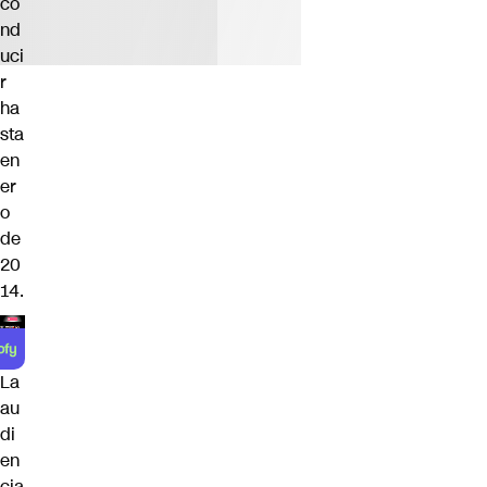
co
nd
uci
r
ha
sta
en
er
o
de
20
14.
La
au
di
en
cia