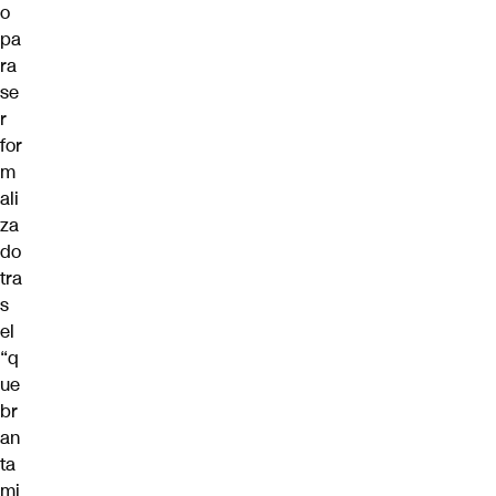
o
pa
ra
se
r
for
m
ali
za
do
tra
s
el
“q
ue
br
an
ta
mi