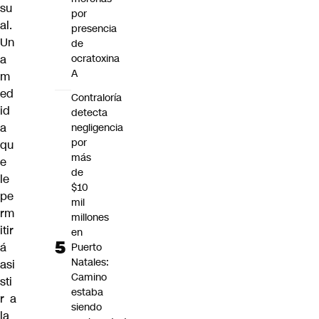
su
por
al.
presencia
Un
de
a
ocratoxina
A
m
ed
Contraloría
id
detecta
a
negligencia
por
qu
más
e
de
le
$10
pe
mil
rm
millones
itir
en
á
Puerto
Natales:
asi
Camino
sti
estaba
r a
siendo
la