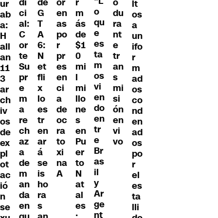
"L
di
de
or
r
o
ur
lt
o
ci
G
en
m
du
ab
os
qu
al:
T
as
ás
ra
a:
a
e
C
A
po
de
nt
H
un
es
or
6:
r
$1
e
all
ifo
ta
te
N
pr
0
tr
an
r
m
Su
et
es
mi
an
11
m
os
pr
fli
en
l
s
3
ad
vi
e
x
ci
mi
mi
ar
os
en
m
lo
a
llo
si
ch
co
do
a
es
de
ne
ón
iv
nd
en
re
tr
oc
s
en
os
en
tr
ch
en
ra
en
vi
de
ad
e
az
ar
to
Pu
vo
ex
os
Br
a
á
xi
er
pl
po
as
de
se
na
to
ot
r
il
m
is
A
N
ac
el
y
an
ho
at
ió
es
Ar
da
ra
al
n
ta
ge
en
s
es
se
lli
nt
qu
an
:
xu
do