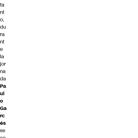
ta
nt
o,
du
ra
nt
e
la
jor
na
da
Pa
ul
o
Ga
rc
és
se
co