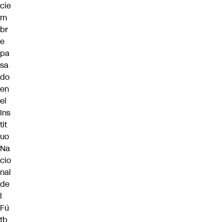
cie
m
br
e
pa
sa
do
en
el
Ins
tit
uo
Na
cio
nal
de
l
Fú
tb