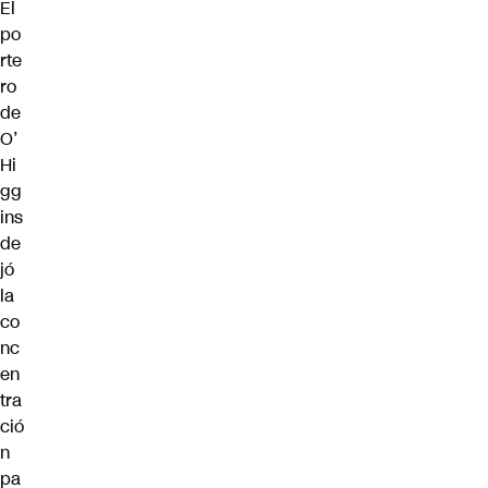
El
po
rte
ro
de
O’
Hi
gg
ins
de
jó
la
co
nc
en
tra
ció
n
pa