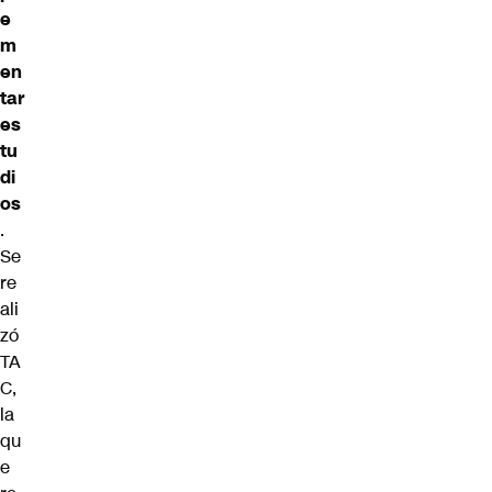
e
m
en
tar
es
tu
di
os
.
Se
re
ali
zó
TA
C,
la
qu
e