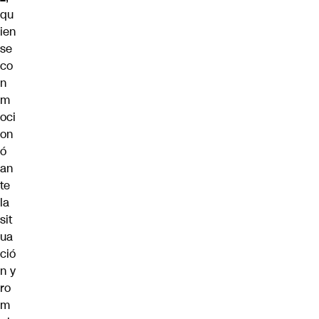
qu
ien
se
co
n
m
oci
on
ó
an
te
la
sit
ua
ció
n y
ro
m