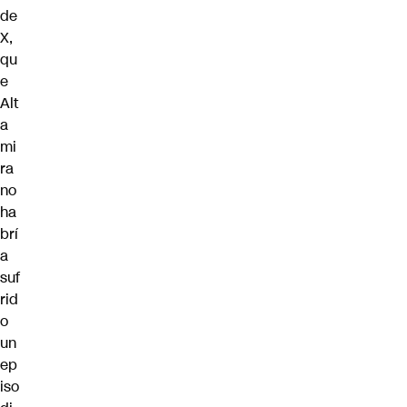
de
X,
qu
e
Alt
a
mi
ra
no
ha
brí
a
suf
rid
o
un
ep
iso