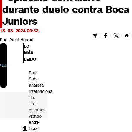
Futuro 360
durante duelo contra Boca
Opinión
Juniors
18- 03- 2024 00:53
Por
Polet Herrera
LO
MÁS
LEÍDO
Raúl
Sohr,
analista
internacional:
"Lo
que
estamos
viendo
entre
Brasil