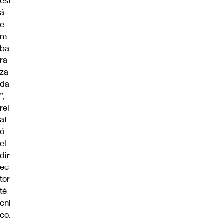
est
á
e
m
ba
ra
za
da
”,
rel
at
ó
el
dir
ec
tor
té
cni
co.