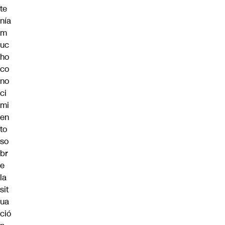
te
nía
m
uc
ho
co
no
ci
mi
en
to
so
br
e
la
sit
ua
ció