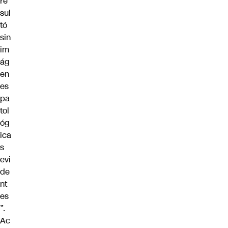
re
sul
tó
sin
im
ág
en
es
pa
tol
óg
ica
s
evi
de
nt
es
”.
Ac