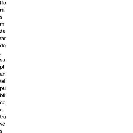
Ho
ra
s
m
ás
tar
de
,
su
pl
an
tel
pu
bli
có,
a
tra
vé
s