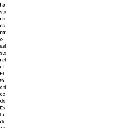
ha
sta
un
ce
ntr
o
asi
ste
nci
al.
El
té
cni
co
de
Es
tu
di