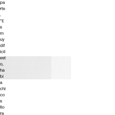
pa
rte
.
“E
s
m
uy
dif
ícil
est
o,
ha
bí
a
chi
co
s
llo
ra