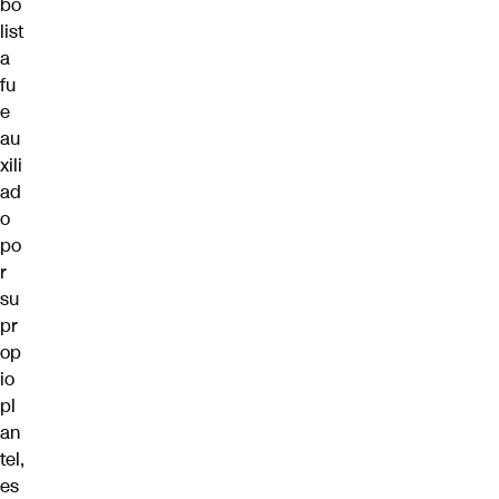
bo
list
a
fu
e
au
xili
ad
o
po
r
su
pr
op
io
pl
an
tel,
es