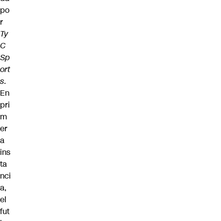
po
r
Ty
C
Sp
ort
s
.
En
pri
m
er
a
ins
ta
nci
a,
el
fut