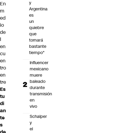
y
En
Argentina
m
es
ed
un
io
quiebre
de
que
l
tomará
en
bastante
tiempo"
cu
en
Influencer
tro
mexicano
en
muere
baleado
tre
durante
Es
transmisión
tu
en
di
vivo
an
Schalper
te
y
s
el
de