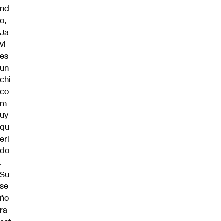
nd
o,
Ja
vi
es
un
chi
co
m
uy
qu
eri
do
.
Su
se
ño
ra