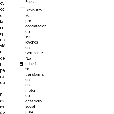
Fuerza
ov
oc
Biministro
ó
Mas
por
la
contratación
su
de
sp
196
en
jóvenes
sió
en
n
Collahuasi:
de
"La
minería
l
se
pa
transforma
rti
en
do
un
.
motor
El
de
ast
desarrollo
social
ro
para
for