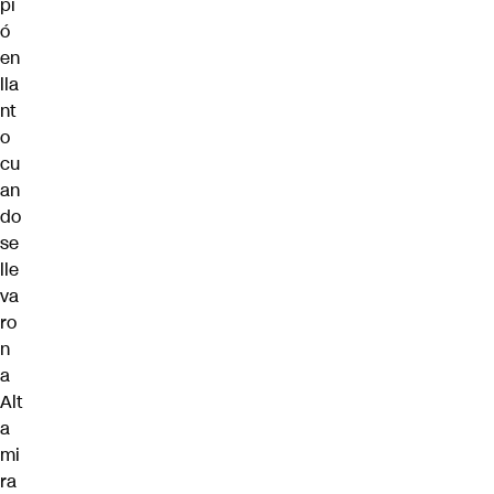
pi
ó
en
lla
nt
o
cu
an
do
se
lle
va
ro
n
a
Alt
a
mi
ra