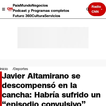
País
Mundo
Negocios
Radio
Podcast y Programas completos
CNN
Futuro 360
Cultura
Servicios
País
Mundo
Negocios
Inicio
Deportes
Javier Altamirano se
Deportes
Programas completos
descompensó en la
Cultura
Servicios
cancha: Habría sufrido un
Bits
CNN Data
“episodio convulsivo”
CNN tiempo