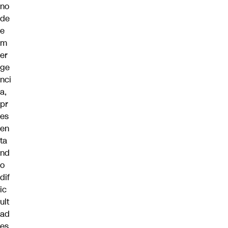
no
de
e
m
er
ge
nci
a,
pr
es
en
ta
nd
o
dif
ic
ult
ad
es