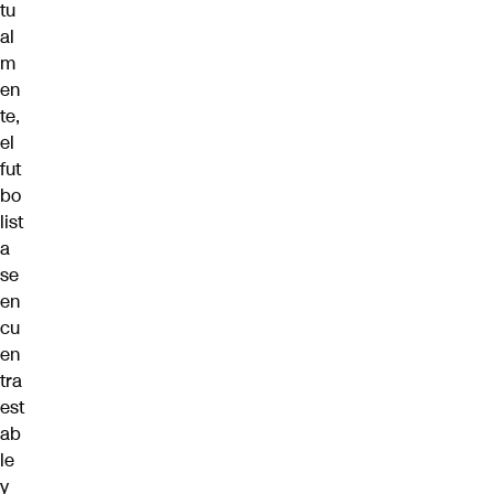
tu
al
m
en
te,
el
fut
bo
list
a
se
en
cu
en
tra
est
ab
le
y