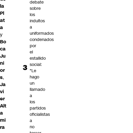
debate
la
sobre
Pl
los
at
indultos
a
a
uniformados
y
condenados
Bo
por
ca
el
Ju
estallido
ni
social:
or
"Le
s
,
hago
un
Ja
llamado
vi
a
er
los
Alt
partidos
a
oficialistas
mi
a
ra
no