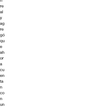
n
re
al
y
ag
re
gó
qu
e
ah
or
a
cu
en
ta
n
co
n
un