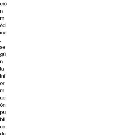
ció
n
m
éd
ica
,
se
gú
n
la
inf
or
m
aci
ón
pu
bli
ca
da