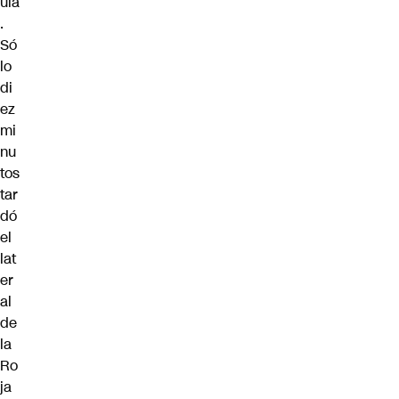
uía
.
Só
lo
di
ez
mi
nu
tos
tar
dó
el
lat
er
al
de
la
Ro
ja