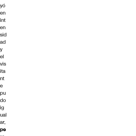
yó
en
int
en
sid
ad
y
el
vis
ita
nt
e
pu
do
ig
ual
ar,
pe