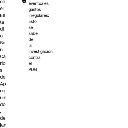
en
eventuales
el
gastos
Es
irregulares:
Esto
ta
se
di
sabe
o
de
Sa
la
n
investigación
Ca
contra
rlo
el
PDG
s
de
Ap
oq
uin
do
,
de
jan