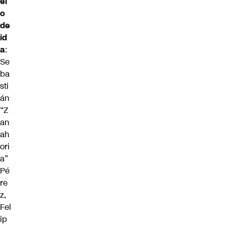
el
o
de
id
a
:
Se
ba
sti
án
“Z
an
ah
ori
a”
Pé
re
z,
Fel
ip