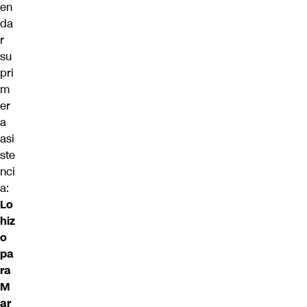
en
da
r
su
pri
m
er
a
asi
ste
nci
a:
Lo
hiz
o
pa
ra
M
ar