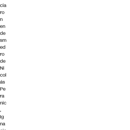
cia
ro
n
en
de
sm
ed
ro
de
Ni
col
ás
Pe
ra
nic
,
Ig
na