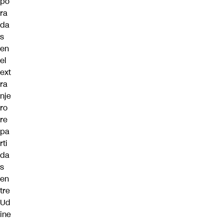
po
ra
da
s
en
el
ext
ra
nje
ro
re
pa
rti
da
s
en
tre
Ud
ine