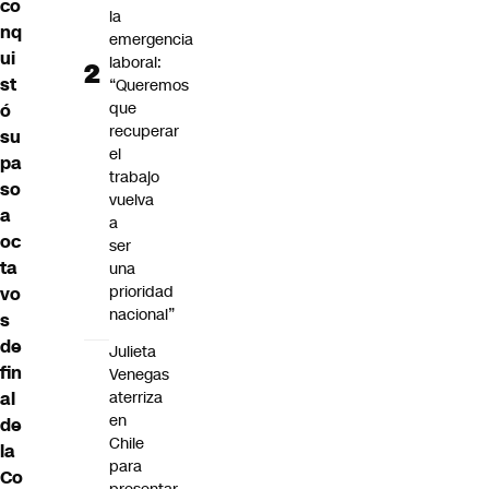
co
la
nq
emergencia
ui
laboral:
st
“Queremos
que
ó
recuperar
su
el
pa
trabajo
so
vuelva
a
a
oc
ser
ta
una
prioridad
vo
nacional”
s
de
Julieta
fin
Venegas
aterriza
al
en
de
Chile
la
para
Co