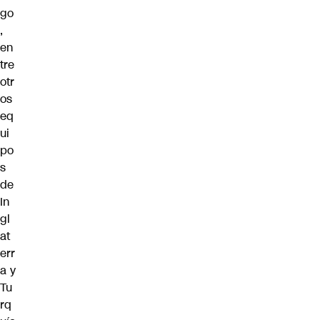
go
,
en
tre
otr
os
eq
ui
po
s
de
In
gl
at
err
a y
Tu
rq