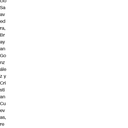
cio
Sa
av
ed
ra,
Br
ay
an
Go
nz
ále
z y
Cri
sti
an
Cu
ev
as,
re