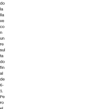
do
la
lla
ve
co
n
un
re
sul
ta
do
fin
al
de
6-
1.
Pe
ro
el