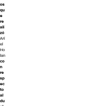
os
qu
e
re
ali
zó
Ari
el
Ho
lan
co
n
re
sp
ec
to
al
du