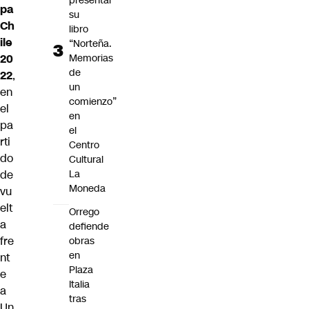
presentar
pa
su
Ch
libro
ile
“Norteña.
Memorias
20
de
22
,
un
en
comienzo”
el
en
pa
el
rti
Centro
do
Cultural
La
de
Moneda
vu
elt
Orrego
a
defiende
fre
obras
en
nt
Plaza
e
Italia
a
tras
Un