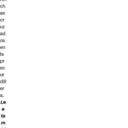
ch
as
cr
uz
ad
os
en
la
pr
ec
or
dill
er
a.
Le
e
ta
m