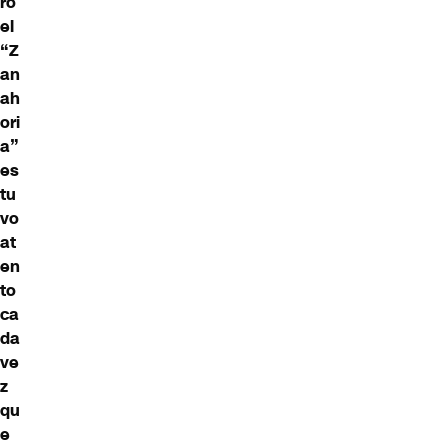
ro
el
“Z
an
ah
ori
a”
es
tu
vo
at
en
to
ca
da
ve
z
qu
e