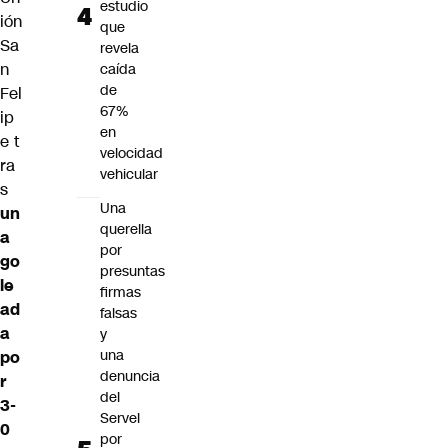
estudio
ión
que
Sa
revela
n
caída
de
Fel
67%
ip
en
e
t
velocidad
ra
vehicular
s
Una
un
querella
a
por
go
presuntas
le
firmas
ad
falsas
a
y
una
po
denuncia
r
del
3-
Servel
0
por