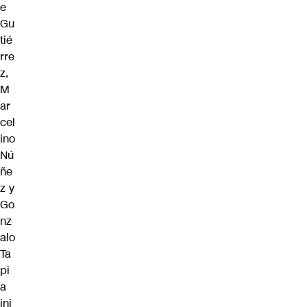
e
Gu
tié
rre
z,
M
ar
cel
ino
Nú
ñe
z y
Go
nz
alo
Ta
pi
a
ini