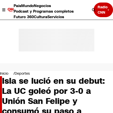
País
Mundo
Negocios
Radio
Podcast y Programas completos
CNN
Futuro 360
Cultura
Servicios
País
Mundo
Negocios
Inicio
Deportes
Isla se lució en su debut:
Deportes
Programas completos
La UC goleó por 3-0 a
Cultura
Servicios
Unión San Felipe y
Bits
CNN Data
consumó su paso a
CNN tiempo