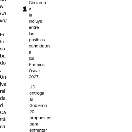
Girolamo
N
y
Ch
la
ile)
incluye
–
entre
las
Es
posibles
te
candidatas
sá
a
ba
los
do
Premios
,
Oscar
Un
2027
ive
UDI
rsi
entrega
da
al
d
Gobierno
20
Ca
propuestas
tóli
para
ca
enfrentar