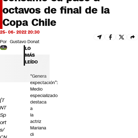
Futuro 360
octavos de final de la
Opinión
Copa Chile
25- 06- 2022 20:30
Por
Gustavo Donat
LO
MÁS
LEÍDO
“Genera
expectación”:
Medio
especializado
(T
destaca
NT
a
Sp
la
actriz
ort
Mariana
s/
di
CN