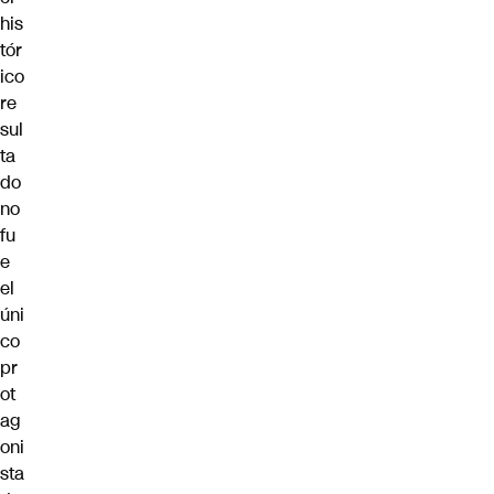
his
tór
ico
re
sul
ta
do
no
fu
e
el
úni
co
pr
ot
ag
oni
sta