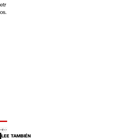
etr
os.
LEE TAMBIÉN