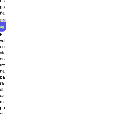
Es
pa
ña.
00:00
/
01:00
El
vel
oci
sta
en
tre
na
pa
ra
el
ca
m
pe
on