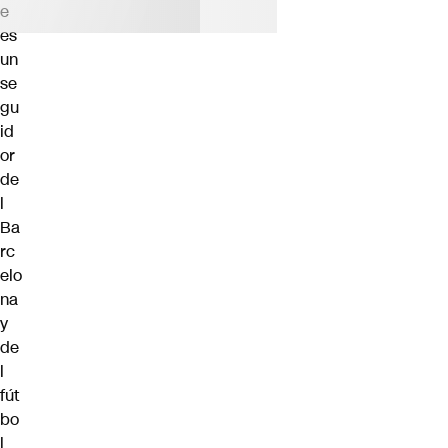
e
es
un
se
gu
id
or
de
l
Ba
rc
elo
na
y
de
l
fút
bo
l