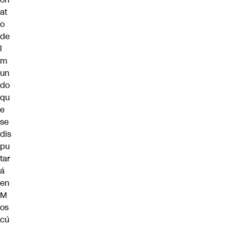
at
o
de
l
m
un
do
qu
e
se
dis
pu
tar
á
en
M
os
cú