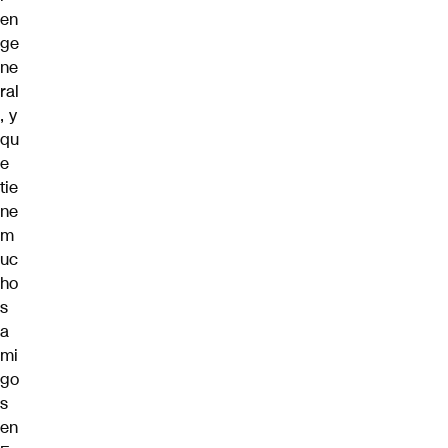
en
ge
ne
ral
, y
qu
e
tie
ne
m
uc
ho
s
a
mi
go
s
en