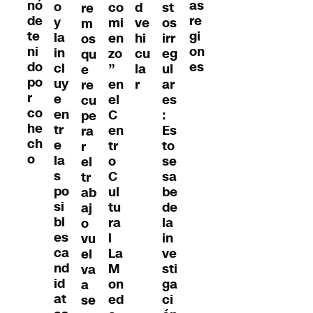
nó
as
o
co
d
st
re
de
re
y
mi
ve
os
m
te
gi
la
en
hi
irr
os
ni
on
in
zo
cu
eg
qu
do
es
cl
”
la
ul
e
po
uy
en
r
ar
re
r
e
el
es
cu
co
en
C
:
pe
he
tr
en
Es
ra
ch
e
tr
to
r
o
la
o
se
el
s
C
sa
tr
po
ul
be
ab
si
tu
de
aj
bl
ra
la
o
es
l
in
vu
ca
La
ve
el
nd
M
sti
va
id
on
ga
a
at
ed
ci
se