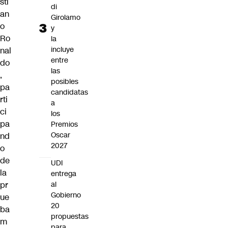
sti
di
an
Girolamo
o
y
Ro
la
incluye
nal
entre
do
las
,
posibles
pa
candidatas
rti
a
ci
los
pa
Premios
Oscar
nd
2027
o
de
UDI
la
entrega
pr
al
Gobierno
ue
20
ba
propuestas
m
para