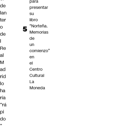
para
de
presentar
lan
su
ter
libro
“Norteña.
o
Memorias
de
de
l
un
Re
comienzo”
al
en
M
el
ad
Centro
Cultural
rid
La
lo
Moneda
ha
ría
“rá
pi
do
”