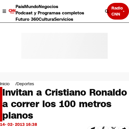
País
Mundo
Negocios
Radio
Podcast y Programas completos
CNN
Futuro 360
Cultura
Servicios
País
Mundo
Negocios
Inicio
Deportes
Invitan a Cristiano Ronaldo
Deportes
Programas completos
a correr los 100 metros
Cultura
Servicios
planos
Bits
CNN Data
14- 02- 2013 16:38
CNN tiempo