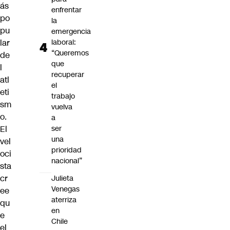
ás
enfrentar
po
la
pu
emergencia
lar
laboral:
“Queremos
de
que
l
recuperar
atl
el
eti
trabajo
sm
vuelva
o.
a
El
ser
una
vel
prioridad
oci
nacional”
sta
cr
Julieta
Venegas
ee
aterriza
qu
en
e
Chile
el