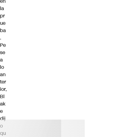
en
la
pr
ue
ba
.
Pe
se
a
lo
an
ter
ior,
Bl
ak
e
dij
o
qu