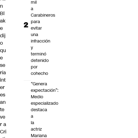
mil
n
a
Bl
Carabineros
ak
para
e
evitar
una
dij
infracción
o
y
qu
terminó
e
detenido
se
por
ría
cohecho
int
“Genera
er
expectación”:
es
Medio
an
especializado
te
destaca
a
ve
la
r a
actriz
Cri
Mariana