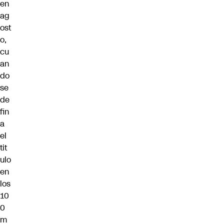
en
ag
ost
o,
cu
an
do
se
de
fin
a
el
tit
ulo
en
los
10
0
m