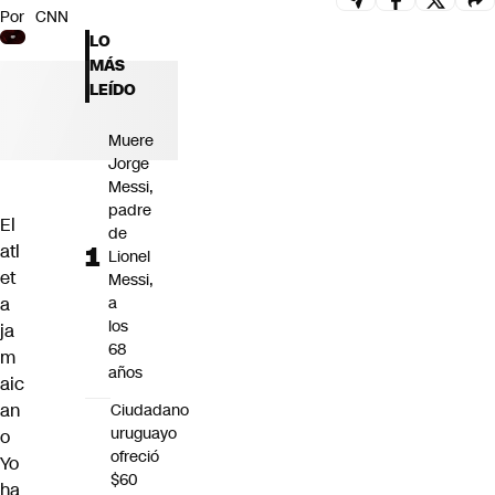
Por
CNN
Futuro 360
LO
Opinión
MÁS
LEÍDO
Muere
Jorge
Messi,
padre
El
de
atl
Lionel
et
Messi,
a
a
los
ja
68
m
años
aic
an
Ciudadano
uruguayo
o
ofreció
Yo
$60
ha