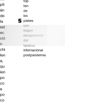
top
pit
ten
án
de
de
los
países
la
con
sel
mayor
ec
recuperación
ció
del
n
turismo
chi
internacional
len
postpandemia
a,
qu
ien
po
co
a
po
co