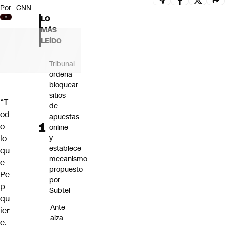
Por
CNN
Futuro 360
LO
Opinión
MÁS
LEÍDO
Tribunal
ordena
bloquear
sitios
“T
de
od
apuestas
o
online
lo
y
establece
qu
mecanismo
e
propuesto
Pe
por
p
Subtel
qu
Ante
ier
alza
e,