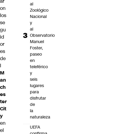
ar
al
on
Zoológico
los
Nacional
se
y
al
gu
Observatorio
id
Manuel
or
Foster,
es
paseo
de
en
l
teleférico
M
y
seis
an
lugares
ch
para
es
disfrutar
ter
de
Cit
la
y
naturaleza
en
UEFA
el
confirma