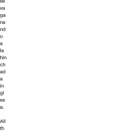
se
va
ga
na
nd
o
a
la
hin
ch
ad
a
in
gl
es
a.
All
th