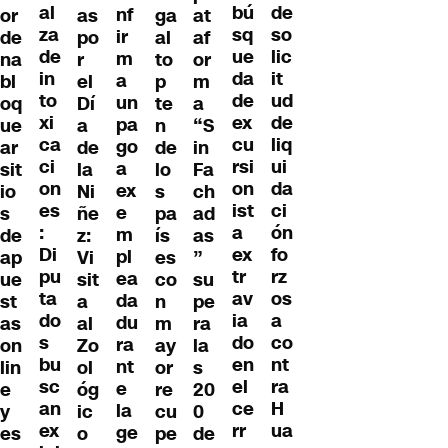
al
de
bú
nf
or
as
ga
at
za
so
sq
ir
de
po
al
af
de
lic
ue
m
na
r
to
or
in
it
da
a
bl
el
p
m
to
ud
de
un
oq
Dí
te
a
xi
de
ex
pa
ue
a
n
“S
ca
liq
cu
go
ar
de
de
in
ci
ui
rsi
a
sit
la
lo
Fa
on
da
on
ex
io
Ni
s
ch
es
ci
ist
e
s
ñe
pa
ad
:
ón
a
m
de
z:
ís
as
Di
fo
ex
pl
ap
Vi
es
”
pu
rz
tr
ea
ue
sit
co
su
ta
os
av
da
st
a
n
pe
do
a
ia
du
as
al
m
ra
s
co
do
ra
on
Zo
ay
la
bu
nt
en
nt
lin
ol
or
s
sc
ra
el
e
e
óg
re
20
an
H
ce
la
y
ic
cu
0
ex
ua
rr
ge
es
o
pe
de