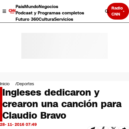
País
Mundo
Negocios
Radio
Podcast y Programas completos
CNN
Futuro 360
Cultura
Servicios
País
Mundo
Negocios
Inicio
Deportes
Ingleses dedicaron y
Deportes
Programas completos
crearon una canción para
Cultura
Servicios
Claudio Bravo
Bits
CNN Data
28- 11- 2016 07:49
CNN tiempo