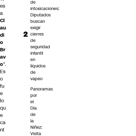
de
es
intoxicaciones:
a
Diputados
Cl
buscan
au
exigir
cierres
di
de
o
seguridad
Br
infantil
av
en
o
“.
líquidos
Es
de
o
vapeo
fu
Panoramas
e
por
lo
el
qu
Día
de
e
la
ca
Niñez:
nt
Visita