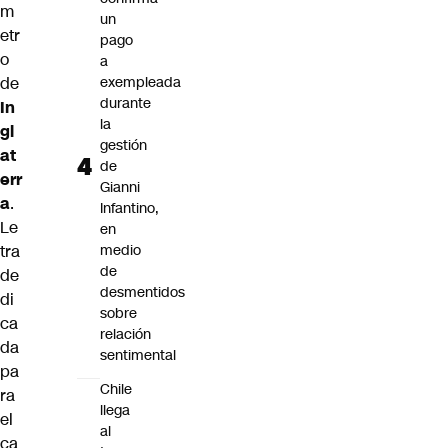
m
un
etr
pago
o
a
de
exempleada
durante
In
la
gl
gestión
at
de
err
Gianni
a
.
Infantino,
Le
en
tra
medio
de
de
desmentidos
di
sobre
ca
relación
da
sentimental
pa
Chile
ra
llega
el
al
ca