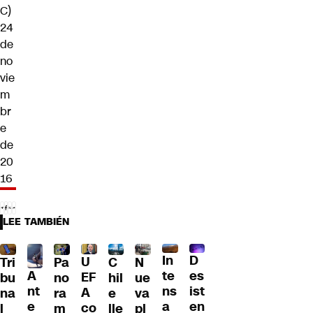
C)
24
de
no
vie
m
br
e
de
20
16
LEE TAMBIÉN
D
In
U
Tri
Pa
C
N
A
es
te
EF
bu
no
hil
ue
nt
ist
ns
A
na
ra
e
va
e
en
a
co
l
m
lle
pl