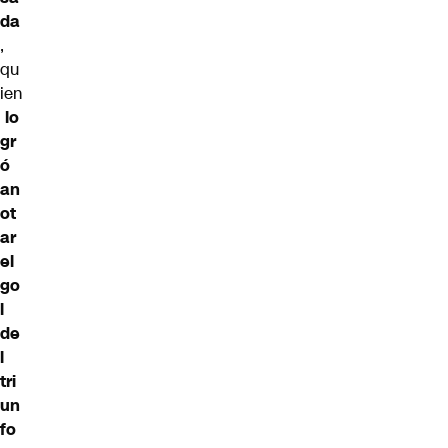
da
,
qu
ien
lo
gr
ó
an
ot
ar
el
go
l
de
l
tri
un
fo