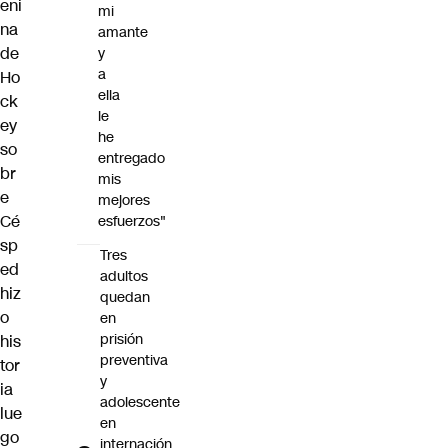
eni
mi
na
amante
de
y
a
Ho
ella
ck
le
ey
he
so
entregado
br
mis
e
mejores
Cé
esfuerzos"
sp
Tres
ed
adultos
hiz
quedan
o
en
prisión
his
preventiva
tor
y
ia
adolescente
lue
en
go
internación