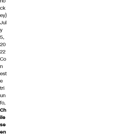
ho
ck
ey)
Jul
y
5,
20
22
Co
n
est
e
tri
un
fo,
Ch
ile
se
en