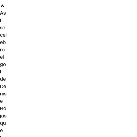
🔥
As
í
se
cel
eb
ró
el
go
l
de
De
nis
e
Ro
jas
qu
e