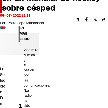
Futuro 360
sobre césped
Opinión
05- 07- 2022 12:18
Por
Paula Lepe Maldonado
LO
MÁS
LEÍDO
Vladimiro
Mimica
y
su
La
pasión
Se
por
lec
las
comunicaciones:
ció
"La
n
radio
Fe
ha
m
sido