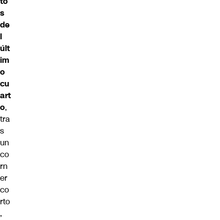
to
s
de
l
últ
im
o
cu
art
o
,
tra
s
un
co
rn
er
co
rto
,