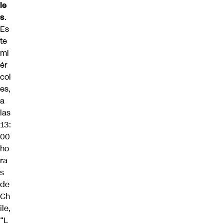
le
s
.
Es
te
mi
ér
col
es,
a
las
13:
00
ho
ra
s
de
Ch
ile,
“L