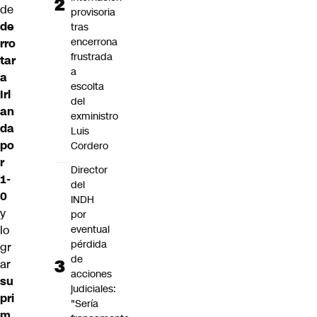
de
provisoria
de
tras
encerrona
rro
frustrada
tar
a
a
escolta
Irl
del
an
exministro
da
Luis
po
Cordero
r
Director
1-
del
0
INDH
y
por
eventual
lo
pérdida
gr
de
ar
acciones
su
judiciales:
pri
"Sería
m