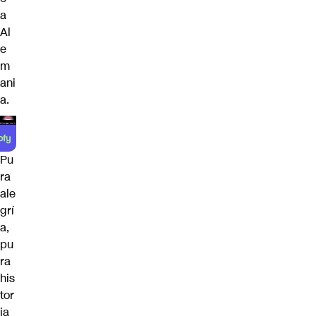
a
Al
e
m
ani
a.
Pu
ra
ale
grí
a,
pu
ra
his
tor
ia