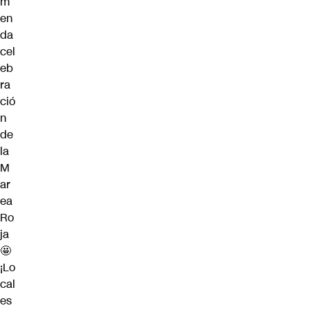
m
en
da
cel
eb
ra
ció
n
de
la
M
ar
ea
Ro
ja
🤩
¡Lo
cal
es