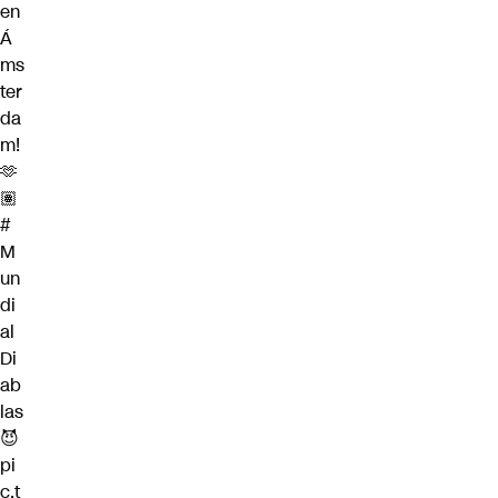
en
Á
ms
ter
da
m!
🫶
🏽
#
M
un
di
al
Di
ab
las
😈
pi
c.t