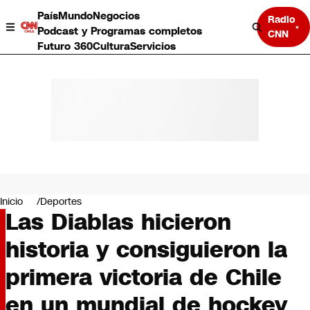
País
Mundo
Negocios
Radio
Podcast y Programas completos
CNN
Futuro 360
Cultura
Servicios
País
Mundo
Negocios
Inicio
Deportes
Las Diablas hicieron
Deportes
Programas completos
historia y consiguieron la
Cultura
Servicios
primera victoria de Chile
Bits
CNN Data
en un mundial de hockey
CNN tiempo