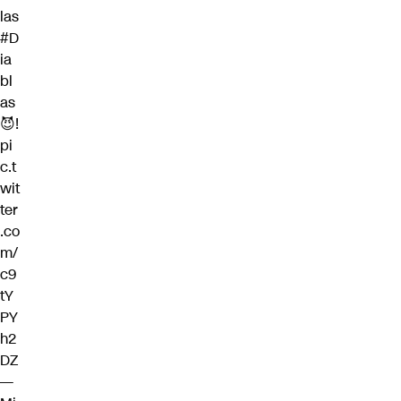
las
#D
ia
bl
as
😈!
pi
c.t
wit
ter
.co
m/
c9
tY
PY
h2
DZ
—