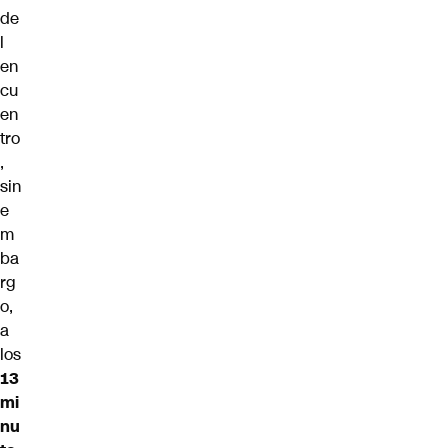
de
l
en
cu
en
tro
,
sin
e
m
ba
rg
o,
a
los
13
mi
nu