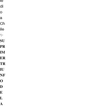
le
di
o
a
Ch
ile
✨
𝐒𝐔
𝐏𝐑
𝐈𝐌
𝐄𝐑
𝐓𝐑
𝐈𝐔
𝐍𝐅
𝐎
𝐃
𝐄
𝐋
𝐀