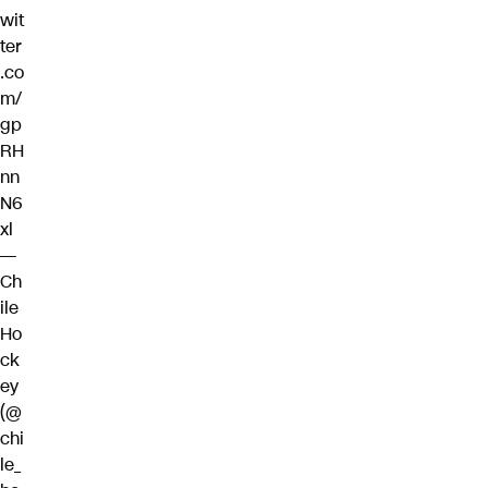
wit
ter
.co
m/
gp
RH
nn
N6
xl
—
Ch
ile
Ho
ck
ey
(@
chi
le_