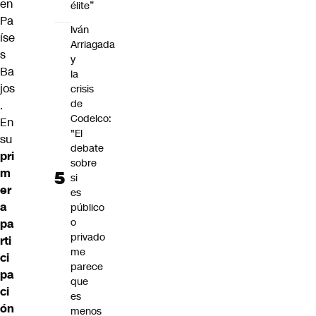
en
élite”
Pa
Iván
íse
Arriagada
s
y
Ba
la
jos
crisis
de
.
Codelco:
En
"El
su
debate
pri
sobre
m
si
er
es
a
público
o
pa
privado
rti
me
ci
parece
pa
que
ci
es
ón
menos