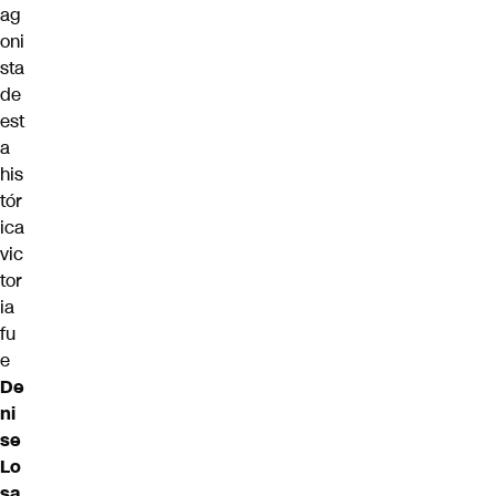
ag
oni
sta
de
est
a
his
tór
ica
vic
tor
ia
fu
e
De
ni
se
Lo
sa