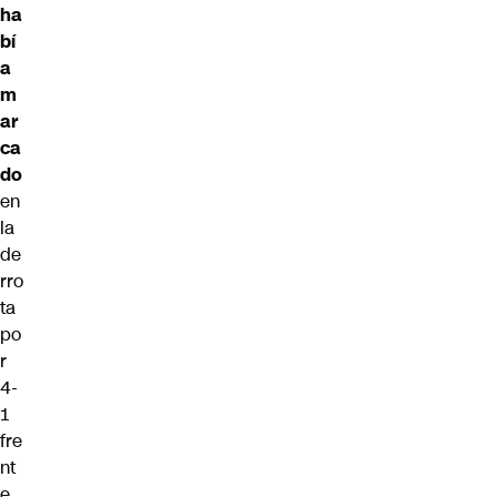
ha
bí
a
m
ar
ca
do
en
la
de
rro
ta
po
r
4-
1
fre
nt
e