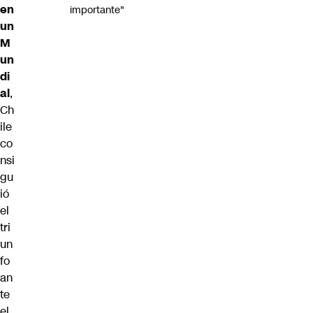
en
importante"
un
M
un
di
al
,
Ch
ile
co
nsi
gu
ió
el
tri
un
fo
an
te
el