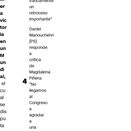
francamente
er
un
retroceso
a
importante"
vic
tor
Daniel
ia
Manouchehri
en
(PS)
responde
un
a
M
crítica
un
de
di
Magdalena
al,
Piñera:
el
“No
cu
llegamos
al
al
Congreso
se
a
dis
agradar
pu
a
ta
una