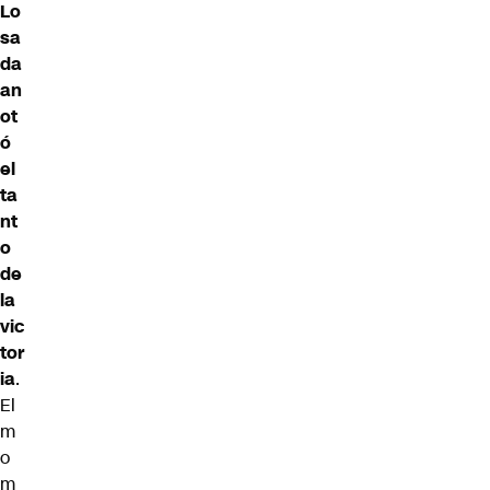
Lo
sa
da
an
ot
ó
el
ta
nt
o
de
la
vic
tor
ia
.
El
m
o
m