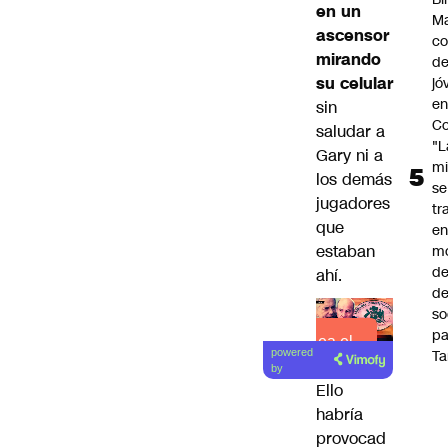
en un
Ma
ascensor
co
mirando
de
su celular
jó
e
sin
Co
saludar a
"L
Gary ni a
mi
los demás
se
jugadores
tr
que
en
estaban
m
d
ahí.
de
so
pa
Lea el
Ta
powered
artículo
by
Ello
habría
provocad