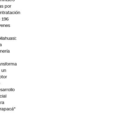
s por
ntratación
 196
venes
n
llahuasi:
a
nería
ansforma
 un
otor
e
sarrollo
cial
ra
rapacá"