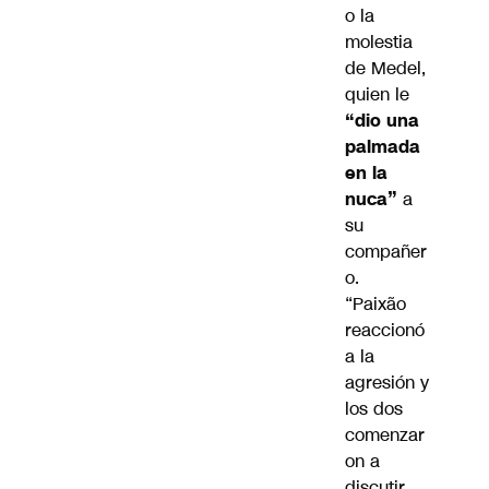
o la
molestia
de Medel,
quien le
“dio una
palmada
en la
nuca”
a
su
compañer
o.
“Paixão
reaccionó
a la
agresión y
los dos
comenzar
on a
discutir