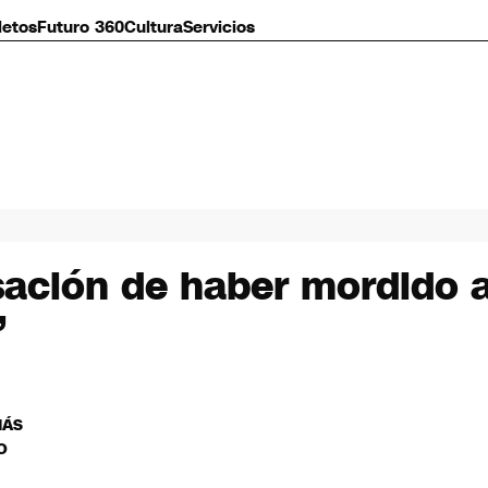
letos
Futuro 360
Cultura
Servicios
sación de haber mordido 
”
MÁS
O