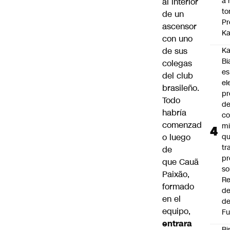
a 
al interior
to
de un
Pr
ascensor
Ka
con uno
de sus
Ka
Bi
colegas
es
del club
el
brasileño.
pr
Todo
d
habría
co
comenzad
mi
o luego
q
tr
de
pr
que Cauã
so
Paixão,
Re
formado
de
en el
de
equipo,
Fu
entrara
Bi