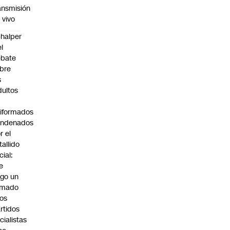
ansmisión
 vivo
halper
el
ebate
bre
s
dultos
iformados
ondenados
r el
tallido
cial:
e
go un
amado
los
rtidos
icialistas