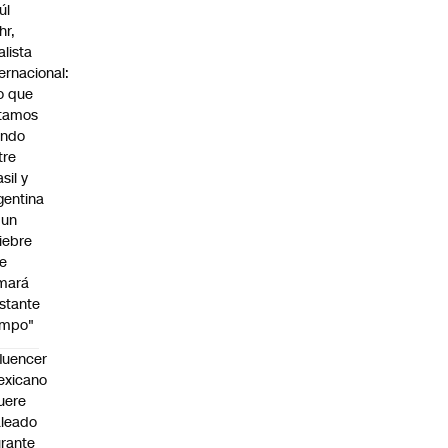
úl
hr,
alista
ternacional:
o que
tamos
endo
tre
sil y
gentina
 un
iebre
e
mará
stante
empo"
fluencer
exicano
uere
leado
rante