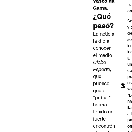
Vasco da
tr
Gama
.
en
¿Qué
Sc
pasó?
y 
d
La noticia
so
la dio a
lo
conocer
in
el medio
a
Globo
un
Esporte
,
c
que
po
es
publicó
so
que el
"L
“pitbull”
ha
habría
ll
tenido un
a 
fuerte
pa
encontrón
of