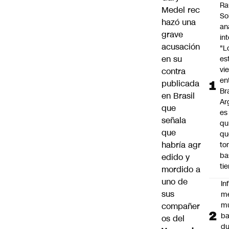
Ra
Medel
rec
So
hazó una
an
grave
in
acusación
"L
en su
es
vi
contra
en
publicada
Bra
en Brasil
Ar
que
es
señala
qu
que
qu
habría agr
to
ba
edido y
ti
mordido a
uno de
In
sus
m
m
compañer
ba
os del
du