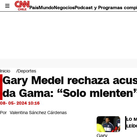
País
Mundo
Negocios
Podcast y Programas comp
País
Mundo
Inicio
Deportes
Negocios
Gary Medel rechaza acu
Deportes
da Gama: “Solo mienten
Programas completos
Cultura
Servicios
08- 05- 2024 10:16
Bits
Por
Valentina Sánchez Cárdenas
CNN Data
LO 
CNN tiempo
LEÍD
Futuro 360
Gary
Opinión