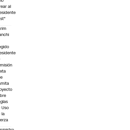
no
rear al
esidente
st"
rim
anchi
egido
esidente
e
misión
xta
ue
amita
oyecto
bre
glas
 Uso
 la
erza
ministro