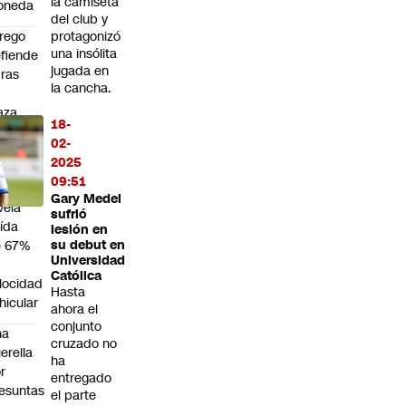
la camiseta
oneda
del club y
rego
protagonizó
una insólita
fiende
jugada en
ras
la cancha.
n
aza
18-
lia
02-
as
2025
tudio
09:51
ue
Gary Medel
vela
sufrió
ída
lesión en
e 67%
su debut en
Universidad
n
Católica
locidad
Hasta
hicular
ahora el
conjunto
na
cruzado no
erella
ha
r
entregado
esuntas
el parte