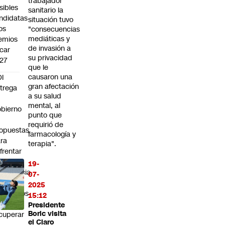
trabajador
sibles
sanitario la
ndidatas
situación tuvo
los
"consecuencias
mediáticas y
emios
de invasión a
car
su privacidad
27
que le
causaron una
I
gran afectación
trega
a su salud
mental, al
bierno
punto que
0
requirió de
opuestas
farmacología y
ra
terapia".
frentar
19-
ergencia
07-
boral:
2025
Queremos
15:12
ue
Presidente
Boric visita
cuperar
el Claro