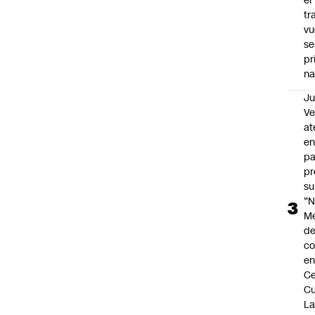
el
tr
vu
se
pr
na
Ju
V
at
en
pa
pr
su
“N
M
de
co
en
Ce
Cu
L