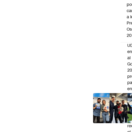
po
ca
a 
Pr
Os
20
UD
en
al
Go
2
pr
pa
en
la
em
la
“
q
re