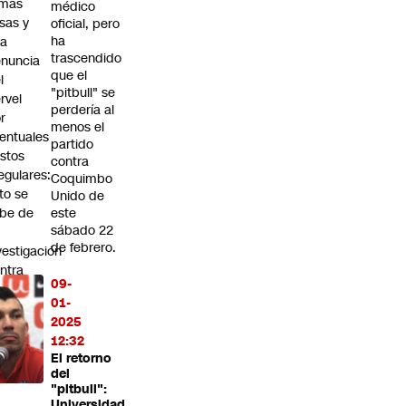
rmas
médico
lsas y
oficial, pero
ha
na
trascendido
nuncia
que el
l
"pitbull" se
rvel
perdería al
r
menos el
entuales
partido
stos
contra
regulares:
Coquimbo
to se
Unido de
be de
este
sábado 22
de febrero.
vestigación
ntra
09-
 PDG
01-
2025
12:32
El retorno
del
"pitbull":
Universidad