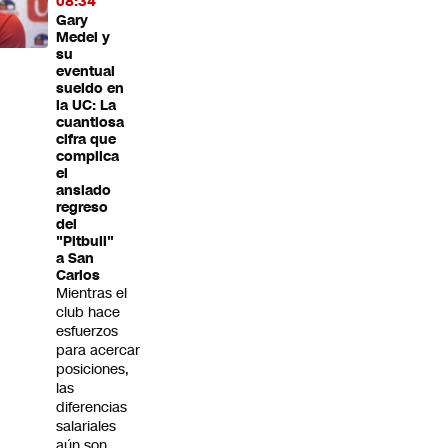
08:34
Gary
Medel y
su
eventual
sueldo en
la UC: La
cuantiosa
cifra que
complica
el
ansiado
regreso
del
"Pitbull"
a San
Carlos
Mientras el
club hace
esfuerzos
para acercar
posiciones,
las
diferencias
salariales
aún son