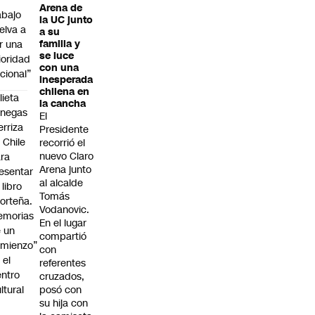
Arena de
abajo
la UC junto
elva a
a su
r una
familia y
se luce
ioridad
con una
cional”
inesperada
chilena en
lieta
la cancha
enegas
El
erriza
Presidente
 Chile
recorrió el
nuevo Claro
ra
Arena junto
esentar
al alcalde
 libro
Tomás
orteña.
Vodanovic.
emorias
En el lugar
 un
compartió
mienzo”
con
 el
referentes
ntro
cruzados,
ltural
posó con
su hija con
a