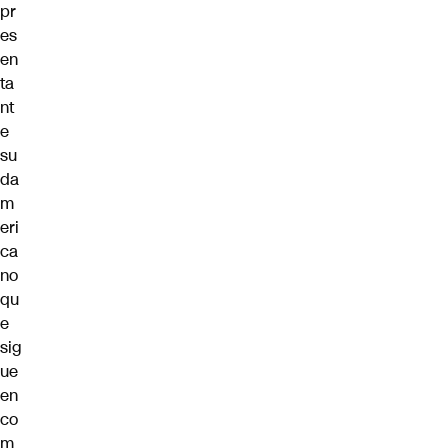
pr
es
en
ta
nt
e
su
da
m
eri
ca
no
qu
e
sig
ue
en
co
m