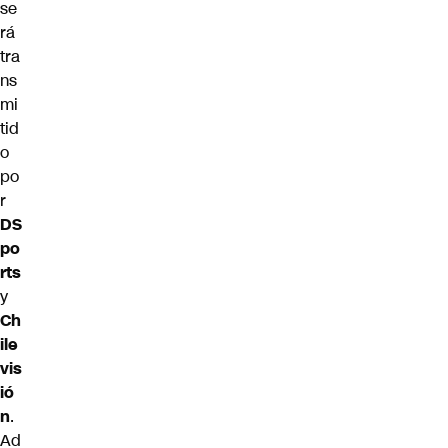
se
rá
tra
ns
mi
tid
o
po
r
DS
po
rts
y
Ch
ile
vis
ió
n
.
Ad