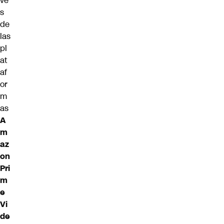
vé
s
de
las
pl
at
af
or
m
as
A
m
az
on
Pri
m
e
Vi
de