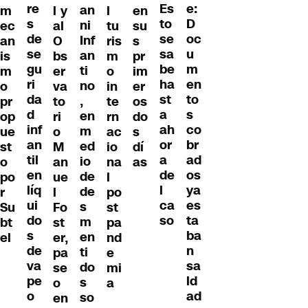
re
e:
Es
an
m
l y
l
en
s
D
to
ni
ec
al
tu
su
de
oc
se
Inf
an
O
ris
s
se
u
sa
an
is
bs
m
pr
gu
m
be
ti
m
er
o
im
ri
en
ha
no
o
va
in
er
da
to
st
,
pr
to
te
os
d
s
a
en
op
ri
rn
do
inf
co
ah
m
ue
o
ac
s
an
br
or
ed
st
M
io
dí
til
ad
a
io
o
an
na
as
en
os
de
de
po
ue
l
líq
ya
l
de
r
l
po
ui
es
ca
s
Su
Fo
st
do
ta
so
m
bt
st
pa
s
ba
en
el
er,
nd
de
n
ti
pa
e
va
sa
do
se
mi
pe
ld
s
o
a
o
ad
so
en