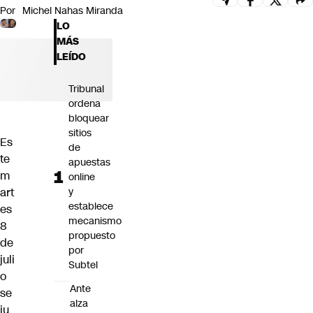
Por
Michel Nahas Miranda
Futuro 360
LO
Opinión
MÁS
LEÍDO
Tribunal
ordena
bloquear
sitios
Es
de
te
apuestas
m
online
art
y
establece
es
mecanismo
8
propuesto
de
por
juli
Subtel
o
Ante
se
alza
ju