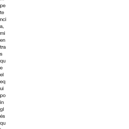
pe
te
nci
a,
mi
en
tra
s
qu
e
el
eq
ui
po
in
gl
és
qu