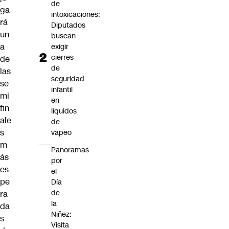
de
ga
intoxicaciones:
rá
Diputados
un
buscan
a
exigir
cierres
de
de
las
seguridad
se
infantil
mi
en
fin
líquidos
ale
de
s
vapeo
m
Panoramas
ás
por
es
el
pe
Día
de
ra
la
da
Niñez:
s
Visita