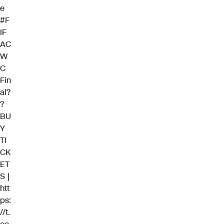
e
#F
IF
AC
W
C
Fin
al?
?
BU
Y
TI
CK
ET
S |
htt
ps:
//t.