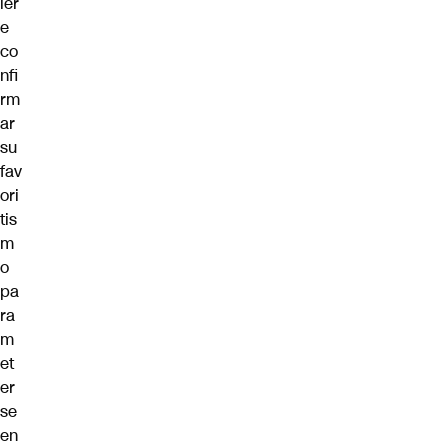
ier
e
co
nfi
rm
ar
su
fav
ori
tis
m
o
pa
ra
m
et
er
se
en