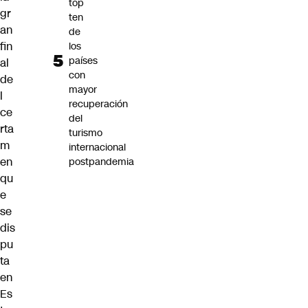
top
gr
ten
an
de
fin
los
países
al
con
de
mayor
l
recuperación
ce
del
rta
turismo
m
internacional
en
postpandemia
qu
e
se
dis
pu
ta
en
Es