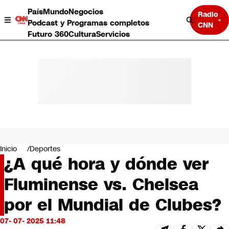
País
Mundo
Negocios
Radio
Podcast y Programas completos
CNN
Futuro 360
Cultura
Servicios
País
Mundo
Negocios
Inicio
Deportes
¿A qué hora y dónde ver
Deportes
Programas completos
Fluminense vs. Chelsea
Cultura
Servicios
por el Mundial de Clubes?
Bits
CNN Data
07- 07- 2025 11:48
CNN tiempo