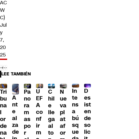
AC
W
C)
Jul
y
7,
20
25
LEE TAMBIÉN
D
In
U
Tri
Pa
C
N
A
es
te
EF
bu
no
hil
ue
nt
ist
ns
A
na
ra
e
va
e
en
a
co
l
m
lle
pl
al
de
bú
nf
or
as
ga
at
za
so
sq
ir
de
po
al
af
de
lic
ue
m
na
r
to
or
in
it
da