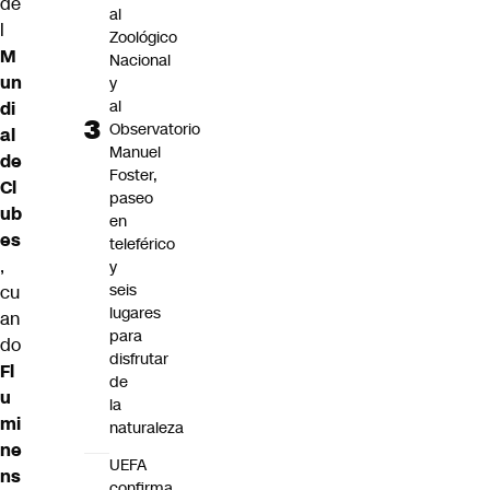
de
al
l
Zoológico
M
Nacional
un
y
al
di
Observatorio
al
Manuel
de
Foster,
Cl
paseo
ub
en
es
teleférico
,
y
seis
cu
lugares
an
para
do
disfrutar
Fl
de
u
la
mi
naturaleza
ne
UEFA
ns
confirma