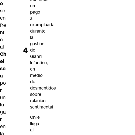
e
un
se
pago
en
a
fre
exempleada
durante
nt
la
e
gestión
al
de
Ch
Gianni
el
Infantino,
se
en
a
medio
de
po
desmentidos
r
sobre
un
relación
lu
sentimental
ga
Chile
r
llega
en
al
la