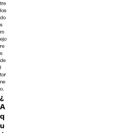
tre
los
do
s
m
ejo
re
s
de
l
tor
ne
o.
¿
A
q
u