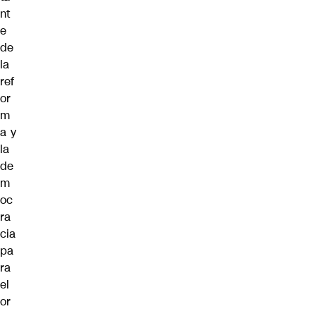
nt
e
de
la
ref
or
m
a y
la
de
m
oc
ra
cia
pa
ra
el
or