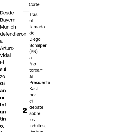
Corte
–
Desde
Tras
Bayern
el
Munich
llamado
de
defendieron
Diego
a
Schalper
Arturo
(RN)
Vidal
a
El
"no
sui
torear"
zo
al
Presidente
Gi
Kast
an
por
ni
el
Inf
debate
an
sobre
tin
los
o
,
indultos,