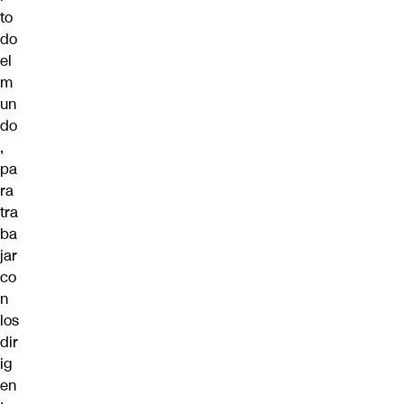
to
do
el
m
un
do
,
pa
ra
tra
ba
jar
co
n
los
dir
ig
en