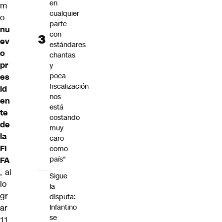
en
m
cualquier
o
parte
nu
con
ev
estándares
o
chantas
pr
y
poca
es
fiscalización
id
nos
en
está
te
costando
de
muy
la
caro
FI
como
país"
FA
, al
Sigue
lo
la
gr
disputa:
ar
Infantino
se
11