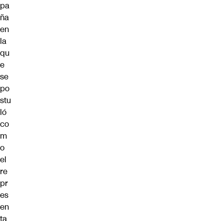
pa
ña
en
la
qu
e
se
po
stu
ló
co
m
o
el
re
pr
es
en
ta