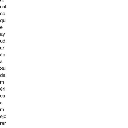
cal
có
qu
e
ay
ud
ar
án
a
Su
da
m
éri
ca
a
m
ejo
rar