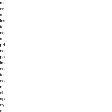
m
er
a
ins
ta
nci
a
pri
nci
pa
lm
en
te
co
n
el
ap
oy
o