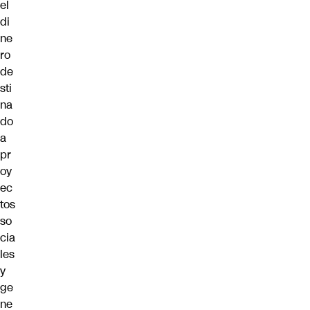
el
di
ne
ro
de
sti
na
do
a
pr
oy
ec
tos
so
cia
les
y
ge
ne