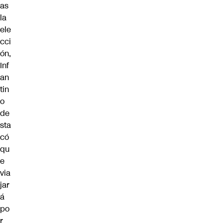
as
la
ele
cci
ón,
Inf
an
tin
o
de
sta
có
qu
e
via
jar
á
po
r