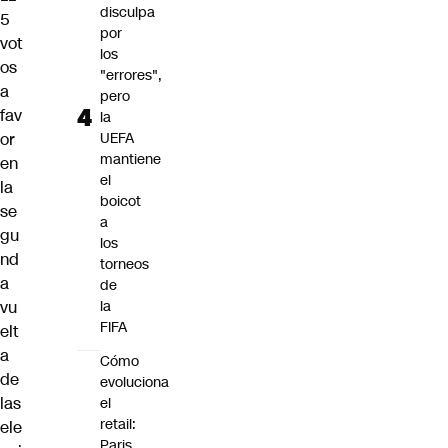
disculpa
5
por
vot
los
os
"errores",
a
pero
fav
la
or
UEFA
mantiene
en
el
la
boicot
se
a
gu
los
nd
torneos
a
de
vu
la
FIFA
elt
a
Cómo
de
evoluciona
las
el
retail:
ele
Paris