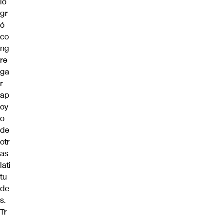
lo
gr
ó
co
ng
re
ga
r
ap
oy
o
de
otr
as
lati
tu
de
s.
Tr