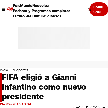
País
Mundo
Negocios
Radio
Podcast y Programas completos
CNN
Futuro 360
Cultura
Servicios
País
Mundo
Negocios
Inicio
Deportes
FIFA eligió a Gianni
Deportes
Programas completos
Infantino como nuevo
Cultura
Servicios
presidente
Bits
CNN Data
26- 02- 2016 13:04
CNN tiempo