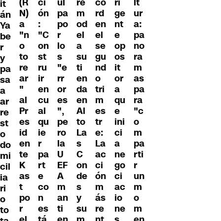
(R
ci
ul
re
co
ri
lt
it
N)
ón
pa
m
rd
ge
ur
án
a
:
po
od
en
nt
a:
Ya
"n
"C
r
el
el
e
pa
be
o
on
lo
a
se
op
no
r
to
st
s
su
gu
os
ra
y
re
ru
"e
ti
nd
it
m
pa
ar
ir
rr
en
o
or
as
sa
"
en
or
da
tri
a
pa
a
al
cu
es
en
m
qu
ra
ar
Pr
al
",
Al
es
e
"c
re
es
qu
pe
to
tr
ini
o
st
id
ie
ro
La
e:
ci
m
o
en
r
la
s
La
a
pa
do
te
pa
U
C
ac
ne
rti
mi
K
rt
EF
on
ci
go
r
cil
as
e
A
de
ón
ci
un
ia
t
co
m
s
m
ac
m
ri
po
n
an
y
ás
io
o
o
r
es
ti
su
re
ne
m
to
el
tá
en
m
nt
s
en
ta