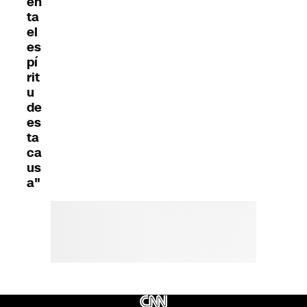
en
ta
el
es
pí
rit
u
de
es
ta
ca
us
a"