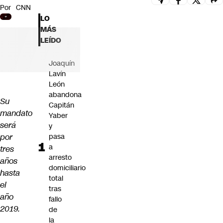
Por
CNN
Futuro 360
LO
Opinión
MÁS
LEÍDO
Joaquín
Lavín
León
abandona
Su
Capitán
mandato
Yaber
será
y
por
pasa
a
tres
arresto
años
domiciliario
hasta
total
el
tras
año
fallo
2019.
de
la