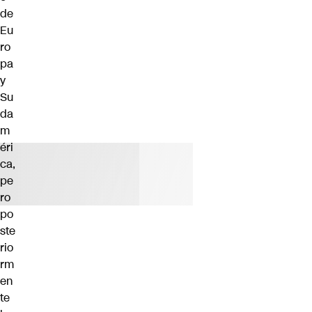
de
Eu
ro
pa
y
Su
da
m
éri
ca,
pe
ro
po
ste
rio
rm
en
te