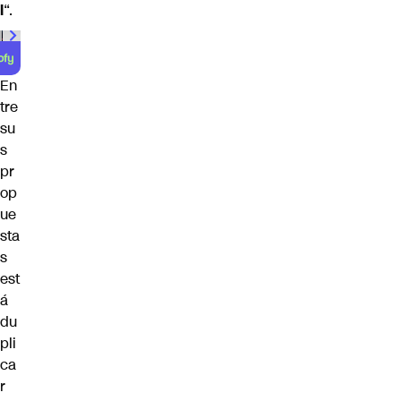
l
“.
00:00
/
01:00
En
tre
su
s
pr
op
ue
sta
s
est
á
du
pli
ca
r