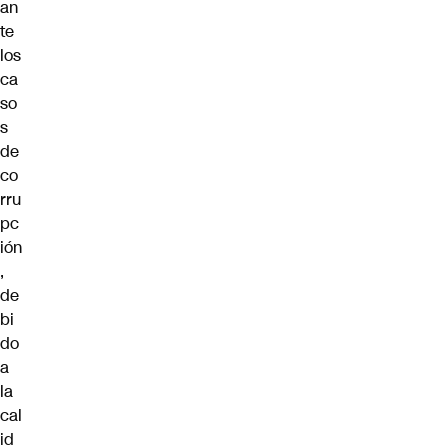
an
te
los
ca
so
s
de
co
rru
pc
ión
,
de
bi
do
a
la
cal
id