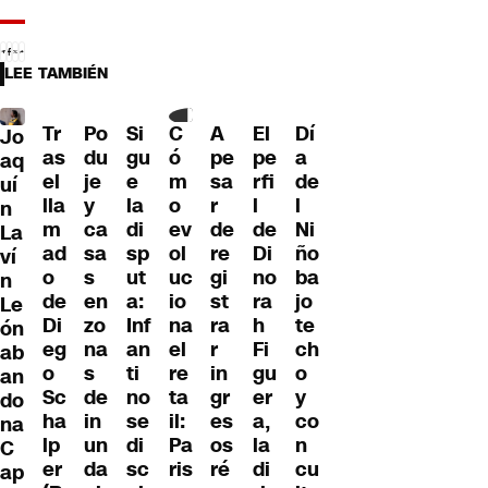
LEE TAMBIÉN
Tr
Po
Si
C
A
El
Dí
Jo
as
du
gu
ó
pe
pe
a
aq
el
je
e
m
sa
rfi
de
uí
lla
y
la
o
r
l
l
n
m
ca
di
ev
de
de
Ni
La
ad
sa
sp
ol
re
Di
ño
ví
o
s
ut
uc
gi
no
ba
n
de
en
a:
io
st
ra
jo
Le
Di
zo
Inf
na
ra
h
te
ón
eg
na
an
el
r
Fi
ch
ab
o
s
ti
re
in
gu
o
an
Sc
de
no
ta
gr
er
y
do
ha
in
se
il:
es
a,
co
na
lp
un
di
Pa
os
la
n
C
er
da
sc
ris
ré
di
cu
ap