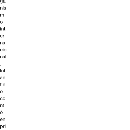
ga
nis
m
o
int
er
na
cio
nal
,
Inf
an
tin
o
co
nt
ó
en
pri