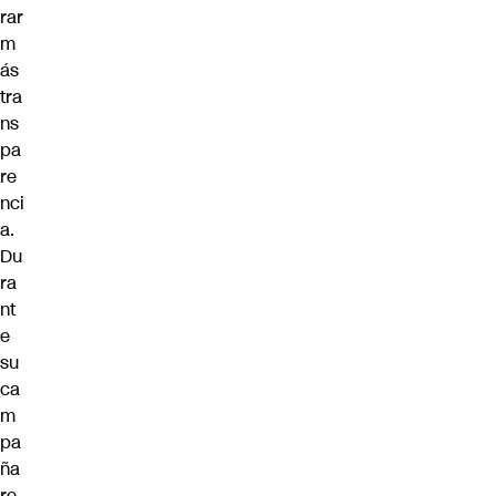
rar
m
ás
tra
ns
pa
re
nci
a.
Du
ra
nt
e
su
ca
m
pa
ña
re