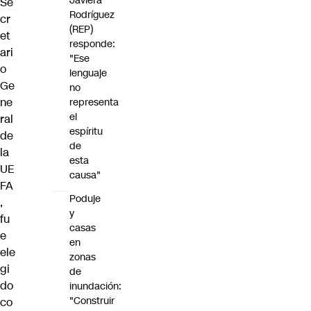
Javiera
Se
Rodríguez
cr
(REP)
et
responde:
ari
"Ese
o
lenguaje
Ge
no
ne
representa
el
ral
espíritu
de
de
la
esta
UE
causa"
FA
Poduje
,
y
fu
casas
e
en
ele
zonas
gi
de
do
inundación:
"Construir
co