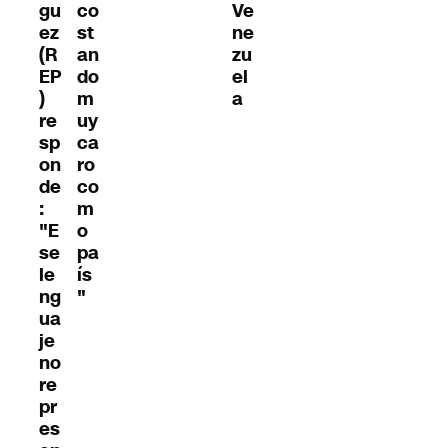
gu
co
Ve
ez
st
ne
(R
an
zu
EP
do
el
)
m
a
re
uy
sp
ca
on
ro
de
co
:
m
"E
o
se
pa
le
ís
ng
"
ua
je
no
re
pr
es