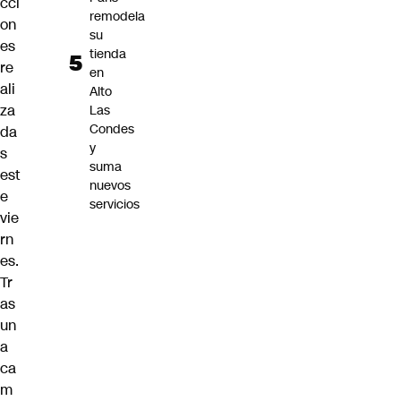
cci
remodela
on
su
es
tienda
re
en
ali
Alto
za
Las
Condes
da
y
s
suma
est
nuevos
e
servicios
vie
rn
es.
Tr
as
un
a
ca
m