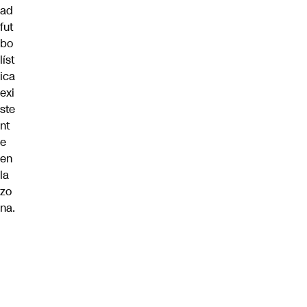
ad
fut
bo
líst
ica
exi
ste
nt
e
en
la
zo
na.