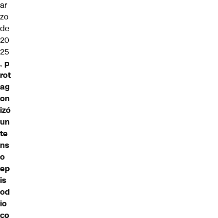
ar
zo
de
20
25
,
p
rot
ag
on
izó
un
te
ns
o
ep
is
od
io
co