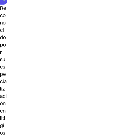
Re
co
no
ci
do
po
r
su
es
pe
cia
liz
aci
ón
en
liti
gi
os