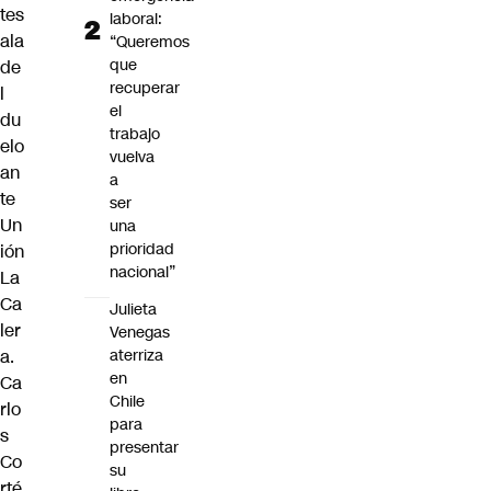
tes
laboral:
ala
“Queremos
que
de
recuperar
l
el
du
trabajo
elo
vuelva
an
a
te
ser
Un
una
prioridad
ión
nacional”
La
Ca
Julieta
ler
Venegas
aterriza
a.
en
Ca
Chile
rlo
para
s
presentar
Co
su
rté