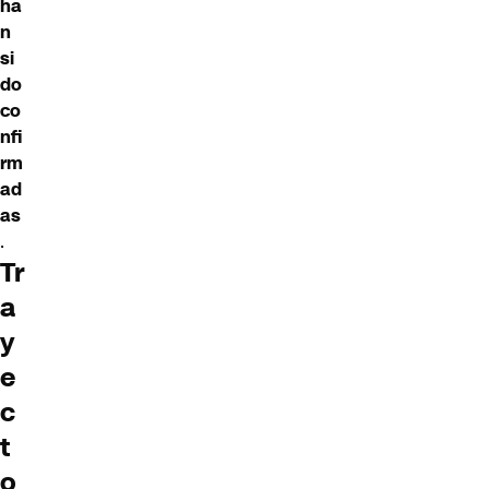
ha
n
si
do
co
nfi
rm
ad
as
.
Tr
a
y
e
c
t
o