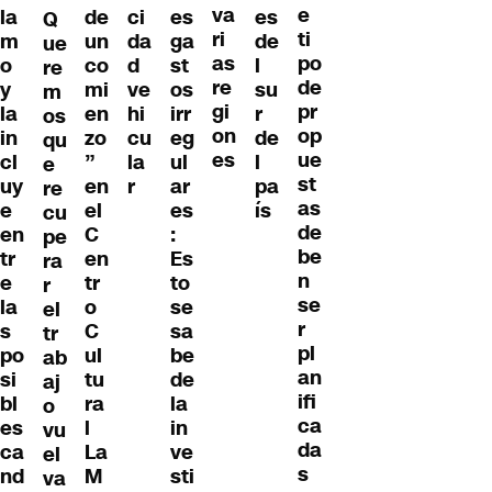
va
e
la
de
ci
es
es
Q
ri
ti
m
un
da
ga
de
ue
as
po
o
co
d
st
l
re
re
de
y
mi
ve
os
su
m
gi
pr
la
en
hi
irr
r
os
on
op
in
zo
cu
eg
de
qu
es
ue
cl
”
la
ul
l
e
st
uy
en
r
ar
pa
re
as
e
el
es
ís
cu
de
en
C
:
pe
be
tr
en
Es
ra
n
e
tr
to
r
se
la
o
se
el
r
s
C
sa
tr
pl
po
ul
be
ab
an
si
tu
de
aj
ifi
bl
ra
la
o
ca
es
l
in
vu
da
ca
La
ve
el
s
nd
M
sti
va