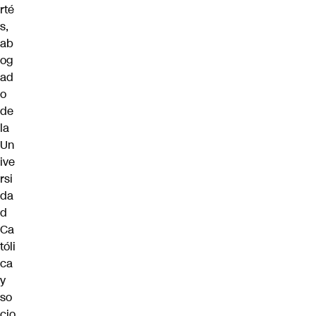
rté
s,
ab
og
ad
o
de
la
Un
ive
rsi
da
d
Ca
tóli
ca
y
so
cio