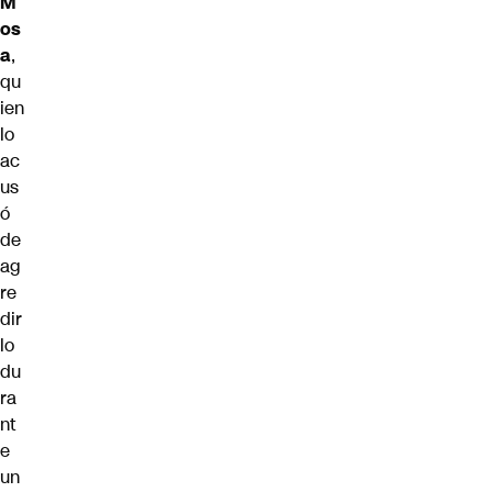
M
os
a
,
qu
ien
lo
ac
us
ó
de
ag
re
dir
lo
du
ra
nt
e
un