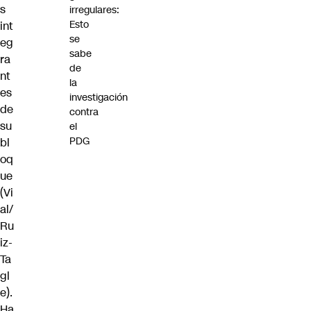
s
irregulares:
Esto
int
se
eg
sabe
ra
de
nt
la
es
investigación
de
contra
su
el
PDG
bl
oq
ue
(Vi
al/
Ru
iz-
Ta
gl
e).
Ha