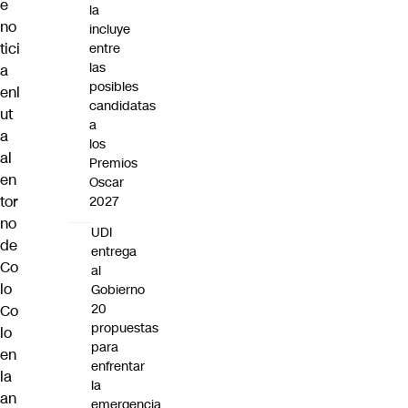
e
la
no
incluye
tici
entre
las
a
posibles
enl
candidatas
ut
a
a
los
al
Premios
en
Oscar
tor
2027
no
UDI
de
entrega
Co
al
lo
Gobierno
20
Co
propuestas
lo
para
en
enfrentar
la
la
an
emergencia