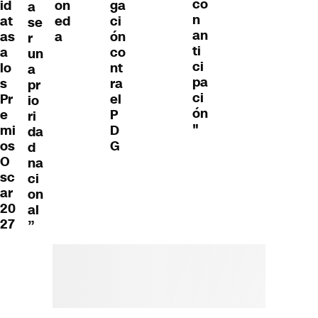
co
id
on
ga
a
n
at
ed
ci
se
an
as
a
ón
r
ti
a
co
un
ci
lo
nt
a
pa
s
ra
pr
ci
Pr
el
io
ón
e
P
ri
"
mi
D
da
os
G
d
O
na
sc
ci
ar
on
20
al
27
”