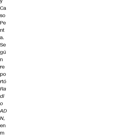
y
Ca
so
Pe
nt
a.
Se
gú
n
re
po
rtó
Ra
di
o
AD
N
,
en
m