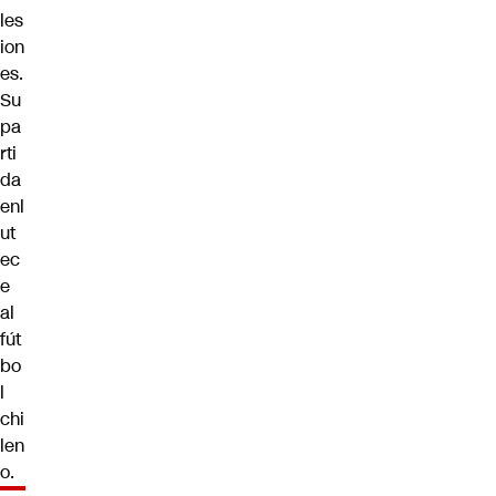
les
ion
es.
Su
pa
rti
da
enl
ut
ec
e
al
fút
bo
l
chi
len
o.