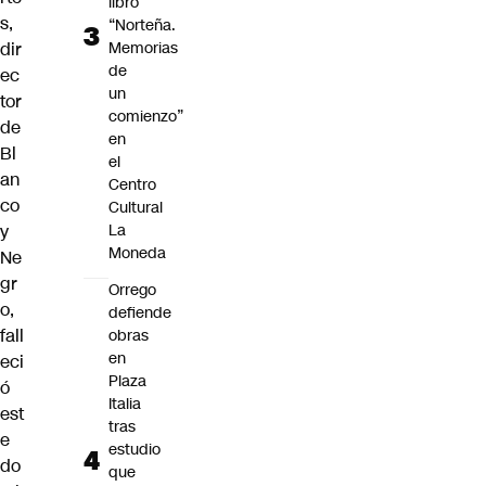
libro
s,
“Norteña.
Memorias
dir
de
ec
un
tor
comienzo”
de
en
Bl
el
an
Centro
co
Cultural
La
y
Moneda
Ne
gr
Orrego
o,
defiende
fall
obras
en
eci
Plaza
ó
Italia
est
tras
e
estudio
do
que