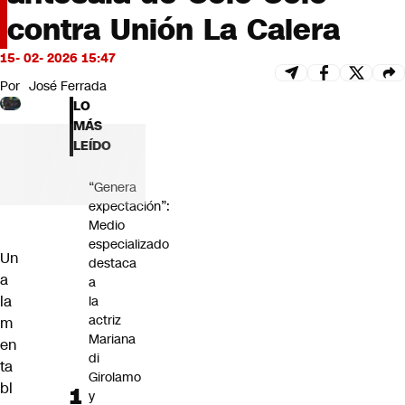
Futuro 360
contra Unión La Calera
Opinión
15- 02- 2026 15:47
Por
José Ferrada
LO
MÁS
LEÍDO
“Genera
expectación”:
Medio
especializado
Un
destaca
a
a
la
la
actriz
m
Mariana
en
di
ta
Girolamo
bl
y