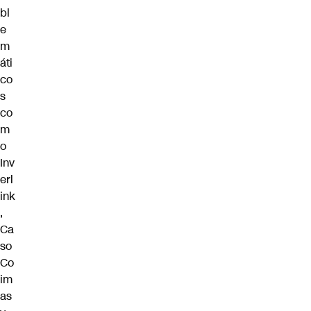
bl
e
m
áti
co
s
co
m
o
Inv
erl
ink
,
Ca
so
Co
im
as