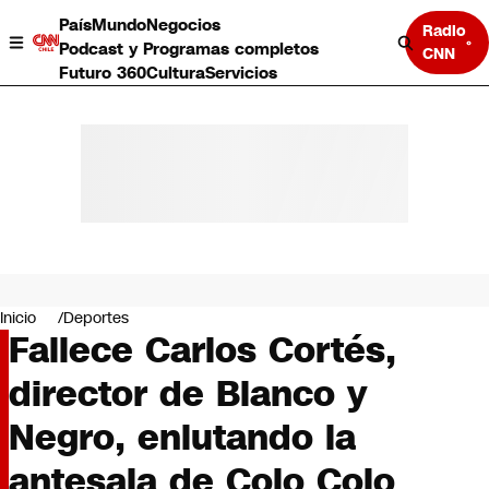
País
Mundo
Negocios
Radio
Podcast y Programas completos
CNN
Futuro 360
Cultura
Servicios
País
Mundo
Negocios
Inicio
Deportes
Fallece Carlos Cortés,
Deportes
Programas completos
director de Blanco y
Cultura
Servicios
Negro, enlutando la
Bits
CNN Data
antesala de Colo Colo
CNN tiempo