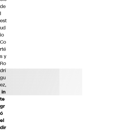
de
l
est
ud
io
Co
rté
s y
Ro
drí
gu
ez,
in
te
gr
ó
el
dir