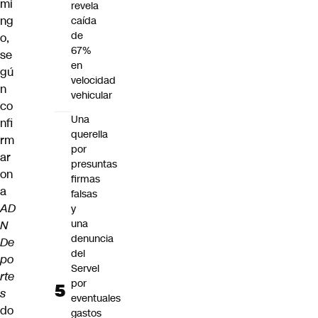
mi
revela
ng
caída
de
o,
67%
se
en
gú
velocidad
n
vehicular
co
Una
nfi
querella
rm
por
ar
presuntas
on
firmas
a
falsas
AD
y
una
N
denuncia
De
del
po
Servel
rte
por
s
eventuales
do
gastos