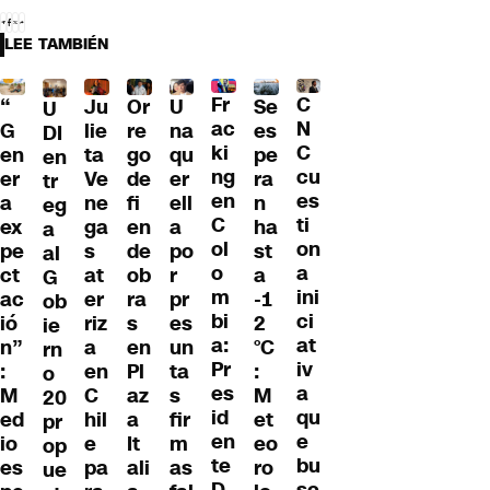
LEE TAMBIÉN
Fr
C
“
Ju
Or
U
Se
U
ac
N
G
lie
re
na
es
DI
ki
C
en
ta
go
qu
pe
en
ng
cu
er
Ve
de
er
ra
tr
en
es
a
ne
fi
ell
n
eg
C
ti
ex
ga
en
a
ha
a
ol
on
pe
s
de
po
st
al
o
a
ct
at
ob
r
a
G
m
ini
ac
er
ra
pr
-1
ob
bi
ci
ió
riz
s
es
2
ie
a:
at
n”
a
en
un
°C
rn
Pr
iv
:
en
Pl
ta
:
o
es
a
M
C
az
s
M
20
id
qu
ed
hil
a
fir
et
pr
en
e
io
e
It
m
eo
op
te
bu
es
pa
ali
as
ro
ue
D
sc