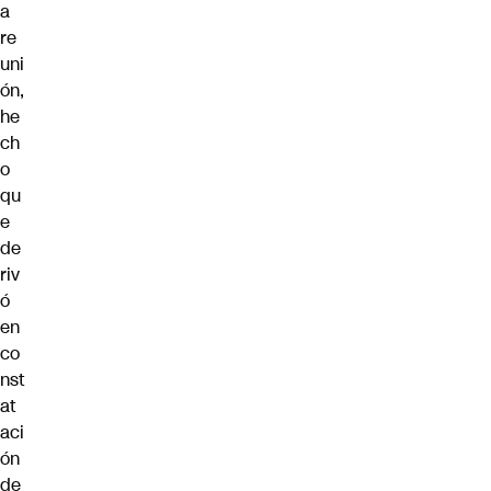
a
re
uni
ón,
he
ch
o
qu
e
de
riv
ó
en
co
nst
at
aci
ón
de