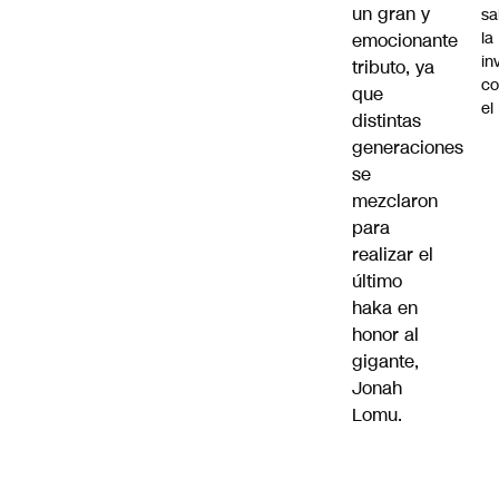
un gran y
sa
la
emocionante
in
tributo, ya
co
que
el
distintas
generaciones
se
mezclaron
para
realizar el
último
haka en
honor al
gigante,
Jonah
Lomu.