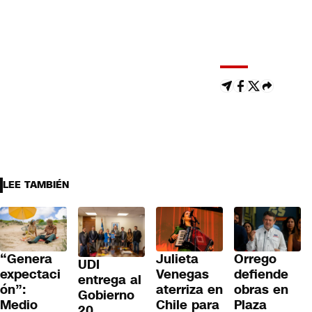
LEE TAMBIÉN
“Genera
Julieta
Orrego
UDI
expectaci
Venegas
defiende
entrega al
ón”:
aterriza en
obras en
Gobierno
Medio
Chile para
Plaza
20