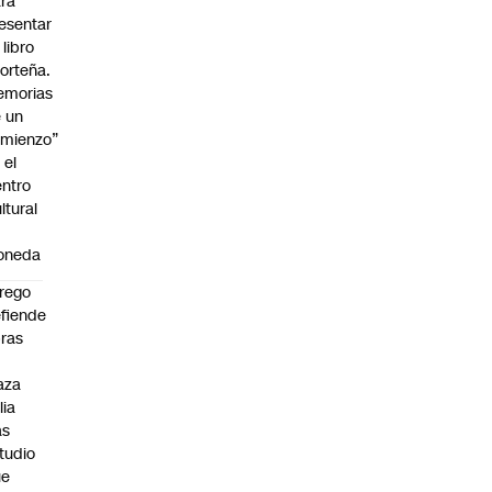
ra
esentar
 libro
orteña.
emorias
 un
mienzo”
 el
ntro
ltural
a
oneda
rego
fiende
ras
n
aza
lia
as
tudio
ue