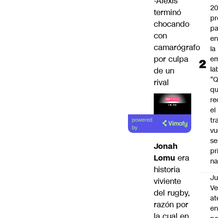
-Alexis
2
terminó
pr
chocando
pa
con
en
camarógrafo
la
por culpa
em
la
de un
“
rival
q
re
el
tr
powered
by
vu
se
Jonah
pr
Lomu
era
na
historia
Ju
viviente
V
del rugby,
at
razón por
en
la cual en