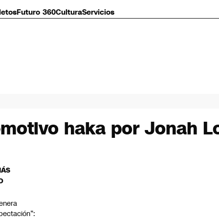
letos
Futuro 360
Cultura
Servicios
 emotivo haka por Jonah 
MÁS
O
enera
pectación”: