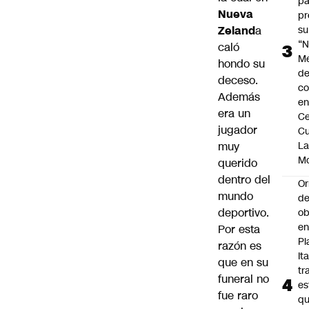
pa
Nueva
pr
su
Zeland
a
“N
caló
M
hondo su
de
deceso.
co
Además
en
era un
Ce
jugador
Cu
L
muy
M
querido
dentro del
Or
mundo
de
deportivo.
ob
e
Por esta
Pl
razón es
Ita
que en su
tr
funeral no
es
fue raro
q