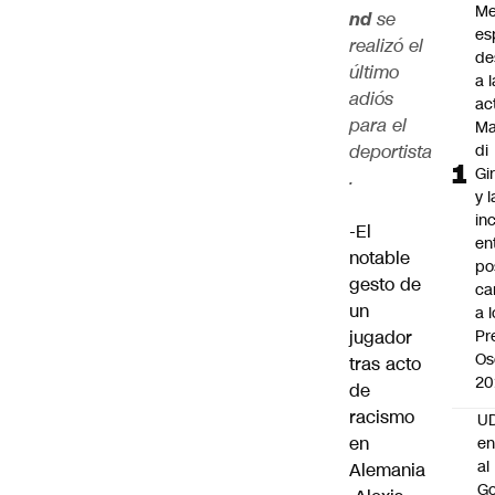
Me
nd
se
es
realizó el
de
último
a l
adiós
ac
para el
Ma
deportista
di
Gi
.
y l
in
-El
en
notable
po
gesto de
ca
un
a 
jugador
Pr
Os
tras acto
20
de
racismo
UD
en
en
al
Alemania
Go