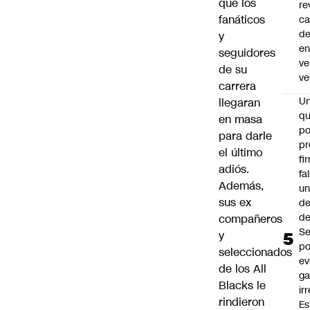
que los
re
fanáticos
ca
d
y
e
seguidores
ve
de su
ve
carrera
U
llegaran
qu
en masa
po
para darle
pr
el último
fi
adiós.
fa
Además,
u
sus ex
de
de
compañeros
Se
y
po
seleccionados
ev
de los All
ga
Blacks le
ir
rindieron
Es