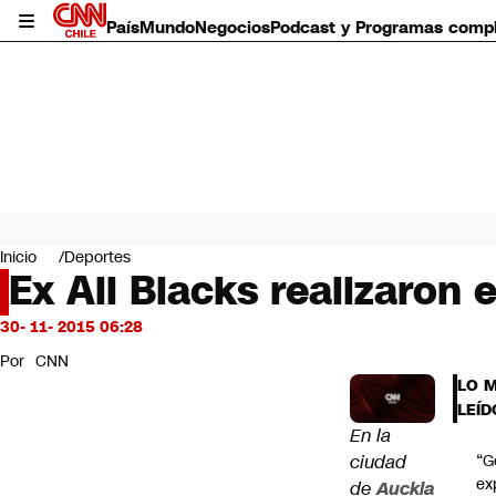
País
Mundo
Negocios
Podcast y Programas comp
País
Mundo
Inicio
Deportes
Negocios
Ex All Blacks realizaron
Deportes
Programas completos
30- 11- 2015 06:28
Cultura
Por
CNN
Servicios
LO 
Bits
LEÍD
CNN Data
En la
CNN tiempo
ciudad
“G
Futuro 360
ex
de
Auckla
Opinión