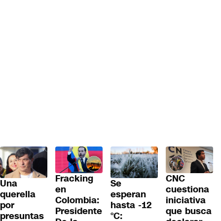
Fracking
CNC
Una
Se
en
cuestiona
querella
esperan
Colombia:
iniciativa
por
hasta -12
Presidente
que busca
presuntas
°C: