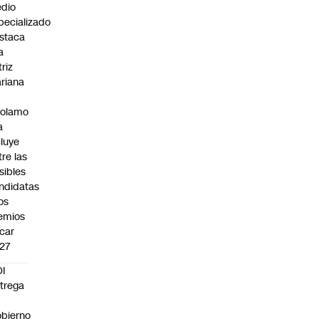
dio
pecializado
staca
a
triz
riana
rolamo
a
cluye
tre las
sibles
ndidatas
los
emios
car
27
I
trega
bierno