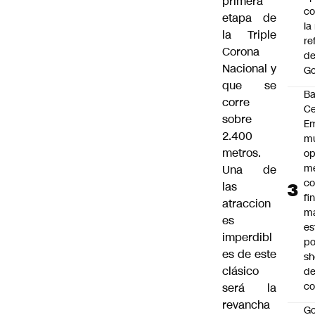
primera
co
etapa de
la
la Triple
re
Corona
de
Nacional y
Go
que se
B
corre
Ce
sobre
E
2.400
mu
metros.
op
me
Una de
co
las
fi
atraccion
m
es
es
imperdibl
po
es de este
s
clásico
d
co
será la
revancha
Go