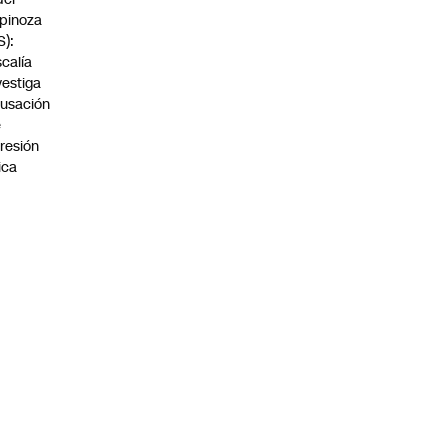
pinoza
S):
scalía
vestiga
usación
e
resión
sica