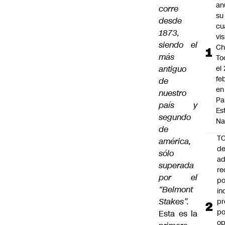
an
corre
su
desde
cu
1873,
vis
siendo el
Ch
más
To
antiguo
el
fe
de
en
nuestro
Pa
país y
Es
segundo
Na
de
T
américa,
de
sólo
ad
superada
re
por el
po
“Belmont
in
Stakes”.
pr
po
Esta es la
op