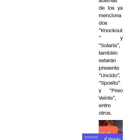
además
de los ya
menciona
dos
“Knockout
” y
“Solaria”,
también
estarán
presente
“Uncido”,
“Sposito”
y “Peso
Veinte”,
entre
otros.
Lea el
powered