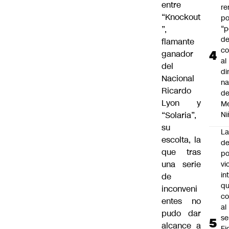
entre
r
“Knockout
po
”,
“p
d
flamante
co
ganador
al
del
di
Nacional
na
Ricardo
d
Lyon y
Me
“Solaria”,
Ni
su
L
escolta, la
de
que tras
po
una serie
vi
in
de
q
inconveni
c
entes no
al
pudo dar
se
alcance a
Fi