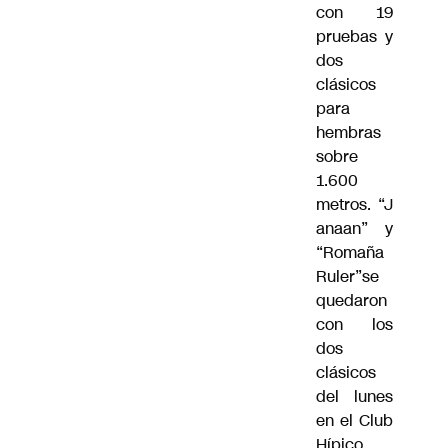
con 19
pruebas y
dos
clásicos
para
hembras
sobre
1.600
metros.
“J
anaan” y
“Romaña
Ruler”se
quedaron
con los
dos
clásicos
del lunes
en el Club
Hípico