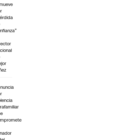
emueve
r
érdida
e
nfianza”
rector
cional
e
jor
ñez
a
nuncia
r
olencia
trafamiliar
ue
ompromete
nador
del