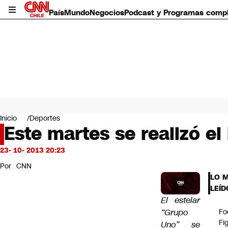
País
Mundo
Negocios
Podcast y Programas comp
País
Mundo
Inicio
Deportes
Negocios
Este martes se realizó el
Deportes
Programas completos
23- 10- 2013 20:23
Cultura
Por
CNN
Servicios
LO 
Bits
LEÍD
CNN Data
El estelar
CNN tiempo
“Grupo
Fo
Futuro 360
Fi
Uno” se
Opinión