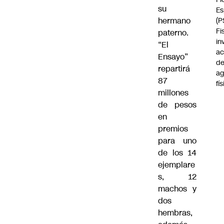
su
Es
hermano
(P
Fi
paterno.
in
“El
ac
Ensayo”
d
repartirá
ag
87
fí
millones
de pesos
en
premios
para uno
de los 14
ejemplare
s, 12
machos y
dos
hembras,