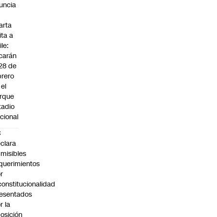
uncia
arta
ita a
ile:
carán
 28 de
brero
 el
rque
tadio
cional
C
clara
misibles
querimientos
r
constitucionalidad
esentados
r la
osición