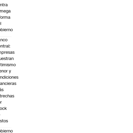
ntra
 mega
forma
l
bierno
anco
ntral:
mpresas
estran
timismo
nor y
ndiciones
nancieras
ás
trechas
r
hock
e
stos
bierno