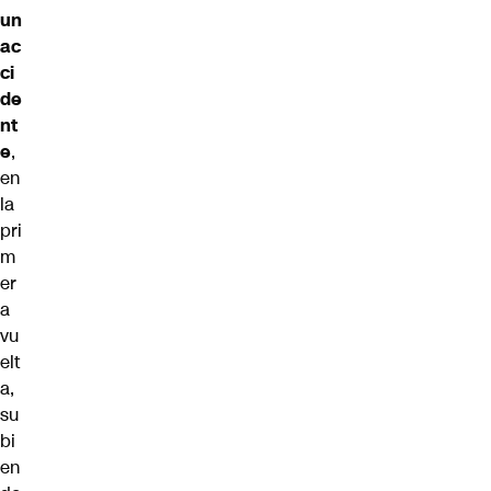
un
ac
ci
de
nt
e
,
en
la
pri
m
er
a
vu
elt
a,
su
bi
en