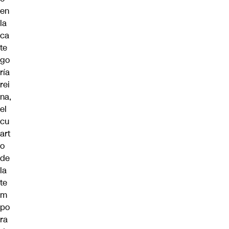
en
la
ca
te
go
ría
rei
na,
el
cu
art
o
de
la
te
m
po
ra