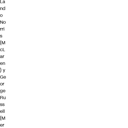
La
nd
o
No
rri
s
(M
cL
ar
en
) y
Ge
or
ge
Ru
ss
ell
(M
er