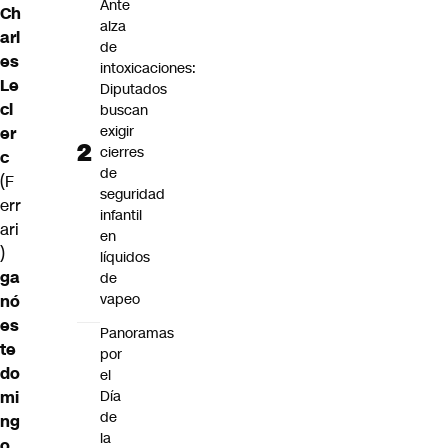
Ante
Ch
alza
arl
de
es
intoxicaciones:
Le
Diputados
cl
buscan
exigir
er
cierres
c
de
(F
seguridad
err
infantil
ari
en
)
líquidos
ga
de
vapeo
nó
es
Panoramas
te
por
do
el
Día
mi
de
ng
la
o