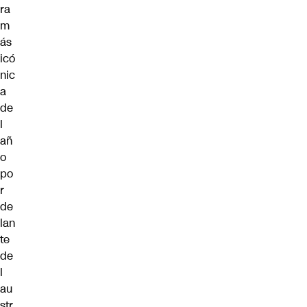
ra
m
ás
icó
nic
a
de
l
añ
o
po
r
de
lan
te
de
l
au
str