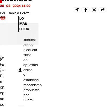
Futuro 360
26- 05- 2024 11:29
Opinión
Por
Daniela Pérez
LO
MÁS
LEÍDO
Tribunal
ordena
bloquear
sitios
(E
de
FE
apuestas
) –
online
y
El
establece
m
mecanismo
on
propuesto
eg
por
as
Subtel
co