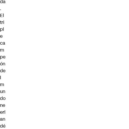
da
.
El
tri
pl
e
ca
m
pe
ón
de
l
m
un
do
ne
erl
an
dé