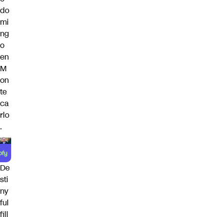
do
mi
ng
o
en
M
on
te
ca
rlo
.
De
sti
ny
ful
fill