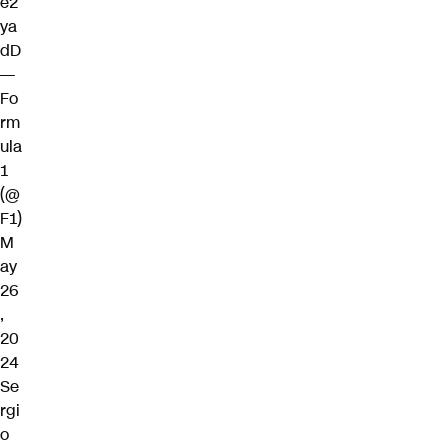
e2
ya
dD
—
Fo
rm
ula
1
(@
F1)
M
ay
26
,
20
24
Se
rgi
o