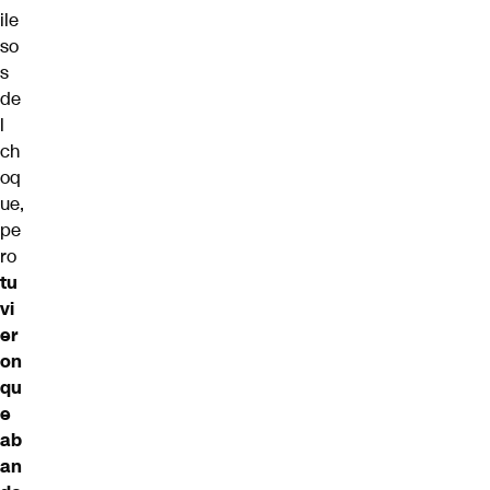
ile
so
s
de
l
ch
oq
ue,
pe
ro
tu
vi
er
on
qu
e
ab
an