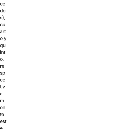
ce
de
s),
cu
art
o y
qu
int
o,
re
sp
ec
tiv
a
m
en
te
est
e