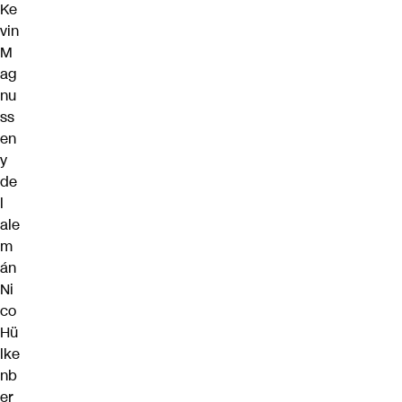
Ke
vin
M
ag
nu
ss
en
y
de
l
ale
m
án
Ni
co
Hü
lke
nb
er