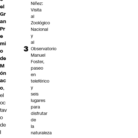
Niñez:
el
Visita
Gr
al
an
Zoológico
Pr
Nacional
y
e
al
mi
Observatorio
o
Manuel
de
Foster,
M
paseo
ón
en
ac
teleférico
y
o
,
seis
el
lugares
oc
para
tav
disfrutar
o
de
de
la
l
naturaleza