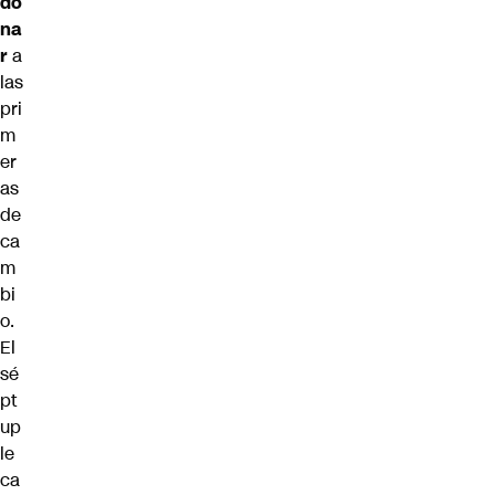
do
na
r
a
las
pri
m
er
as
de
ca
m
bi
o.
El
sé
pt
up
le
ca