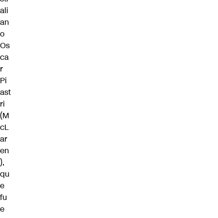
ali
an
o
Os
ca
r
Pi
ast
ri
(M
cL
ar
en
),
qu
e
fu
e