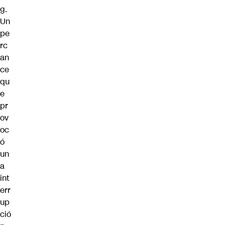
g.
Un
pe
rc
an
ce
qu
e
pr
ov
oc
ó
un
a
int
err
up
ció