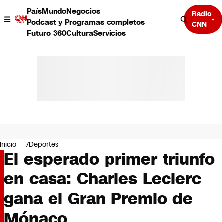
País
Mundo
Negocios
Radio
Podcast y Programas completos
CNN
Futuro 360
Cultura
Servicios
País
Mundo
Negocios
Inicio
Deportes
El esperado primer triunfo
Deportes
Programas completos
en casa: Charles Leclerc
Cultura
Servicios
gana el Gran Premio de
Bits
CNN Data
Mónaco
CNN tiempo