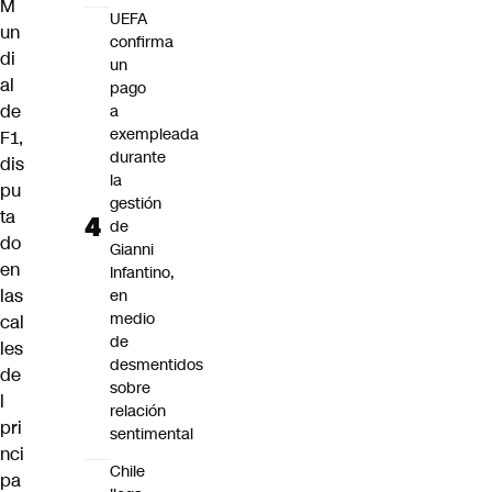
M
UEFA
un
confirma
di
un
al
pago
de
a
exempleada
F1,
durante
dis
la
pu
gestión
ta
de
do
Gianni
en
Infantino,
las
en
medio
cal
de
les
desmentidos
de
sobre
l
relación
pri
sentimental
nci
Chile
pa