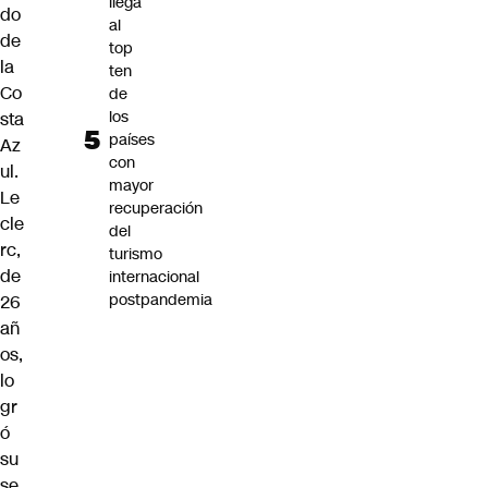
llega
do
al
de
top
la
ten
Co
de
los
sta
países
Az
con
ul.
mayor
Le
recuperación
cle
del
rc,
turismo
de
internacional
postpandemia
26
añ
os,
lo
gr
ó
su
se