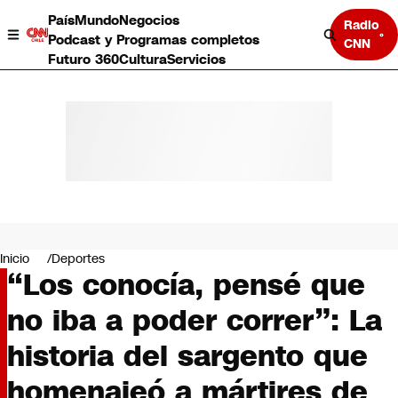
País
Mundo
Negocios
Radio
Podcast y Programas completos
CNN
Futuro 360
Cultura
Servicios
País
Mundo
Negocios
Inicio
Deportes
“Los conocía, pensé que
Deportes
Programas completos
no iba a poder correr”: La
Cultura
Servicios
historia del sargento que
Bits
CNN Data
homenajeó a mártires de
CNN tiempo