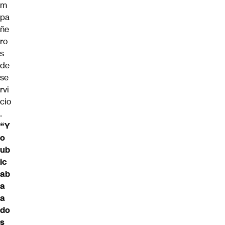
m
pa
ñe
ro
s
de
se
rvi
cio
.
“Y
o
ub
ic
ab
a
a
do
s