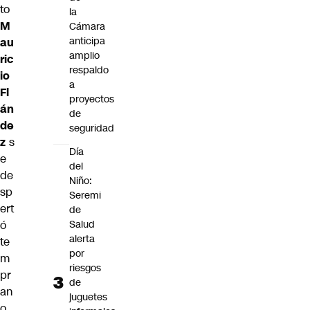
to
la
M
Cámara
anticipa
au
amplio
ric
respaldo
io
a
Fl
proyectos
án
de
de
seguridad
z
s
Día
e
del
de
Niño:
sp
Seremi
ert
de
Salud
ó
alerta
te
por
m
riesgos
pr
de
an
juguetes
o