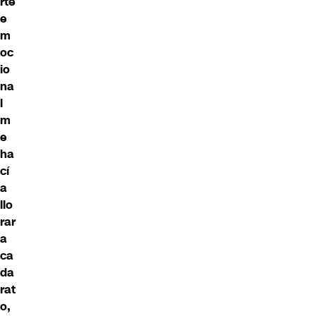
rte
e
m
oc
io
na
l
m
e
ha
cí
a
llo
rar
a
ca
da
rat
o,