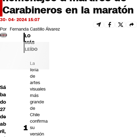
Futuro 360
Carabineros en la maratón
Opinión
30- 04- 2024 15:07
Por
Fernanda Castillo Álvarez
LO
MÁS
LEÍDO
La
feria
de
artes
Sá
visuales
ba
más
do
grande
de
27
Chile
de
confirma
ab
su
ril,
versión