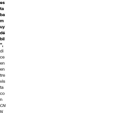
es
ta
ba
m
uy
dé
bil
”,
di
ce
en
en
tre
vis
ta
co
n
CN
N