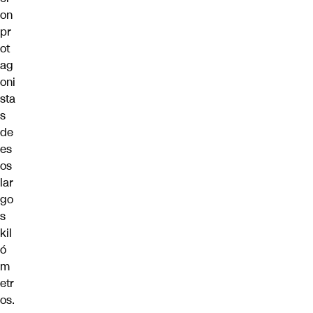
on
pr
ot
ag
oni
sta
s
de
es
os
lar
go
s
kil
ó
m
etr
os.