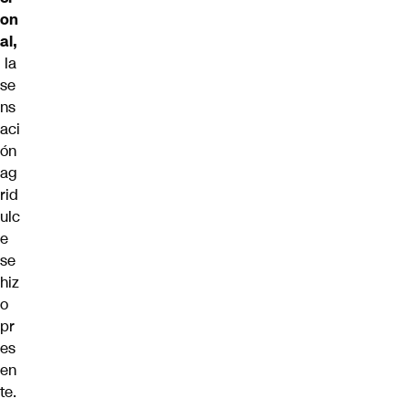
on
al,
la
se
ns
aci
ón
ag
rid
ulc
e
se
hiz
o
pr
es
en
te.