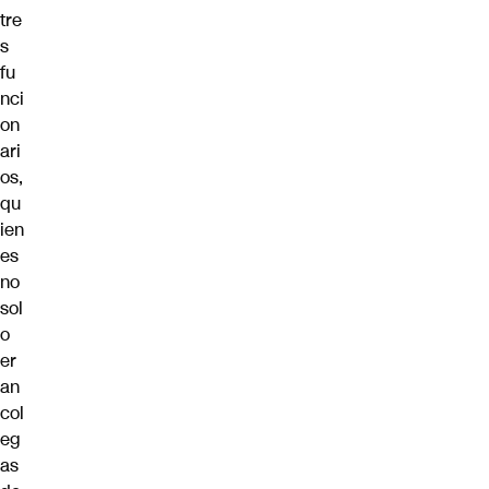
tre
s
fu
nci
on
ari
os,
qu
ien
es
no
sol
o
er
an
col
eg
as