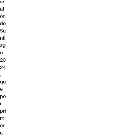
ar
at
ón
de
Sa
nti
ag
o
20
24
,
qu
e
po
r
pri
m
er
a