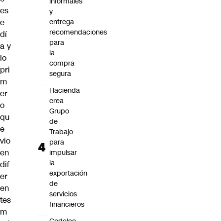
informales
es
y
entrega
e
recomendaciones
dí
para
a y
la
lo
compra
pri
segura
m
Hacienda
er
crea
o
Grupo
qu
de
e
Trabajo
vio
para
en
impulsar
la
dif
exportación
er
de
en
servicios
tes
financieros
m