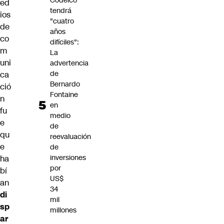
Codelco
ed
tendrá
ios
"cuatro
de
años
co
difíciles":
m
La
uni
advertencia
de
ca
Bernardo
ció
Fontaine
n
en
fu
medio
e
de
qu
reevaluación
e
de
inversiones
ha
por
bí
US$
an
34
di
mil
sp
millones
ar