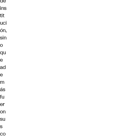
de
ins
tit
uci
ón,
sin
o
qu
e
ad
e
m
ás
fu
er
on
su
s
co