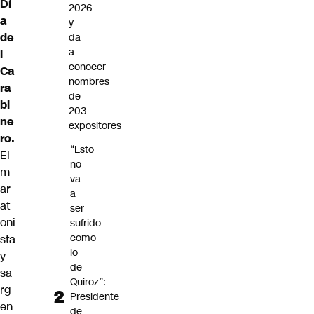
Dí
2026
a
y
de
da
a
l
conocer
Ca
nombres
ra
de
bi
203
ne
expositores
ro.
“Esto
El
no
m
va
ar
a
at
ser
oni
sufrido
como
sta
lo
y
de
sa
Quiroz”:
rg
Presidente
en
de