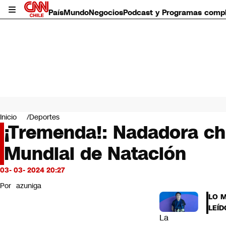
País
Mundo
Negocios
Podcast y Programas comp
País
Mundo
Inicio
Deportes
Negocios
¡Tremenda!: Nadadora chi
Deportes
Mundial de Natación
Programas completos
Cultura
Servicios
03- 03- 2024 20:27
Bits
Por
azuniga
CNN Data
LO 
CNN tiempo
LEÍD
Futuro 360
La
Opinión