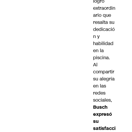
logro
extraordin
ario que
resalta su
dedicació
n y
habilidad
en la
piscina.
Al
compartir
su alegría
en las
redes
sociales,
Busch
expresó
su
satisfacci