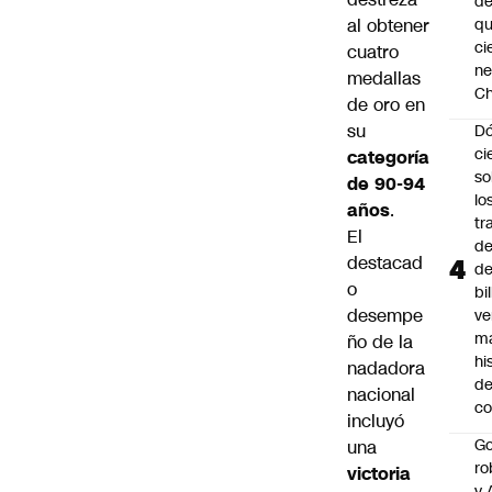
de
q
al obtener
ci
cuatro
ne
medallas
Ch
de oro en
su
Dó
ci
categoría
so
de 90-94
lo
años
.
tr
El
de
destacad
de
o
bi
desempe
ve
m
ño de la
hi
nadadora
de
nacional
co
incluyó
Go
una
ro
victoria
y 