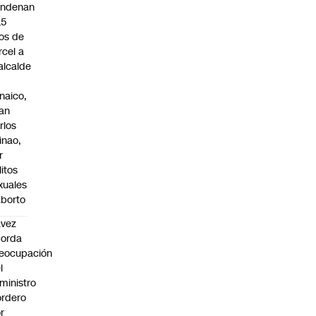
ndenan
15
os de
rcel a
alcalde
naico,
an
rlos
inao,
r
litos
xuales
aborto
avez
borda
eocupación
l
ministro
rdero
r