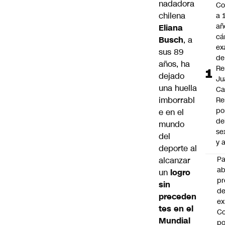
nadadora
Co
chilena
a 
añ
Eliana
cá
Busch
, a
ex
sus 89
de
años, ha
Re
dejado
Ju
una huella
Ca
imborrabl
Re
po
e en el
de
mundo
se
del
y 
deporte al
P
alcanzar
a
un
logro
pr
sin
de
preceden
ex
tes en el
Co
Mundial
po