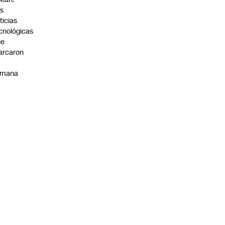
s
ticias
cnológicas
ue
arcaron
emana