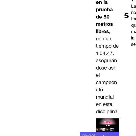
en la
La
prueba
no
de 50
te
metros
q
libres
,
m
la
con un
s
tiempo de
1:04.47,
asegurán
dose así
el
campeon
ato
mundial
en esta
disciplina.
Lea el
powered