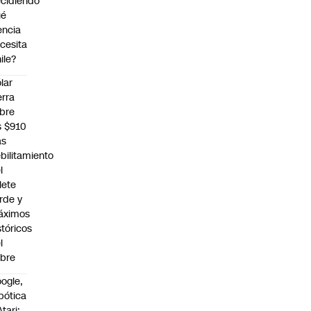
cidiendo
ué
encia
cesita
ile?
lar
erra
bre
s $910
as
bilitamiento
l
llete
rde y
áximos
stóricos
l
bre
ogle,
bótica
Atari: