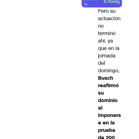
artículo
by
Pero su
actuación
no
terminó
ahí, ya
que en la
jornada
del
domingo,
Busch
reafirmó
su
dominio
al
imponers
e en la
prueba
de 200