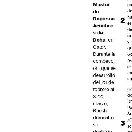
Máster
cr
de
de
n
Deportes
es
Acuático
d
s de
ex
Doha
, en
y 
Qatar.
qu
Durante la
Go
"e
competici
si
ón, que se
m
desarrolló
au
del 23 de
C
febrero al
de
3 de
Dr
marzo,
Pa
Busch
So
demostró
¿
su
se
destreza