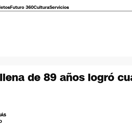
letos
Futuro 360
Cultura
Servicios
lena de 89 años logró cu
MÁS
O