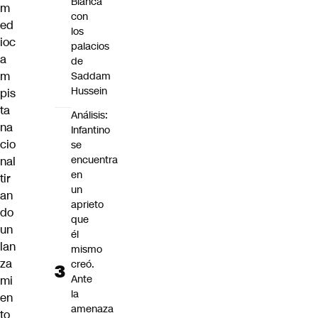
Blanca
m
con
ed
los
ioc
palacios
a
de
m
Saddam
Hussein
pis
ta
Análisis:
na
Infantino
cio
se
encuentra
nal
en
tir
un
an
aprieto
do
que
un
él
lan
mismo
za
creó.
Ante
mi
la
en
amenaza
to