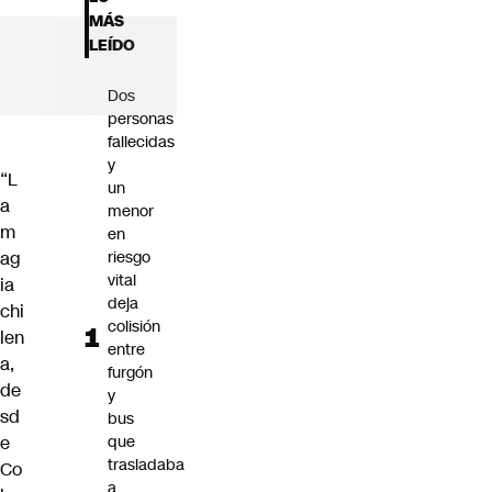
Futuro 360
MÁS
Opinión
LEÍDO
Dos
personas
fallecidas
y
“L
un
a
menor
m
en
ag
riesgo
vital
ia
deja
chi
colisión
len
entre
a,
furgón
de
y
sd
bus
e
que
trasladaba
Co
a