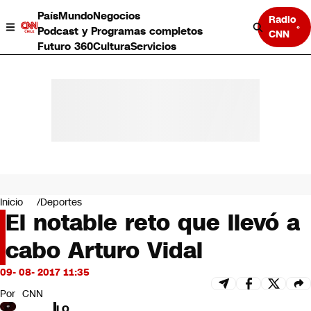
País
Mundo
Negocios
Radio
Podcast y Programas completos
CNN
Futuro 360
Cultura
Servicios
País
Mundo
Negocios
Inicio
Deportes
El notable reto que llevó a
Deportes
Programas completos
cabo Arturo Vidal
Cultura
Servicios
09- 08- 2017 11:35
Bits
CNN Data
Por
CNN
CNN tiempo
LO