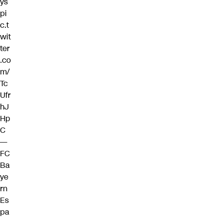
ys
pi
c.t
wit
ter
.co
m/
Tc
Ufr
hJ
Hp
C
—
FC
Ba
ye
rn
Es
pa