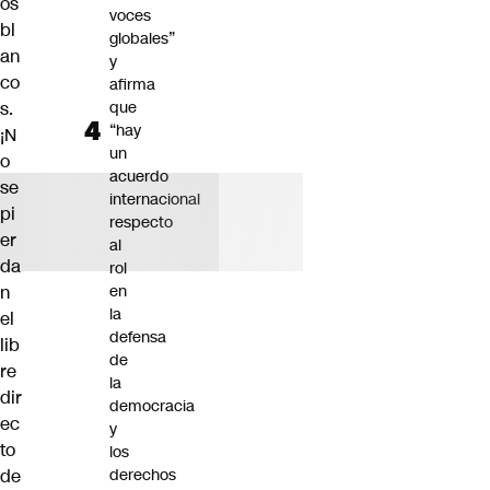
os
voces
bl
globales”
an
y
co
afirma
s.
que
“hay
¡N
un
o
acuerdo
se
internacional
pi
respecto
er
al
da
rol
n
en
la
el
defensa
lib
de
re
la
dir
democracia
ec
y
to
los
de
derechos