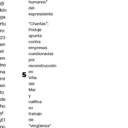
humanos”
@
del
kin
expresidente
ga
rtu
“Chantas”:
Poduje
ro
apunta
23
contra
en
empresas
el
cuestionadas
en
por
tre
reconstrucción
na
en
Viña
mi
del
en
Mar
to
y
de
califica
ho
su
y!
trabajo
¡El
de
"vergüenza"
no