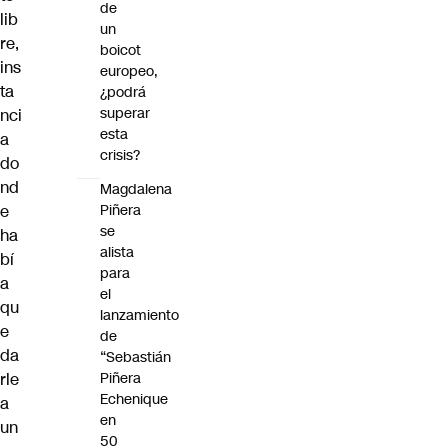
de
lib
un
re,
boicot
ins
europeo,
ta
¿podrá
superar
nci
esta
a
crisis?
do
nd
Magdalena
e
Piñera
se
ha
alista
bí
para
a
el
qu
lanzamiento
e
de
da
“Sebastián
rle
Piñera
Echenique
a
en
un
50