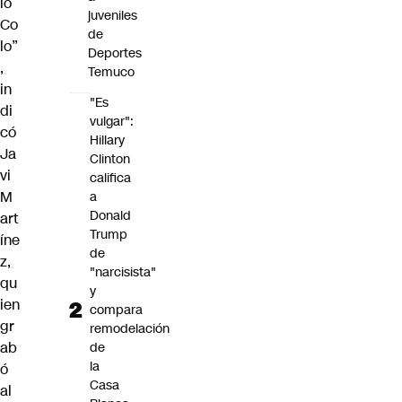
lo
juveniles
Co
de
lo”
Deportes
,
Temuco
in
"Es
di
vulgar":
có
Hillary
Ja
Clinton
vi
califica
M
a
Donald
art
Trump
íne
de
z,
"narcisista"
qu
y
ien
compara
gr
remodelación
ab
de
la
ó
Casa
al