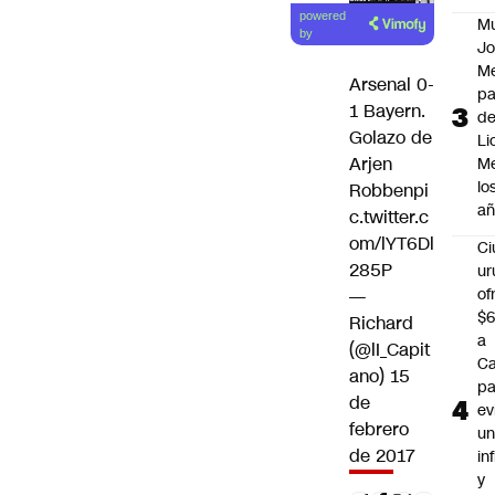
Lea el
powered
M
artículo
by
Jo
Me
Arsenal 0-
p
1 Bayern.
d
Golazo de
Li
Arjen
Me
lo
Robben
pi
añ
c.twitter.c
om/lYT6Dl
C
285P
ur
of
—
$6
Richard
a
(@lI_Capit
Ca
ano)
15
pa
de
ev
febrero
u
de 2017
in
y