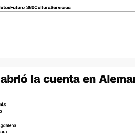
letos
Futuro 360
Cultura
Servicios
abrió la cuenta en Alema
MÁS
O
gdalena
ñera