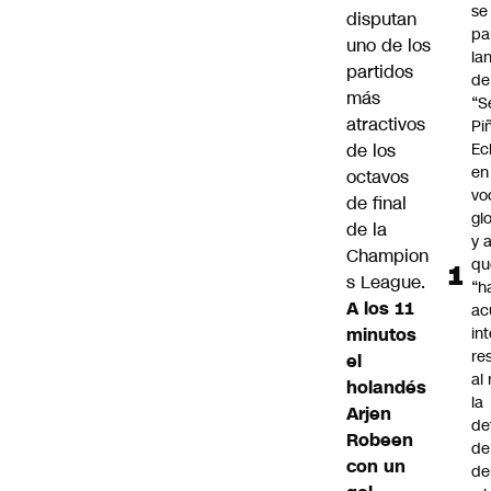
se
disputan
pa
uno de los
la
partidos
de
más
“S
atractivos
Pi
de los
Ec
en
octavos
vo
de final
gl
de la
y 
Champion
qu
s League.
“h
A los 11
ac
minutos
in
re
el
al 
holandés
la
Arjen
de
Robeen
de
con un
de