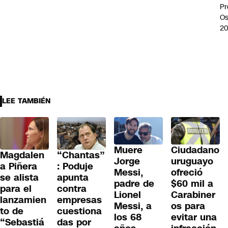
Pr
Os
2
LEE TAMBIÉN
Muere
Ciudadano
Magdalen
“Chantas”
Jorge
uruguayo
a Piñera
: Poduje
Messi,
ofreció
se alista
apunta
padre de
$60 mil a
para el
contra
Lionel
Carabiner
lanzamien
empresas
Messi, a
os para
to de
cuestiona
los 68
evitar una
“Sebastiá
das por