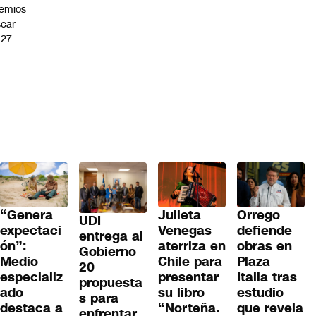
emios
car
027
“Genera
Julieta
Orrego
UDI
expectaci
Venegas
defiende
entrega al
ón”:
aterriza en
obras en
Gobierno
Medio
Chile para
Plaza
20
especializ
presentar
Italia tras
propuesta
ado
su libro
estudio
s para
destaca a
“Norteña.
que revela
enfrentar