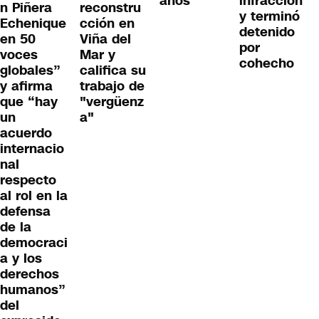
años
infracción
n Piñera
reconstru
y terminó
Echenique
cción en
detenido
en 50
Viña del
por
voces
Mar y
cohecho
globales”
califica su
y afirma
trabajo de
que “hay
"vergüenz
un
a"
acuerdo
internacio
nal
respecto
al rol en la
defensa
de la
democraci
a y los
derechos
humanos”
del