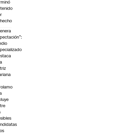
rminó
tenido
r
ohecho
enera
pectación”:
edio
pecializado
staca
la
triz
riana
rolamo
la
cluye
tre
s
sibles
ndidatas
los