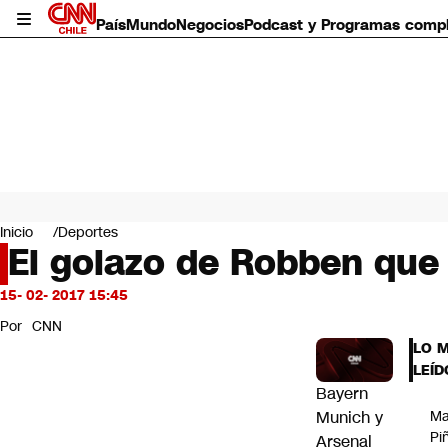
País
Mundo
Negocios
Podcast y Programas comp
País
Mundo
Inicio
Deportes
Negocios
El golazo de Robben que 
Deportes
Programas completos
15- 02- 2017 15:45
Cultura
Por
CNN
Servicios
LO 
Bits
LEÍD
CNN Data
Bayern
CNN tiempo
Munich y
Ma
Futuro 360
Pi
Arsenal
Opinión