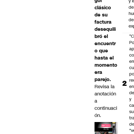
gol
y l
clásico
de
hu
de su
de
factura
ex
desequili
bró el
“C
Po
encuentr
ap
o que
co
hasta el
e
momento
cu
era
po
parejo.
re
Revisa la
en
de
anotación
y
a
ca
continuaci
su
ón.
tr
d
"v