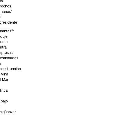
os
rechos
manos”
l
presidente
hantas”:
duje
unta
ntra
mpresas
estionadas
r
construcción
 Viña
l Mar
lifica
abajo
e
ergüenza"