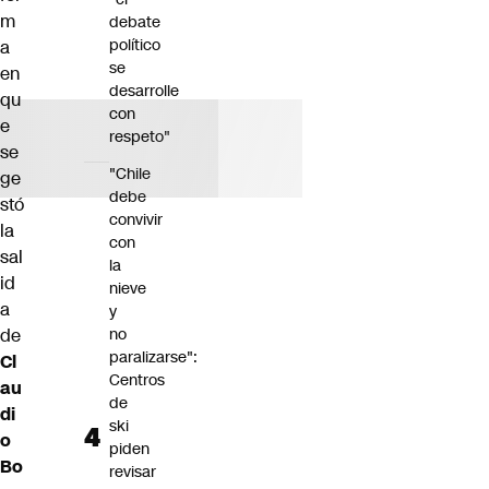
m
debate
político
a
se
en
desarrolle
qu
con
e
respeto"
se
"Chile
ge
debe
stó
convivir
la
con
sal
la
id
nieve
a
y
de
no
paralizarse":
Cl
Centros
au
de
di
ski
o
piden
Bo
revisar