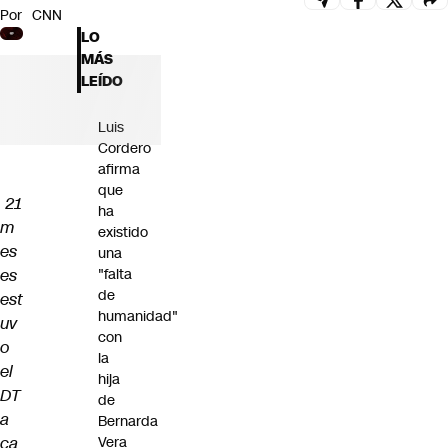
Por
CNN
Futuro 360
LO
Opinión
MÁS
LEÍDO
Luis
Cordero
afirma
que
21
ha
m
existido
es
una
es
"falta
de
est
humanidad"
uv
con
o
la
el
hija
DT
de
a
Bernarda
ca
Vera