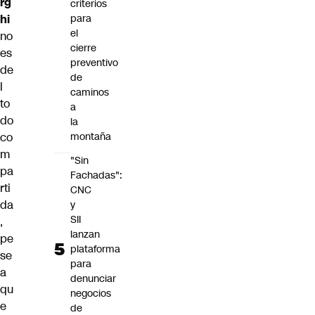
rg
criterios
hi
para
el
no
cierre
es
preventivo
de
de
l
caminos
to
a
do
la
co
montaña
m
"Sin
pa
Fachadas":
rti
CNC
da
y
SII
,
lanzan
pe
plataforma
se
para
a
denunciar
qu
negocios
e
de