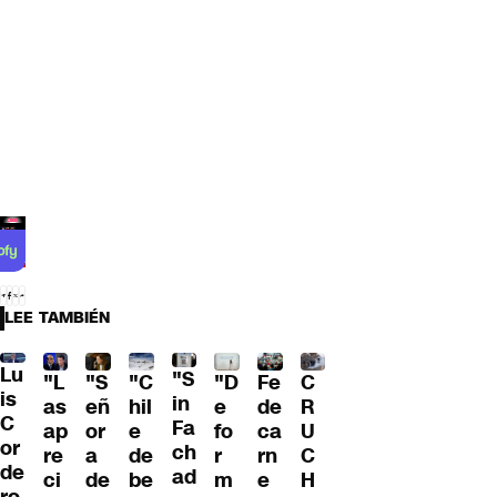
LEE TAMBIÉN
Lu
"S
"L
"S
"C
"D
Fe
C
is
in
as
eñ
hil
e
de
R
C
Fa
ap
or
e
fo
ca
U
or
ch
re
a
de
r
rn
C
de
ad
ci
de
be
m
e
H
ro