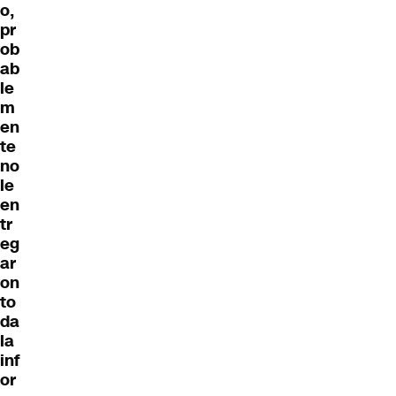
o,
pr
ob
ab
le
m
en
te
no
le
en
tr
eg
ar
on
to
da
la
inf
or