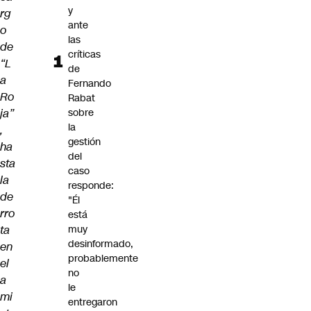
y
rg
ante
o
las
de
críticas
“L
de
a
Fernando
Ro
Rabat
ja”
sobre
la
,
gestión
ha
del
sta
caso
la
responde:
de
"Él
rro
está
ta
muy
desinformado,
en
probablemente
el
no
a
le
mi
entregaron