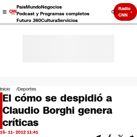
País
Mundo
Negocios
Radio
Podcast y Programas completos
CNN
Futuro 360
Cultura
Servicios
País
Mundo
Negocios
Inicio
Deportes
El cómo se despidió a
Deportes
Programas completos
Claudio Borghi genera
Cultura
Servicios
críticas
Bits
CNN Data
15- 11- 2012 11:41
CNN tiempo