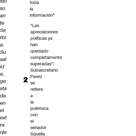
sto
toda
so
la
an
información"
te
"Las
Se
apreciaciones
rbi
políticas ya
a.
han
quedado
Su
completamente
sal
superadas":
id
Subsecretario
a,
Pavez
ge
se
sta
refiere
da
a
la
en
polémica
el
con
ext
el
ra
senador
nje
Squella