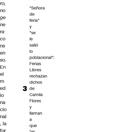
ro,
"Señora
no
de
ge
feria"
ne
y
ra
"se
co
le
salió
ns
lo
en
poblacional":
so.
Ferias
En
Libres
el
rechazan
m
dichos
ed
de
Camila
io
Flores
na
y
cio
llaman
nal
a
, la
que
for
"el