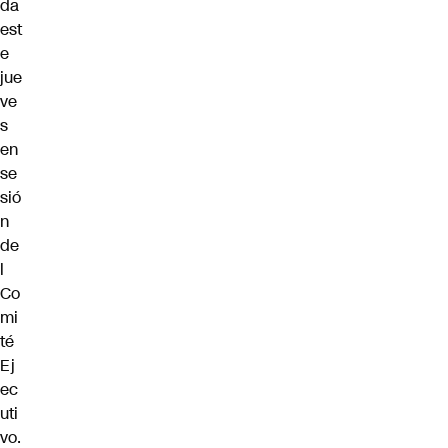
da
est
e
jue
ve
s
en
se
sió
n
de
l
Co
mi
té
Ej
ec
uti
vo.