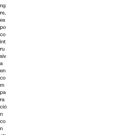
ng
re,
es
po
co
int
ru
siv
a
en
co
m
pa
ra
ció
n
co
n