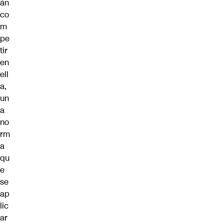
án
co
m
pe
tir
en
ell
a,
un
a
no
rm
a
qu
e
se
ap
lic
ar