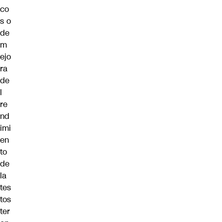
co
s o
de
m
ejo
ra
de
l
re
nd
imi
en
to
de
la
tes
tos
ter