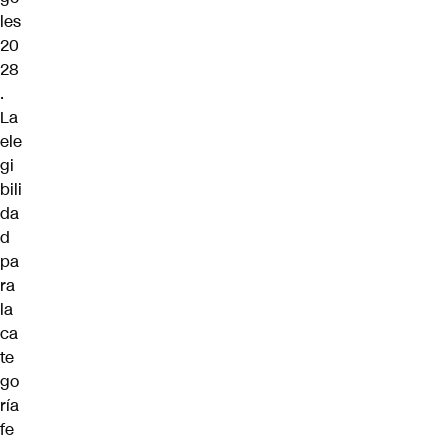
les
20
28
.
La
ele
gi
bili
da
d
pa
ra
la
ca
te
go
ría
fe