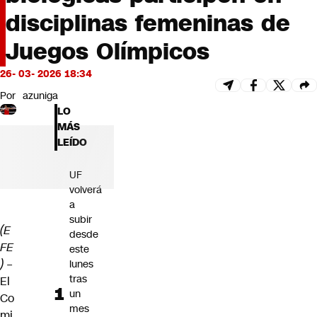
Futuro 360
disciplinas femeninas de
Opinión
Juegos Olímpicos
26- 03- 2026 18:34
Por
azuniga
LO
MÁS
LEÍDO
UF
volverá
a
subir
(E
desde
FE
este
) –
lunes
tras
El
un
Co
mes
mi