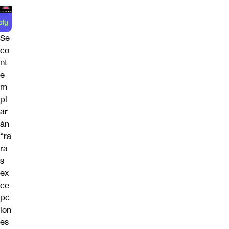
Se
co
nt
e
m
pl
ar
án
“ra
ra
s
ex
ce
pc
ion
es