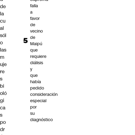
falla
de
a
la
favor
cu
de
al
vecino
sól
de
o
Maipú
las
que
requiere
m
diálisis
uje
y
re
que
s
había
bi
pedido
oló
consideración
gi
especial
por
ca
su
s
diagnóstico
po
dr