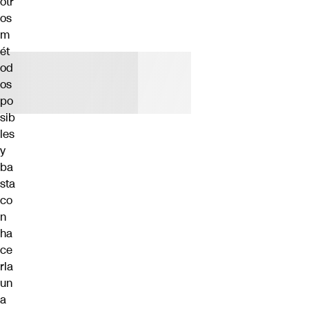
otr
os
m
ét
od
os
po
sib
les
y
ba
sta
co
n
ha
ce
rla
un
a