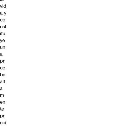
vid
a y
co
nst
itu
ye
un
a
pr
ue
ba
alt
a
m
en
te
pr
eci