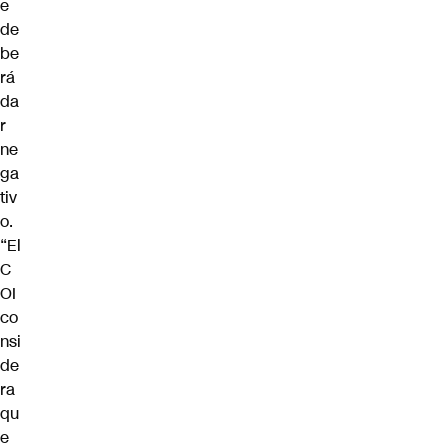
e
de
be
rá
da
r
ne
ga
tiv
o.
“El
C
OI
co
nsi
de
ra
qu
e