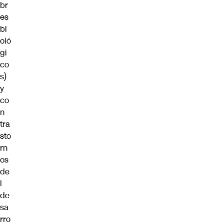
br
es
bi
oló
gi
co
s)
y
co
n
tra
sto
rn
os
de
l
de
sa
rro