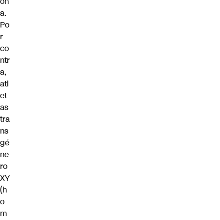
on
a.
Po
r
co
ntr
a,
atl
et
as
tra
ns
gé
ne
ro
XY
(h
o
m