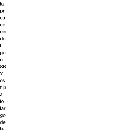
la
pr
es
en
cia
de
l
ge
n
SR
Y
es
fija
a
lo
lar
go
de
la