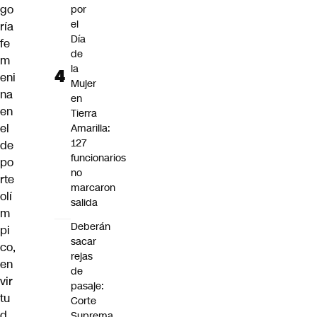
go
por
el
ría
Día
fe
de
m
la
eni
Mujer
na
en
en
Tierra
el
Amarilla:
127
de
funcionarios
po
no
rte
marcaron
olí
salida
m
Deberán
pi
sacar
co,
rejas
en
de
vir
pasaje:
tu
Corte
d
Suprema