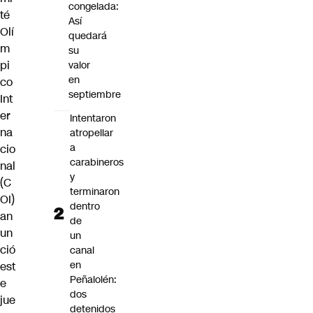
congelada:
té
Así
Olí
quedará
m
su
pi
valor
en
co
septiembre
Int
er
Intentaron
na
atropellar
a
cio
carabineros
nal
y
(C
terminaron
OI)
dentro
an
de
un
un
ció
canal
en
est
Peñalolén:
e
dos
jue
detenidos