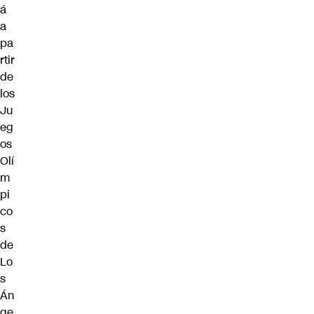
á
a
pa
rtir
de
los
Ju
eg
os
Olí
m
pi
co
s
de
Lo
s
Án
ge