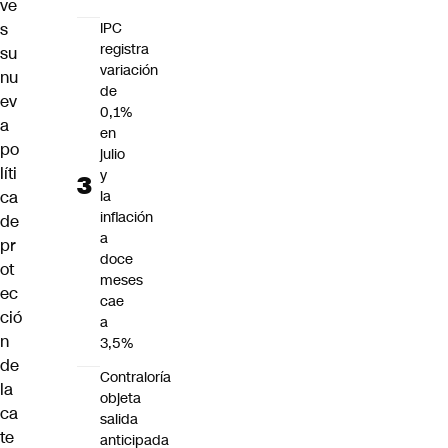
ve
IPC
s
registra
su
variación
nu
de
ev
0,1%
a
en
po
julio
líti
y
la
ca
inflación
de
a
pr
doce
ot
meses
ec
cae
ció
a
n
3,5%
de
Contraloría
la
objeta
ca
salida
te
anticipada