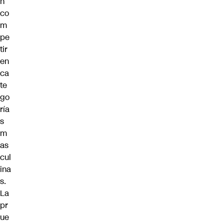
n
co
m
pe
tir
en
ca
te
go
ría
s
m
as
cul
ina
s.
La
pr
ue