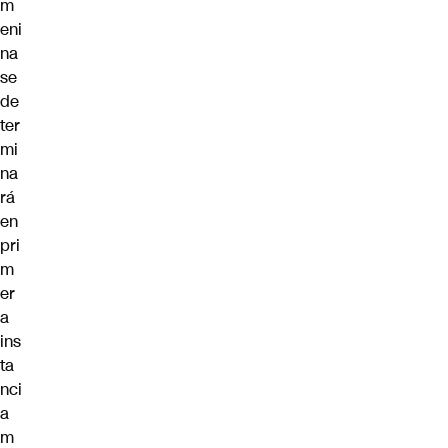
m
eni
na
se
de
ter
mi
na
rá
en
pri
m
er
a
ins
ta
nci
a
m