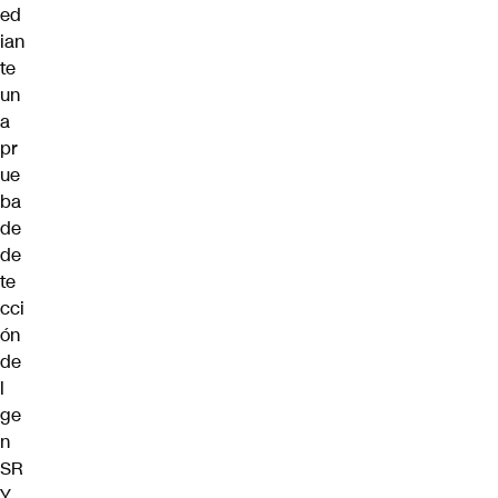
ed
ian
te
un
a
pr
ue
ba
de
de
te
cci
ón
de
l
ge
n
SR
Y,