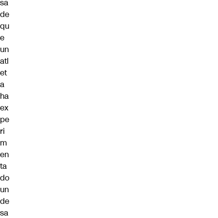
sa
de
qu
e
un
atl
et
a
ha
ex
pe
ri
m
en
ta
do
un
de
sa