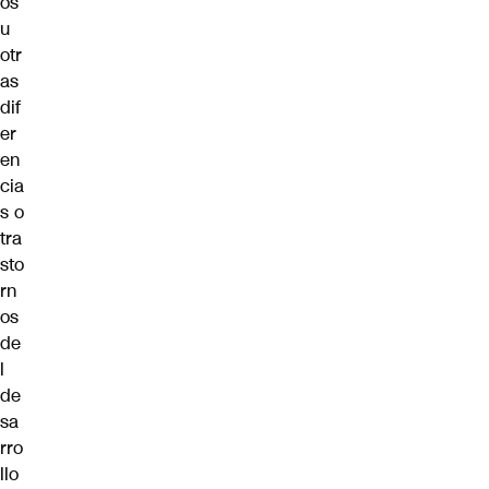
os
u
otr
as
dif
er
en
cia
s o
tra
sto
rn
os
de
l
de
sa
rro
llo