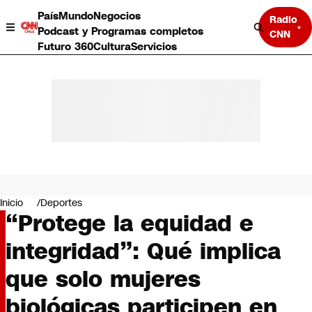
País
Mundo
Negocios
Radio
Podcast y Programas completos
CNN
Futuro 360
Cultura
Servicios
País
Mundo
Negocios
Inicio
Deportes
“Protege la equidad e
Deportes
Programas completos
integridad”: Qué implica
Cultura
Servicios
que solo mujeres
Bits
CNN Data
biológicas participen en
CNN tiempo