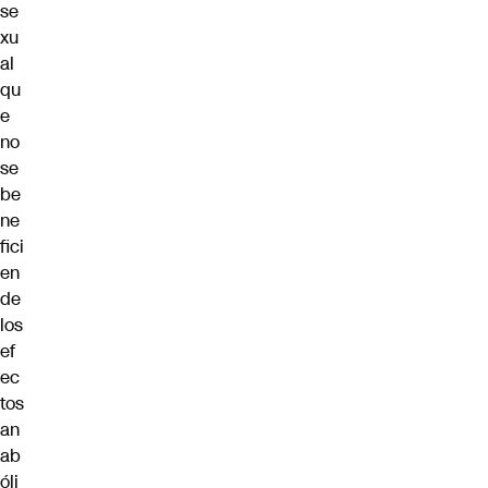
se
xu
al
qu
e
no
se
be
ne
fici
en
de
los
ef
ec
tos
an
ab
óli