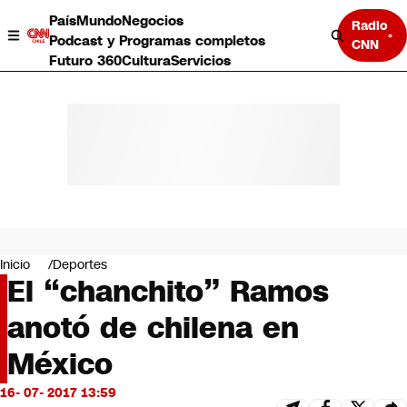
País
Mundo
Negocios
Radio
Podcast y Programas completos
CNN
Futuro 360
Cultura
Servicios
País
Mundo
Negocios
Inicio
Deportes
El “chanchito” Ramos
Deportes
Programas completos
anotó de chilena en
Cultura
Servicios
México
Bits
CNN Data
16- 07- 2017 13:59
CNN tiempo