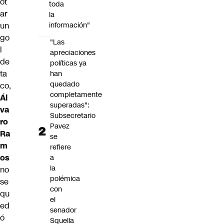
ot
toda
ar
la
un
información"
go
"Las
l
apreciaciones
de
políticas ya
ta
han
quedado
co
,
completamente
Ál
superadas":
va
Subsecretario
ro
Pavez
Ra
se
m
refiere
os
a
la
no
polémica
se
con
qu
el
ed
senador
ó
Squella