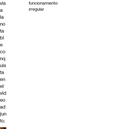
vis
funcionamiento
irregular
a
la
no
ta
bl
e
co
nq
uis
ta
en
el
vid
eo
ad
jun
to.