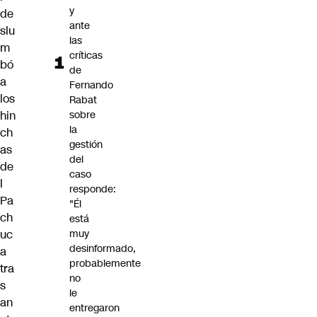
y
de
ante
slu
las
m
críticas
bó
de
a
Fernando
los
Rabat
hin
sobre
la
ch
gestión
as
del
de
caso
l
responde:
Pa
"Él
ch
está
uc
muy
desinformado,
a
probablemente
tra
no
s
le
an
entregaron