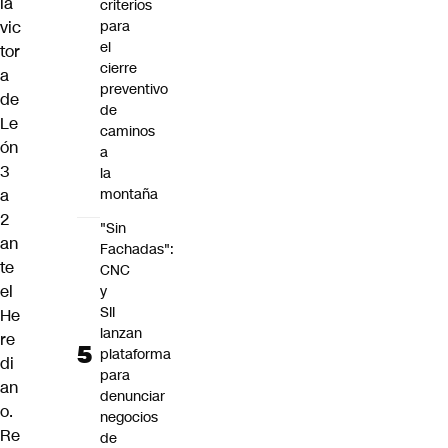
la
criterios
vic
para
el
tor
cierre
a
preventivo
de
de
Le
caminos
ón
a
3
la
a
montaña
2
"Sin
an
Fachadas":
te
CNC
el
y
SII
He
lanzan
re
plataforma
di
para
an
denunciar
o.
negocios
Re
de