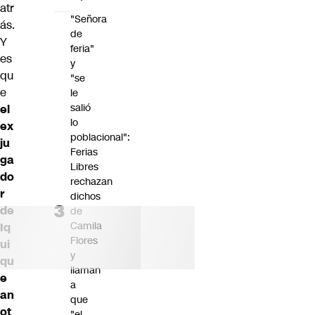
atr
"Señora
ás.
de
Y
feria"
es
y
qu
"se
e
le
salió
el
lo
ex
poblacional":
ju
Ferias
ga
Libres
do
rechazan
r
dichos
de
de
Camila
Iq
Flores
ui
y
qu
llaman
e
a
an
que
ot
"el