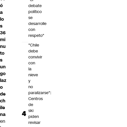
ó
debate
político
a
se
lo
desarrolle
s
con
36
respeto"
mi
"Chile
nu
debe
to
convivir
s
con
un
la
go
nieve
laz
y
o
no
paralizarse":
de
Centros
ch
de
ile
ski
na
piden
en
revisar