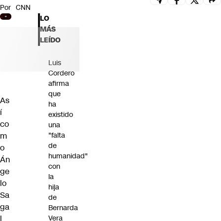
Por
CNN
Futuro 360
LO
Opinión
MÁS
LEÍDO
Luis
Cordero
afirma
que
As
ha
í
existido
co
una
m
"falta
de
o
humanidad"
Án
con
ge
la
lo
hija
Sa
de
ga
Bernarda
l
Vera