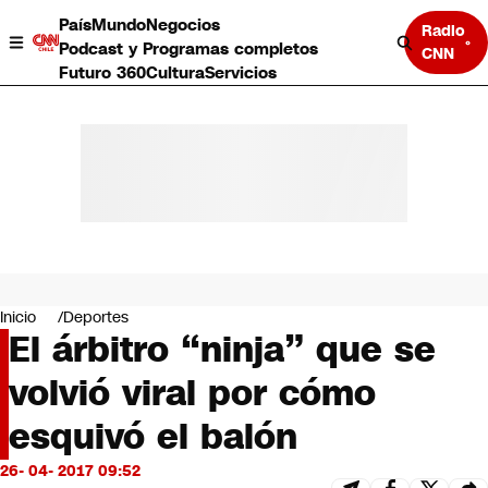
País
Mundo
Negocios
Radio
Podcast y Programas completos
CNN
Futuro 360
Cultura
Servicios
País
Mundo
Negocios
Inicio
Deportes
El árbitro “ninja” que se
Deportes
Programas completos
volvió viral por cómo
Cultura
Servicios
esquivó el balón
Bits
CNN Data
26- 04- 2017 09:52
CNN tiempo