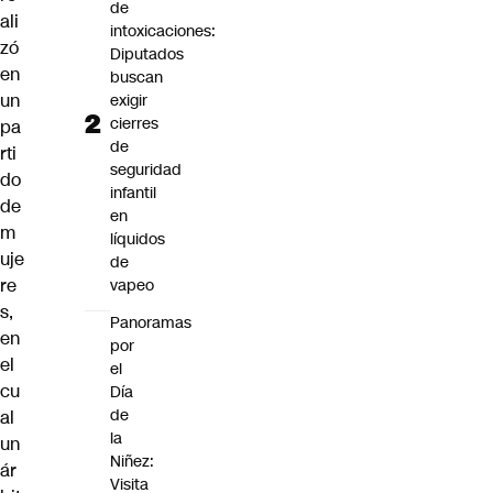
de
ali
intoxicaciones:
zó
Diputados
en
buscan
un
exigir
cierres
pa
de
rti
seguridad
do
infantil
de
en
m
líquidos
uje
de
re
vapeo
s,
Panoramas
en
por
el
el
cu
Día
de
al
la
un
Niñez:
ár
Visita