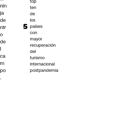
top
nin
ten
ja
de
de
los
países
ntr
con
o
mayor
de
recuperación
l
del
ca
turismo
m
internacional
po
postpandemia
.