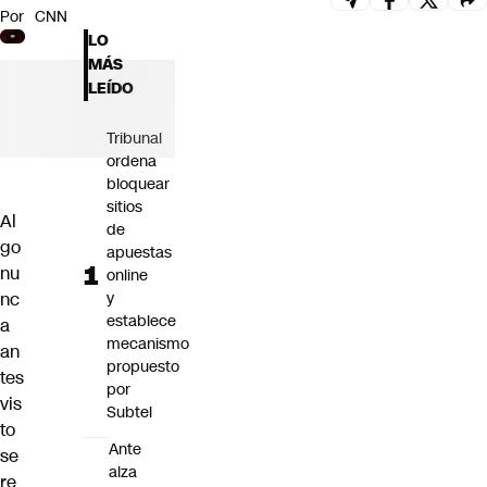
Por
CNN
Futuro 360
LO
Opinión
MÁS
LEÍDO
Tribunal
ordena
bloquear
sitios
Al
de
go
apuestas
nu
online
nc
y
establece
a
mecanismo
an
propuesto
tes
por
vis
Subtel
to
Ante
se
alza
re