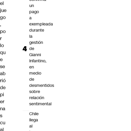
el
un
jue
pago
go
a
,
exempleada
durante
po
la
r
gestión
lo
de
qu
Gianni
e
Infantino,
se
en
ab
medio
de
rió
desmentidos
de
sobre
pi
relación
er
sentimental
na
Chile
s
llega
cu
al
al