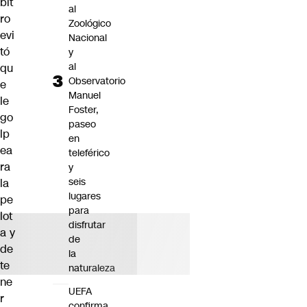
bit
al
ro
Zoológico
evi
Nacional
tó
y
al
qu
Observatorio
e
Manuel
le
Foster,
go
paseo
lp
en
ea
teleférico
ra
y
seis
la
lugares
pe
para
lot
disfrutar
a y
de
de
la
te
naturaleza
ne
UEFA
r
confirma