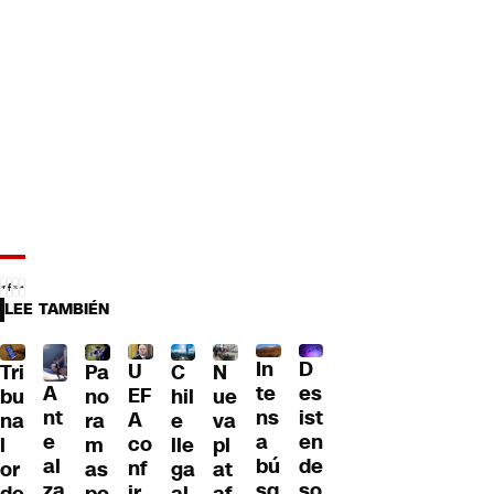
LEE TAMBIÉN
D
In
U
Tri
Pa
C
N
A
es
te
EF
bu
no
hil
ue
nt
ist
ns
A
na
ra
e
va
e
en
a
co
l
m
lle
pl
al
de
bú
nf
or
as
ga
at
za
so
sq
ir
de
po
al
af