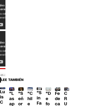
LEE TAMBIÉN
Lu
"S
"L
"S
"C
"D
Fe
C
is
in
as
eñ
hil
e
de
R
C
Fa
ap
or
e
fo
ca
U