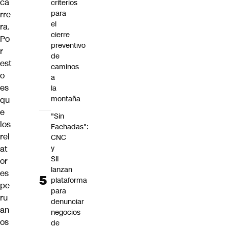
ca
criterios
para
rre
el
ra.
cierre
Po
preventivo
r
de
est
caminos
o
a
es
la
montaña
qu
e
"Sin
los
Fachadas":
rel
CNC
at
y
SII
or
lanzan
es
plataforma
pe
para
ru
denunciar
an
negocios
os
de