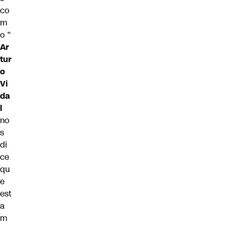
co
m
o “
Ar
tur
o
Vi
da
l
no
s
di
ce
qu
e
est
a
m