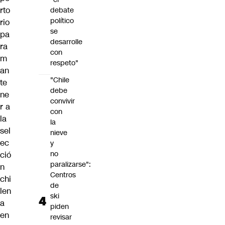
rto
debate
político
rio
se
pa
desarrolle
ra
con
m
respeto"
an
"Chile
te
debe
ne
convivir
r a
con
la
la
sel
nieve
ec
y
no
ció
paralizarse":
n
Centros
chi
de
len
ski
a
piden
en
revisar