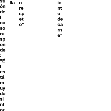
sti
lla
n
ie
ón
re
nt
de
sp
o
l
et
de
ca
o"
ca
so
rn
re
e"
sp
on
de
:
"É
l
es
tá
m
uy
de
si
nf
or