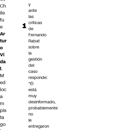
y
Ch
ante
ile
las
fu
críticas
e
de
Ar
Fernando
tur
Rabat
sobre
o
la
Vi
gestión
da
del
l
.
caso
M
responde:
ed
"Él
ioc
está
muy
a
desinformado,
m
probablemente
pis
no
ta
le
go
entregaron