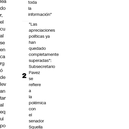
lea
toda
do
la
información"
r,
el
"Las
cu
apreciaciones
al
políticas ya
se
han
quedado
en
completamente
ca
superadas":
rg
Subsecretario
ó
Pavez
de
se
lev
refiere
an
a
la
tar
polémica
al
con
eq
el
ui
senador
po
Squella