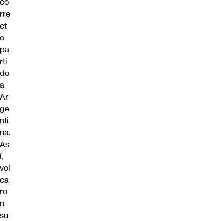
co
rre
ct
o
pa
rti
do
a
Ar
ge
nti
na.
As
í,
vol
ca
ro
n
su