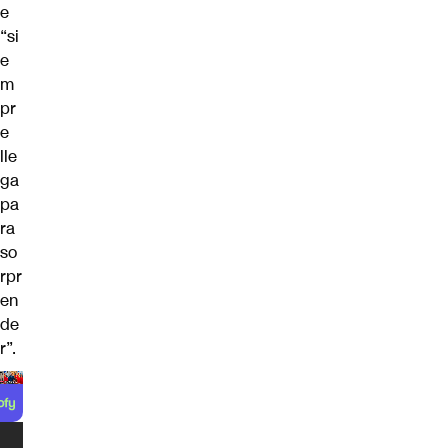
e
“si
e
m
pr
e
lle
ga
pa
ra
so
rpr
en
de
r”.