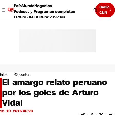
País
Mundo
Negocios
Radio
Podcast y Programas completos
CNN
Futuro 360
Cultura
Servicios
País
Mundo
Negocios
Inicio
Deportes
El amargo relato peruano
Deportes
Programas completos
por los goles de Arturo
Cultura
Servicios
Vidal
Bits
CNN Data
12- 10- 2016 05:28
CNN tiempo