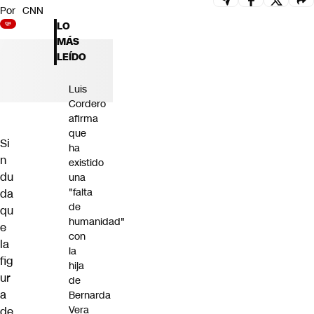
Por
CNN
Futuro 360
LO
Opinión
MÁS
LEÍDO
Luis
Cordero
afirma
que
Si
ha
n
existido
du
una
"falta
da
de
qu
humanidad"
e
con
la
la
fig
hija
ur
de
a
Bernarda
Vera
de