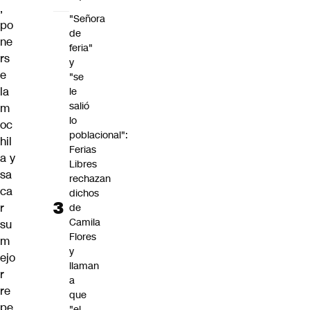
,
"Señora
po
de
ne
feria"
rs
y
e
"se
la
le
salió
m
lo
oc
poblacional":
hil
Ferias
a y
Libres
sa
rechazan
ca
dichos
r
de
Camila
su
Flores
m
y
ejo
llaman
r
a
re
que
pe
"el