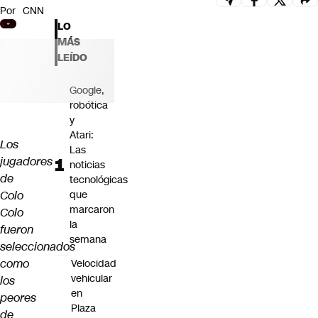
Por
CNN
Futuro 360
LO
Opinión
MÁS
LEÍDO
Google,
robótica
y
Atari:
Los
Las
jugadores
noticias
de
tecnológicas
Colo
que
marcaron
Colo
la
fueron
semana
seleccionados
como
Velocidad
vehicular
los
en
peores
Plaza
de