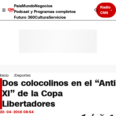
País
Mundo
Negocios
Radio
Podcast y Programas completos
CNN
Futuro 360
Cultura
Servicios
País
Mundo
Negocios
Inicio
Deportes
Dos colocolinos en el “Anti
Deportes
Programas completos
XI” de la Copa
Cultura
Servicios
Libertadores
Bits
CNN Data
22- 04- 2016 08:54
CNN tiempo