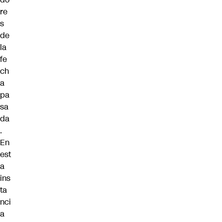
re
s
de
la
fe
ch
a
pa
sa
da
.
En
est
a
ins
ta
nci
a