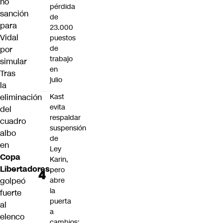
no
pérdida
sanción
de
para
23.000
Vidal
puestos
de
por
trabajo
simular
en
Tras
julio
la
eliminación
Kast
evita
del
respaldar
cuadro
suspensión
albo
de
en
Ley
Copa
Karin,
Libertadores
,
pero
golpeó
abre
la
fuerte
puerta
al
a
elenco
cambios: