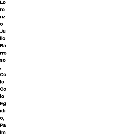
Lo
re
nz
o
Ju
lio
Ba
rro
so
,
Co
lo
Co
lo
Eg
idi
o,
Pa
lm