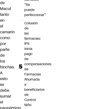
de
“Se
Macul
puede
tanto
perfeccionar”
en
Colusión
el
de
camarín
las
como
farmacias:
por
IPS
inicia
parte
pago
de
de
los
compensaciones
hinchas.
de
A
Farmacias
esto
Ahumada
se
a
beneficiarios
debe
de
sumar
Control
el
Niño
paupérrimo