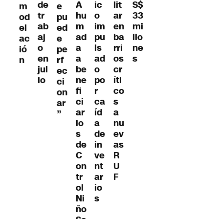
A
ic
lit
de
S$
m
e
hu
o
ar
tr
33
od
pu
m
im
en
ab
mi
el
ed
ad
pu
ba
aj
llo
ac
e
a
ls
rri
o
ne
ió
pe
a
ad
os
en
s
n
rf
be
o
cr
jul
ec
ne
po
íti
io
ci
fi
r
co
on
ci
ca
s
ar
ar
íd
a
”
io
a
nu
s
de
ev
de
in
as
C
ve
R
on
nt
U
tr
ar
F
ol
io
Ni
s
ño