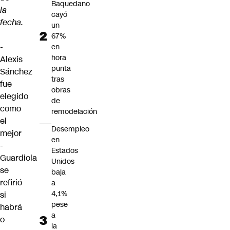
Baquedano
la
cayó
fecha.
un
67%
-
en
hora
Alexis
punta
Sánchez
tras
fue
obras
elegido
de
como
remodelación
el
Desempleo
mejor
en
-
Estados
Guardiola
Unidos
se
baja
refirió
a
4,1%
si
pese
habrá
a
o
la