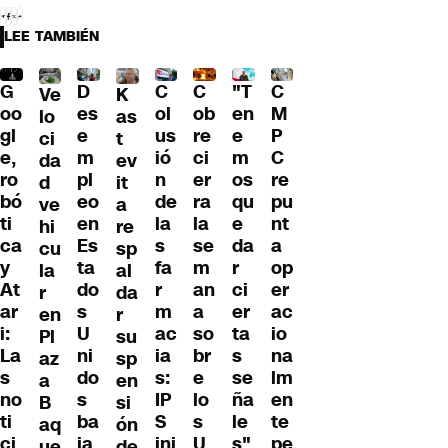
LEE TAMBIÉN
C
G
C
"T
D
C
Ve
K
ol
oo
ob
en
es
M
lo
as
us
gl
re
e
e
P
ci
t
ió
e,
ci
m
m
C
da
ev
n
ro
er
os
pl
re
d
it
de
bó
ra
qu
eo
pu
ve
a
la
ti
la
e
en
nt
hi
re
s
ca
se
da
Es
a
cu
sp
fa
y
m
r
ta
op
la
al
r
At
an
ci
do
er
r
da
m
ar
a
er
s
ac
en
r
ac
i:
so
ta
U
io
Pl
su
ia
La
br
s
ni
na
az
sp
s:
s
e
se
do
lm
a
en
IP
no
lo
ña
s
en
B
si
S
ti
s
le
ba
te
aq
ón
ini
ci
U
s"
ja
pe
ue
de