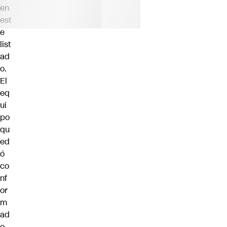
en
est
e
list
ad
o.
El
eq
ui
po
qu
ed
ó
co
nf
or
m
ad
o