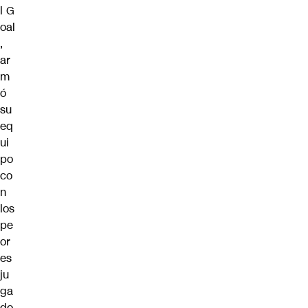
l
G
oal
,
ar
m
ó
su
eq
ui
po
co
n
los
pe
or
es
ju
ga
do