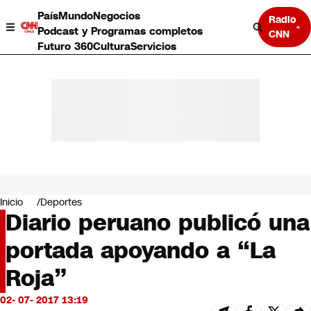
País
Mundo
Negocios
Radio
Podcast y Programas completos
CNN
Futuro 360
Cultura
Servicios
País
Mundo
Negocios
Inicio
Deportes
Diario peruano publicó una
Deportes
Programas completos
portada apoyando a “La
Cultura
Servicios
Roja”
Bits
CNN Data
02- 07- 2017 13:19
CNN tiempo