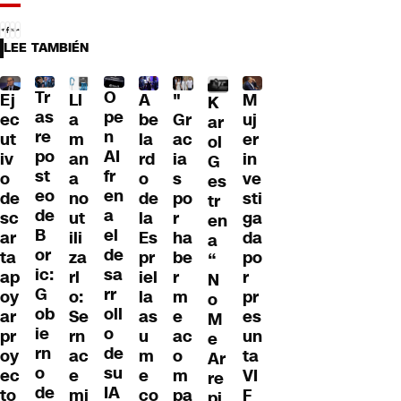
LEE TAMBIÉN
Tr
O
Ll
A
"
M
Ej
K
as
pe
a
be
Gr
uj
ec
ar
re
n
m
la
ac
er
ut
ol
po
AI
an
rd
ia
in
iv
G
st
fr
a
o
s
ve
o
es
eo
en
no
de
po
sti
de
tr
de
a
ut
la
r
ga
sc
en
B
el
ili
Es
ha
da
ar
a
or
de
za
pr
be
po
ta
“
ic:
sa
rl
iel
r
r
ap
N
G
rr
o:
la
m
pr
oy
o
ob
oll
Se
as
e
es
ar
M
ie
o
rn
u
ac
un
pr
e
rn
de
ac
m
o
ta
oy
Ar
o
su
e
e
m
VI
ec
re
de
IA
mi
co
pa
F
to
pi