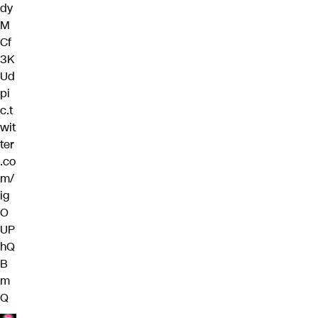
dy
M
Cf
3K
Ud
pi
c.t
wit
ter
.co
m/
ig
O
UP
hQ
B
m
Q