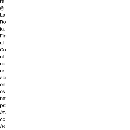
ra
@
La
Ro
ja
.
Fin
al
Co
nf
ed
er
aci
on
es
htt
ps:
//t.
co
/B