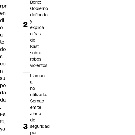
Boric:
rpr
Gobierno
en
defiende
di
y
ó
explica
cifras
a
de
to
Kast
do
sobre
s
robos
co
violentos
n
Llaman
su
a
po
no
rta
utilizarlo:
da
Sernac
.
emite
alerta
Es
de
to,
seguridad
ya
por