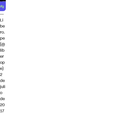
—
Li
be
ro.
pe
(@
lib
er
op
e)
2
de
juli
o
de
20
17