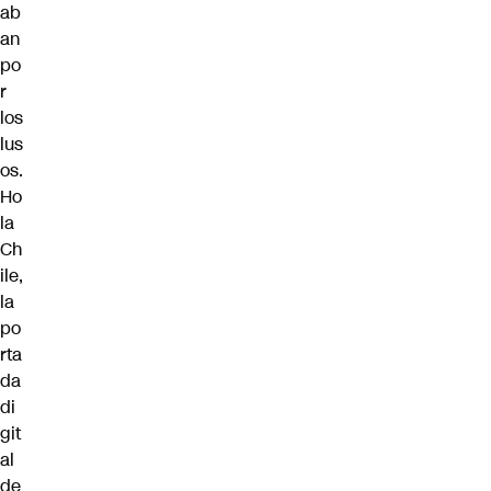
ab
an
po
r
los
lus
os.
Ho
la
Ch
ile,
la
po
rta
da
di
git
al
de