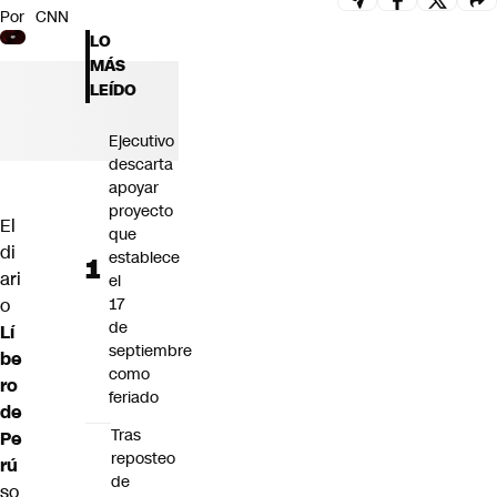
Por
CNN
Futuro 360
LO
Opinión
MÁS
LEÍDO
Ejecutivo
descarta
apoyar
proyecto
El
que
di
establece
ari
el
o
17
de
Lí
septiembre
be
como
ro
feriado
de
Tras
Pe
reposteo
rú
de
so