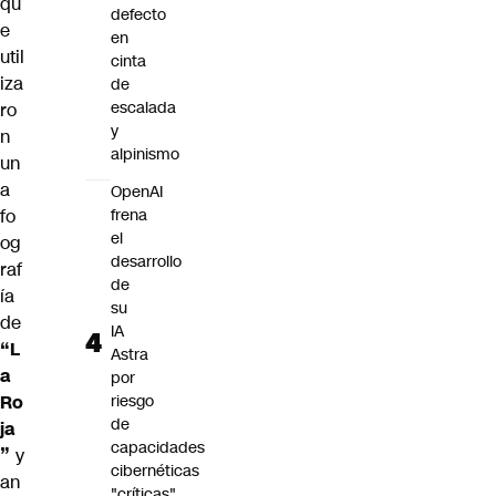
qu
defecto
e
en
util
cinta
iza
de
escalada
ro
y
n
alpinismo
un
a
OpenAI
fo
frena
el
og
desarrollo
raf
de
ía
su
de
IA
“L
Astra
a
por
Ro
riesgo
de
ja
capacidades
”
y
cibernéticas
an
"críticas"