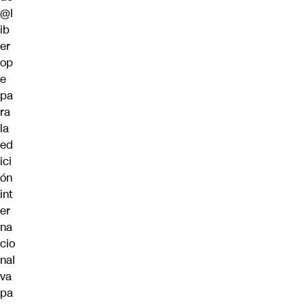
@l
ib
er
op
e
pa
ra
la
ed
ici
ón
int
er
na
cio
nal
va
pa