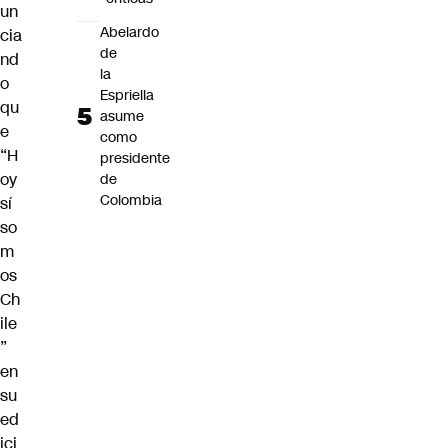
un
Abelardo
cia
de
nd
la
o
Espriella
qu
asume
e
como
“H
presidente
oy
de
Colombia
sí
so
m
os
Ch
ile
”
en
su
ed
ici